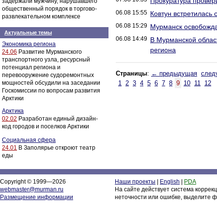
Прокуратура провер
задержали мужчину, нарушавшего
общественный порядок в торгово-
06.08 15:55
Ковтун встретилась 
развлекательном комплексе
06.08 15:29
Мурманск освобожда
Актуальные темы
06.08 14:49
В Мурманской облас
Экономика региона
региона
24.06
Развитие Мурманского
транспортного узла, ресурсный
потенциал региона и
Страницы
:
← предыдущая
след
перевооружение судоремонтных
мощностей обсудили на заседании
1
2
3
4
5
6
7
8
9
10
11
12
Госкомиссии по вопросам развития
Арктики
Арктика
02.02
Разработан единый дизайн-
код городов и поселков Арктики
Социальная сфера
24.01
В Заполярье откроют театр
еды
Copyright © 1999—2026
Наши проекты
|
English
|
PDA
webmaster@murman.ru
На сайте действует система коррек
Размещение информации
неточности или ошибке, выделите ф