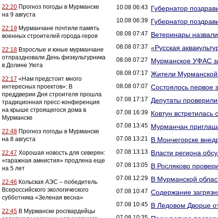
22:20
Прогноз погоды в Мурманске
10.08 06:43
Губернатор поздрав
на 9 августа
10.08 06:39
Губернатор поздрав
22:19
Мурманчане почтили память
08.08 07:47
Ветеринары назвали
военных строителей города-героя
08.08 07:37
«Русская аквакульту
22:18
Взрослые и юные мурманчане
отпраздновали День физкультурника
08.08 07:27
Мурманское УФАС за
в Долине Уюта
08.08 07:17
Жители Мурманской 
22:17
«Нам предстоит много
08.08 07:07
интересных проектов»: В
Состоялось первое 
преддверии Дня строителя прошла
07.08 17:17
Депутаты проверили
традиционная пресс-конференция
на крыше строящегося дома в
07.08 16:39
Ковтун встретилась 
Мурманске
07.08 13:45
Мурманчан приглаша
22:48
Прогноз погоды в Мурманске
07.08 13:21
на 8 августа
В Мончегорске внед
07.08 13:13
Власти региона обс
22:47
Хорошая новость для северян:
«гаражная амнистия» продлена еще
07.08 13:05
В Росляково прове
на 5 лет
07.08 12:29
В Мурманской облас
22:46
Кольская АЭС – победитель
Всероссийского экологического
07.08 10:47
Содержание загрязн
субботника «Зеленая весна»
07.08 10:45
В Ледовом Дворце о
22:45
В Мурманске росгвардейцы
07.08 10:35