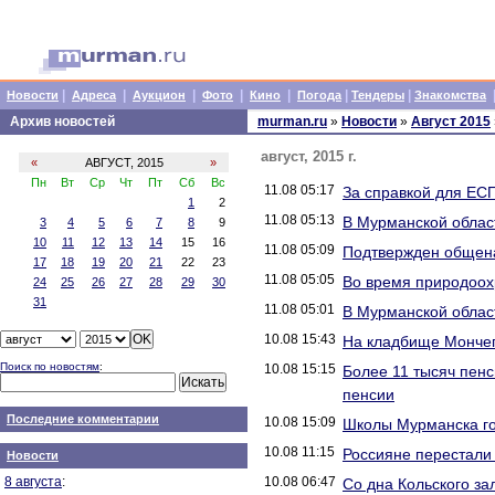
|
|
|
|
|
|
|
Новости
Адреса
Аукцион
Фото
Кино
Погода
Тендеры
Знакомства
Архив новостей
murman.ru
»
Новости
»
Август 2015
август, 2015 г.
«
АВГУСТ, 2015
»
Пн
Вт
Ср
Чт
Пт
Сб
Вс
11.08 05:17
За справкой для ЕСП
1
2
11.08 05:13
В Мурманской облас
3
4
5
6
7
8
9
10
11
12
13
14
15
16
11.08 05:09
Подтвержден общена
17
18
19
20
21
22
23
11.08 05:05
Во время природоох
24
25
26
27
28
29
30
31
11.08 05:01
В Мурманской облас
10.08 15:43
На кладбище Монче
Поиск по новостям
:
10.08 15:15
Более 11 тысяч пен
пенсии
Последние комментарии
10.08 15:09
Школы Мурманска го
10.08 11:15
Россияне перестали 
Новости
8 августа
:
10.08 06:47
Со дна Кольского з