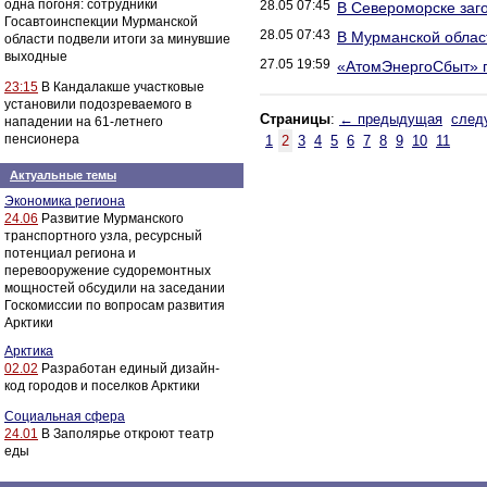
одна погоня: сотрудники
28.05 07:45
В Североморске заг
Госавтоинспекции Мурманской
28.05 07:43
В Мурманской област
области подвели итоги за минувшие
выходные
27.05 19:59
«АтомЭнергоСбыт» п
23:15
В Кандалакше участковые
установили подозреваемого в
Страницы
:
← предыдущая
след
нападении на 61-летнего
пенсионера
1
2
3
4
5
6
7
8
9
10
11
Актуальные темы
Экономика региона
24.06
Развитие Мурманского
транспортного узла, ресурсный
потенциал региона и
перевооружение судоремонтных
мощностей обсудили на заседании
Госкомиссии по вопросам развития
Арктики
Арктика
02.02
Разработан единый дизайн-
код городов и поселков Арктики
Социальная сфера
24.01
В Заполярье откроют театр
еды