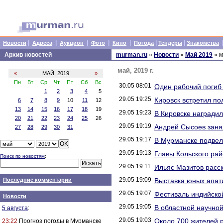
|
|
|
|
|
|
|
Новости
Адреса
Аукцион
Фото
Кино
Погода
Тендеры
Знакомства
Архив новостей
murman.ru
»
Новости
»
Май 2019
» м
май, 2019 г.
«
МАЙ, 2019
»
Пн
Вт
Ср
Чт
Пт
Сб
Вс
30.05 08:01
Один рабочий погиб 
1
2
3
4
5
29.05 19:25
Кировск встретил 
6
7
8
9
10
11
12
13
14
15
16
17
18
19
29.05 19:23
В Кировске награди
20
21
22
23
24
25
26
29.05 19:19
Андрей Сысоев заня
27
28
29
30
31
29.05 19:17
В Мурманске подвели
29.05 19:13
Главы Кольского ра
Поиск по новостям
:
29.05 19:11
Ильяс Мазитов расск
29.05 19:09
Последние комментарии
Выставка юных апат
29.05 19:07
Фестиваль индийско
Новости
29.05 19:05
В областной научной
5 августа
:
29.05 19:03
Около 700 жителей 
23:22
Прогноз погоды в Мурманске