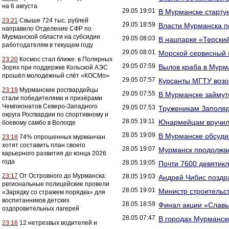
на 6 августа
29.05 19:01
В Мурманске старту
23:21
Свыше 724 тыс. рублей
29.05 18:59
Власти Мурманска п
направило Отделение СФР по
Мурманской области на субсидии
29.05 08:03
В нацпарке «Терски
работодателям в текущем году
29.05 08:01
Морской сервисный 
23:20
Космос стал ближе: в Полярных
29.05 07:59
Вылов краба в Мурм
Зорях при поддержке Кольской АЭС
прошёл молодёжный слёт «КОСМо»
29.05 07:57
Курсанты МГТУ возо
23:19
Мурманские росгвардейцы
29.05 07:55
В Мурманске займут
стали победителями и призёрами
Чемпионатов Северо-Западного
29.05 07:53
Труженикам Заполяр
округа Росгвардии по спортивному и
28.05 19:11
Юнармейцам вручил
боевому самбо в Вологде
28.05 19:09
В Мурманске обсуди
23:18
74% опрошенных мурманчан
хотят составить план своего
28.05 19:07
Мурманск продолжае
карьерного развития до конца 2026
года
28.05 19:05
Почти 7600 девятикл
23:17
От Островного до Мурманска:
28.05 19:03
Андрей Чибис поздр
региональные полицейские провели
28.05 19:01
Министр строительс
«Зарядку со стражем порядка» для
воспитанников детских
28.05 18:59
Финал акции «Славьс
оздоровительных лагерей
28.05 07:47
В городах Мурманск
23:16
12 нетрезвых водителей и