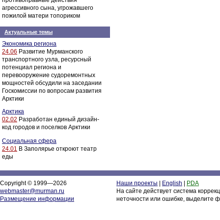
противоправные действия
агрессивного сына, угрожавшего
пожилой матери топориком
Актуальные темы
Экономика региона
24.06
Развитие Мурманского
транспортного узла, ресурсный
потенциал региона и
перевооружение судоремонтных
мощностей обсудили на заседании
Госкомиссии по вопросам развития
Арктики
Арктика
02.02
Разработан единый дизайн-
код городов и поселков Арктики
Социальная сфера
24.01
В Заполярье откроют театр
еды
Copyright © 1999—2026
Наши проекты
|
English
|
PDA
webmaster@murman.ru
На сайте действует система коррек
Размещение информации
неточности или ошибке, выделите ф