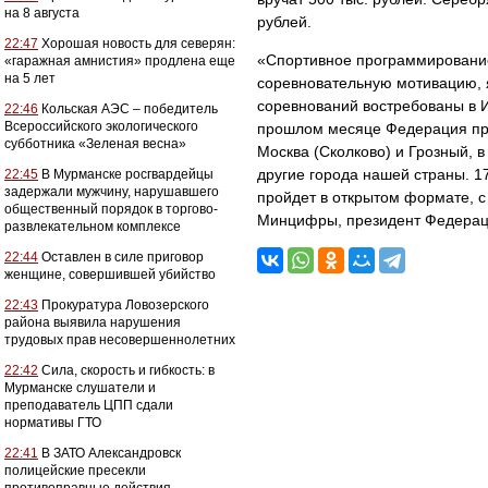
на 8 августа
рублей.
22:47
Хорошая новость для северян:
«Спортивное программировани
«гаражная амнистия» продлена еще
на 5 лет
соревновательную мотивацию,
соревнований востребованы в 
22:46
Кольская АЭС – победитель
Всероссийского экологического
прошлом месяце Федерация про
субботника «Зеленая весна»
Москва (Сколково) и Грозный, 
другие города нашей страны. 1
22:45
В Мурманске росгвардейцы
задержали мужчину, нарушавшего
пройдет в открытом формате, с
общественный порядок в торгово-
Минцифры, президент Федерац
развлекательном комплексе
22:44
Оставлен в силе приговор
женщине, совершившей убийство
22:43
Прокуратура Ловозерского
района выявила нарушения
трудовых прав несовершеннолетних
22:42
Сила, скорость и гибкость: в
Мурманске слушатели и
преподаватель ЦПП сдали
нормативы ГТО
22:41
В ЗАТО Александровск
полицейские пресекли