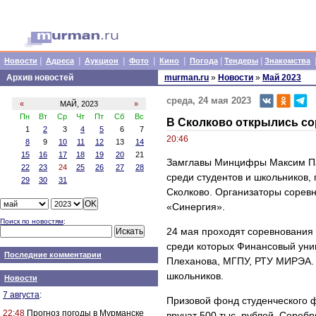
|
|
|
|
|
|
|
Новости
Адреса
Аукцион
Фото
Кино
Погода
Тендеры
Знакомства
Архив новостей
murman.ru
»
Новости
»
Май 2023
среда, 24 мая 2023
«
МАЙ, 2023
»
Пн
Вт
Ср
Чт
Пт
Сб
Вс
В Сколково открылись с
1
2
3
4
5
6
7
20:46
8
9
10
11
12
13
14
15
16
17
18
19
20
21
Замглавы Минцифры Максим Па
22
23
24
25
26
27
28
среди студентов и школьников, 
29
30
31
Сколково. Организаторы сорев
«Синергия».
Поиск по новостям
:
24 мая проходят соревнования
среди которых Финансовый унив
Последние комментарии
Плеханова, МГПУ, РТУ МИРЭА. 
школьников.
Новости
7 августа
:
Призовой фонд студенческого ф
22:48
Прогноз погоды в Мурманске
вручат 500 тыс. рублей. Серебр