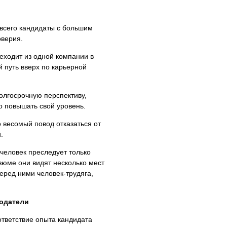
 всего кандидаты с большим
оверия.
еходит из одной компании в
й путь вверх по карьерной
олгосрочную перспективу,
о повышать свой уровень.
 весомый повод отказаться от
.
человек преследует только
зюме они видят несколько мест
перед ними человек-трудяга,
тодатели
ответствие опыта кандидата