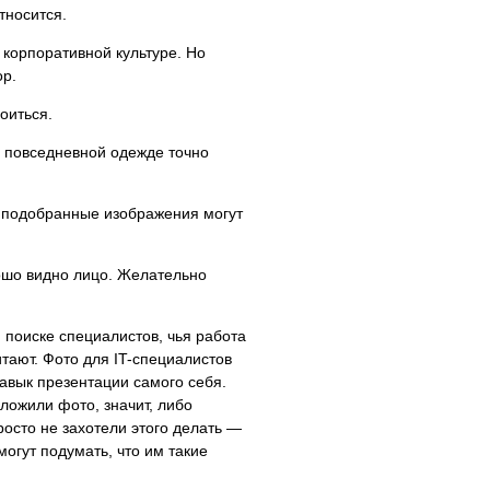
тносится.
 корпоративной культуре. Но
ор.
оиться.
в повседневной одежде точно
 подобранные изображения могут
ошо видно лицо. Желательно
 поиске специалистов, чья работа
тают. Фото для IT-специалистов
навык презентации самого себя.
ложили фото, значит, либо
росто не захотели этого делать —
огут подумать, что им такие