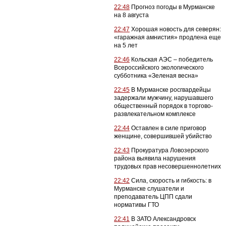
22:48
Прогноз погоды в Мурманске
на 8 августа
22:47
Хорошая новость для северян:
«гаражная амнистия» продлена еще
на 5 лет
22:46
Кольская АЭС – победитель
Всероссийского экологического
субботника «Зеленая весна»
22:45
В Мурманске росгвардейцы
задержали мужчину, нарушавшего
общественный порядок в торгово-
развлекательном комплексе
22:44
Оставлен в силе приговор
женщине, совершившей убийство
22:43
Прокуратура Ловозерского
района выявила нарушения
трудовых прав несовершеннолетних
22:42
Сила, скорость и гибкость: в
Мурманске слушатели и
преподаватель ЦПП сдали
нормативы ГТО
22:41
В ЗАТО Александровск