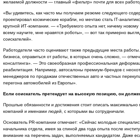
желаемой должности — главный «фильтр» почти для всех работо
«Вы удивитесь, как часто мы получаем резюме следующего соде
проектировал космические корабли, но мечтаю стать IT-аналитик
крупной ИТ-компании. — «Требуемого опыта нет, ничему новому 
всему научите, мне нравятся роботы», — вот так примерно выгл
соискателей».
Работодатели часто оценивают также предыдущие места работы
бизнеса, оправиться от работы, в которых очень сложно, — отме
консалтинга». — Это своеобразная профессиональная деформац
реабилитация. Например, автосалоны премиум-брендов с неохот
менеджеров по продажам отечественных авто и частных переку
перегона автомобилей из Европы».
Если соискатель претендует на высокую позицию, он должен
Прошлые обязанности и достижения стоит описать максимально 
компаний и именами людей, с которыми вы сотрудничали.
Основатель PR-компании отмечает: «Сейчас молодые специалис
начальника отдела, имея за спиной два года опыта после инсти
внимание на перечень задач, выполняемых кандидатом. Даже есл