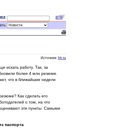
иск
:
ать:
Источник:
hh.ru
е искать работу. Так, за
бновили более 4 млн резюме.
ают, что в ближайшие недели
 резюме? Как сделать его
отодателей о том, на что
оценивают эти пункты. Самыми
из паспорта