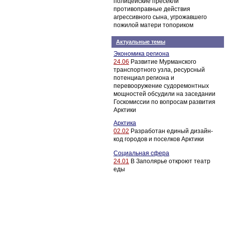
полицейские пресекли
противоправные действия
агрессивного сына, угрожавшего
пожилой матери топориком
Актуальные темы
Экономика региона
24.06
Развитие Мурманского
транспортного узла, ресурсный
потенциал региона и
перевооружение судоремонтных
мощностей обсудили на заседании
Госкомиссии по вопросам развития
Арктики
Арктика
02.02
Разработан единый дизайн-
код городов и поселков Арктики
Социальная сфера
24.01
В Заполярье откроют театр
еды