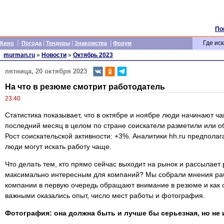
По
|
|
|
|
Где иск
Кино
Погода
Тендеры
Знакомства
Форум
murman.ru
»
Новости
»
Октябрь 2023
пятница, 20 октября 2023
На что в резюме смотрит работодатель
23:40
Статистика показывает, что в октябре и ноябре люди начинают чащ
последний месяц в целом по стране соискатели разметили или о
Рост соискательской активности: +3%. Аналитики hh.ru предполаг
люди могут искать работу чаще.
Что делать тем, кто прямо сейчас выходит на рынок и рассылает
максимально интересным для компаний? Мы собрали мнения раб
компании в первую очередь обращают внимание в резюме и как 
важными оказались опыт, число мест работы и фотография.
Фотография: она должна быть и лучше бы серьезная, но не 