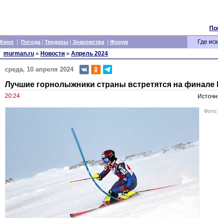
По
|
|
|
|
Где иск
Кино
Погода
Тендеры
Знакомства
Форум
murman.ru
»
Новости
»
Апрель 2024
среда, 10 апреля 2024
Лучшие горнолыжники страны встретятся на финале 
20:24
Источн
Фото