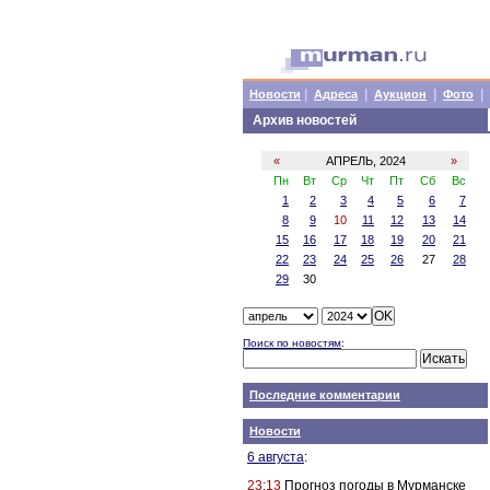
|
|
|
|
Новости
Адреса
Аукцион
Фото
Архив новостей
«
АПРЕЛЬ, 2024
»
Пн
Вт
Ср
Чт
Пт
Сб
Вс
1
2
3
4
5
6
7
8
9
10
11
12
13
14
15
16
17
18
19
20
21
22
23
24
25
26
27
28
29
30
Поиск по новостям
:
Последние комментарии
Новости
6 августа
:
23:13
Прогноз погоды в Мурманске