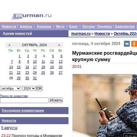
|
|
|
|
|
|
|
Новости
Адреса
Аукцион
Фото
Кино
Погода
Тендеры
Знакомства
Архив новостей
murman.ru
»
Новости
»
Октябрь 202
пятница, 4 октября 2024
«
ОКТЯБРЬ, 2024
»
Пн
Вт
Ср
Чт
Пт
Сб
Вс
Мурманские росгвардейцы
1
2
3
4
5
6
крупную сумму
7
8
9
10
11
12
13
20:01
14
15
16
17
18
19
20
21
22
23
24
25
26
27
28
29
30
31
Поиск по новостям
:
Последние комментарии
Новости
5 августа
:
23:22
Прогноз погоды в Мурманске