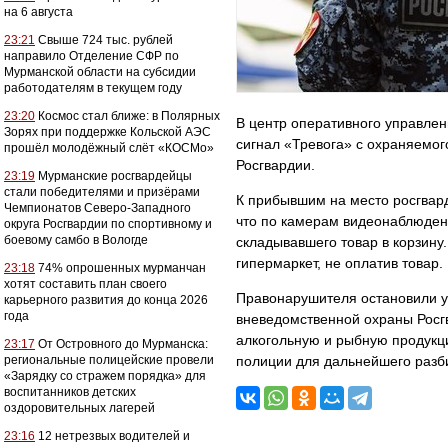
на 6 августа
23:21
Свыше 724 тыс. рублей
направило Отделение СФР по
Мурманской области на субсидии
работодателям в текущем году
23:20
Космос стал ближе: в Полярных
В центр оперативного управлен
Зорях при поддержке Кольской АЭС
сигнал «Тревога» с охраняемог
прошёл молодёжный слёт «КОСМо»
Росгвардии.
23:19
Мурманские росгвардейцы
стали победителями и призёрами
К прибывшим на место росгвард
Чемпионатов Северо-Западного
что по камерам видеонаблюден
округа Росгвардии по спортивному и
боевому самбо в Вологде
складывавшего товар в корзину
гипермаркет, не оплатив товар.
23:18
74% опрошенных мурманчан
хотят составить план своего
Правонарушителя остановили у 
карьерного развития до конца 2026
года
вневедомственной охраны Росгв
алкогольную и рыбную продукци
23:17
От Островного до Мурманска:
региональные полицейские провели
полиции для дальнейшего разб
«Зарядку со стражем порядка» для
воспитанников детских
оздоровительных лагерей
23:16
12 нетрезвых водителей и