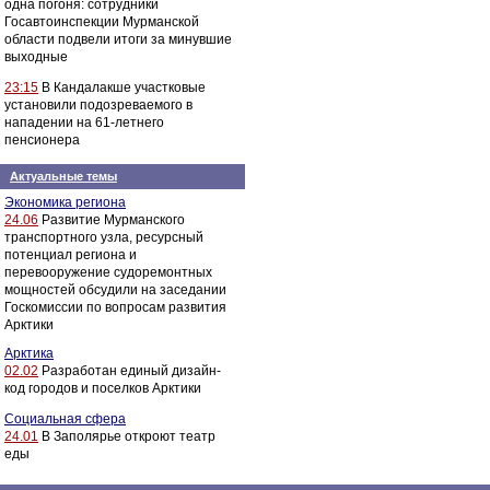
одна погоня: сотрудники
Госавтоинспекции Мурманской
области подвели итоги за минувшие
выходные
23:15
В Кандалакше участковые
установили подозреваемого в
нападении на 61-летнего
пенсионера
Актуальные темы
Экономика региона
24.06
Развитие Мурманского
транспортного узла, ресурсный
потенциал региона и
перевооружение судоремонтных
мощностей обсудили на заседании
Госкомиссии по вопросам развития
Арктики
Арктика
02.02
Разработан единый дизайн-
код городов и поселков Арктики
Социальная сфера
24.01
В Заполярье откроют театр
еды