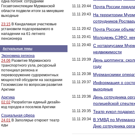
одна погоня: сотрудники
Госавтоинспекции Мурманской
11.11 20:44
Почта России предл
области подвели итоги за минувшие
11.11 20:43
На территории Мурм
выходные
сотрудников Росгвар
23:15
В Кандалакше участковые
11.11 20:42
установили подозреваемого в
Почта России объявл
нападении на 61-летнего
11.11 20:41
Молодежь СЗФО: кем 
пенсионера
11.11 20:40
С нотариусами Мурм
Актуальные темы
недвижимости
Экономика региона
11.11 20:39
День шоппинга: скол
24.06
Развитие Мурманского
транспортного узла, ресурсный
году
потенциал региона и
11.11 20:38
Мурманскими операт
перевооружение судоремонтных
мощностей обсудили на заседании
11.11 20:37
Информация о состо
Госкомиссии по вопросам развития
выходные
Арктики
11.11 20:36
День сотрудника орг
Арктика
02.02
Разработан единый дизайн-
полицейской спецте
код городов и поселков Арктики
11.11 20:35
Театр кукол подари
Социальная сфера
11.11 20:34
В УМВД по Мурманск
24.01
В Заполярье откроют театр
еды
Дню сотрудника орга