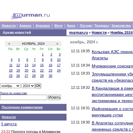
|
|
|
|
|
|
|
Новости
Адреса
Аукцион
Фото
Кино
Погода
Тендеры
Знакомства
Архив новостей
murman.ru
»
Новости
»
Ноябрь 2024
ноябрь, 2024 г.
«
НОЯБРЬ, 2024
»
Пн
Вт
Ср
Чт
Пт
Сб
Вс
12.11 19:35
Кольская АЭС принял
1
2
3
Апатиты
4
5
6
7
8
9
10
11
12
13
14
15
16
17
12.11 19:34
Мурманские соискат
18
19
20
21
22
23
24
12.11 19:33
Злоумышленники убе
25
26
27
28
29
30
средств на «безопас
12.11 19:32
В Кандалакше в рамк
Поиск по новостям
:
воспитанниками цен
экстремизма и терр
Последние комментарии
12.11 19:31
Информация о состо
минувшие сутки
Новости
12.11 19:30
В Апатитах сотрудн
5 августа
:
денежных средств с 
23:22
Прогноз погоды в Мурманске