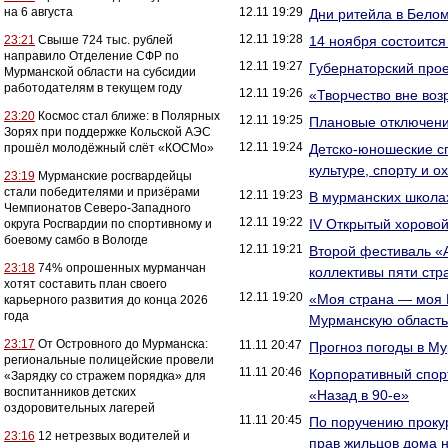
на 6 августа
12.11 19:29
Дни ритейла в Бело
12.11 19:28
23:21
Свыше 724 тыс. рублей
14 ноября состоится
направило Отделение СФР по
12.11 19:27
Губернаторский прое
Мурманской области на субсидии
работодателям в текущем году
12.11 19:26
«Творчество вне воз
23:20
Космос стал ближе: в Полярных
12.11 19:25
Плановые отключен
Зорях при поддержке Кольской АЭС
12.11 19:24
прошёл молодёжный слёт «КОСМо»
Детско-юношеские с
культуре, спорту и 
23:19
Мурманские росгвардейцы
стали победителями и призёрами
12.11 19:23
В мурманских школа
Чемпионатов Северо-Западного
12.11 19:22
IV Открытый хоровой
округа Росгвардии по спортивному и
боевому самбо в Вологде
12.11 19:21
Второй фестиваль «
23:18
74% опрошенных мурманчан
коллективы пяти стр
хотят составить план своего
12.11 19:20
«Моя страна — моя 
карьерного развития до конца 2026
года
Мурманскую область
23:17
От Островного до Мурманска:
11.11 20:47
Прогноз погоды в Му
региональные полицейские провели
11.11 20:46
Корпоративный спор
«Зарядку со стражем порядка» для
воспитанников детских
«Назад в 90-е»
оздоровительных лагерей
11.11 20:45
По поручению проку
23:16
12 нетрезвых водителей и
прав жильцов дома 