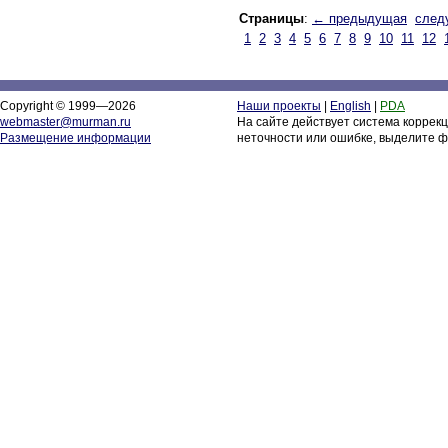
Страницы
:
← предыдущая
след
1
2
3
4
5
6
7
8
9
10
11
12
Copyright © 1999—2026
Наши проекты
|
English
|
PDA
webmaster@murman.ru
На сайте действует система коррек
Размещение информации
неточности или ошибке, выделите ф