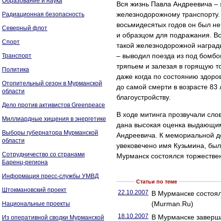
Образование и наука
Вся жизнь Павла Андреевича –
железнодорожному транспорту. 
Радиационная безопасность
восьмидесятых годов он был н
Северный флот
и образцом для подражания. Вс
Спорт
такой железнодорожной наград
– выводил поезда из под бомбо
Транспорт
тряпьем и залезая в горящую 
Политика
даже когда по состоянию здоро
Отопительный сезон в Мурманской
до самой смерти в возрасте 83 
области
благоустройству.
Дело против активистов Greenpeace
В ходе митинга прозвучали сло
Миллиардные хищения в энергетике
дана высокая оценка выдающим
Выборы губернатора Мурманской
Андреевича. К мемориальной до
области
увековечено имя Кузьмина, был
Сотрудничество со странами
Мурманск состоялся торжестве
Баренц-региона
Информация пресс-службы УМВД
Статьи по теме
Штокмановский проект
22.10.2007
В Мурманске состоял
(Murman.Ru)
Национальные проекты
18.10.2007
В Мурманске заверш
Из оперативной сводки Мурманской