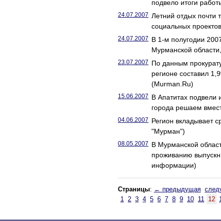
подвело итоги работ
24.07.2007
Летний отдых почти 
социальных проекто
24.07.2007
В 1-м полугодии 200
Мурманской области,
23.07.2007
По данным прокурату
регионе составил 1,
(Murman.Ru)
15.06.2007
В Апатитах подвели 
города решаем вмес
04.06.2007
Регион вкладывает с
"Мурман")
08.05.2007
В Мурманской облас
проживанию выпускни
информации)
Страницы
:
← предыдущая
след
1
2
3
4
5
6
7
8
9
10
11
12