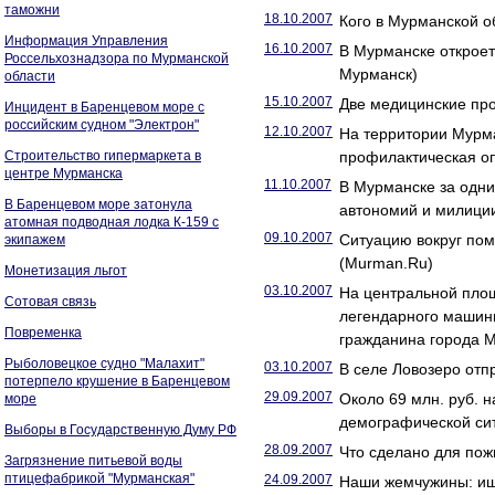
таможни
18.10.2007
Кого в Мурманской о
Информация Управления
16.10.2007
В Мурманске откроет
Россельхознадзора по Мурманской
Мурманск)
области
15.10.2007
Две медицинские про
Инцидент в Баренцевом море с
российским судном "Электрон"
12.10.2007
На территории Мурм
Строительство гипермаркета в
профилактическая о
центре Мурманска
11.10.2007
В Мурманске за одни
В Баренцевом море затонула
автономий и милици
атомная подводная лодка К-159 с
09.10.2007
Ситуацию вокруг пом
экипажем
(Murman.Ru)
Монетизация льгот
03.10.2007
На центральной пло
Сотовая связь
легендарного машини
Повременка
гражданина города 
Рыболовецкое судно "Малахит"
03.10.2007
В селе Ловозеро отп
потерпело крушение в Баренцевом
29.09.2007
Около 69 млн. руб. 
море
демографической си
Выборы в Государственную Думу РФ
28.09.2007
Что сделано для по
Загрязнение питьевой воды
птицефабрикой "Мурманская"
24.09.2007
Наши жемчужины: ище