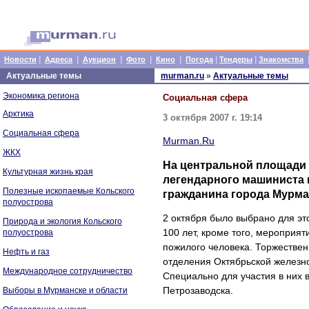
|
|
|
|
|
|
|
Новости
Адреса
Аукцион
Фото
Кино
Погода
Тендеры
Знакомства
Актуальные темы
murman.ru
»
Актуальные темы
Экономика региона
Социальная сфера
Арктика
3 октября 2007 г. 19:14
Социальная сфера
Murman.Ru
ЖКХ
На центральной площади 
Культурная жизнь края
легендарного машиниста 
Полезные ископаемые Кольского
гражданина города Мурма
полуострова
2 октября было выбрано для эт
Природа и экология Кольского
100 лет, кроме того, мероприя
полуострова
пожилого человека. Торжестве
Нефть и газ
отделения Октябрьской железн
Международное сотрудничество
Специально для участия в них
Петрозаводска.
Выборы в Мурманске и области