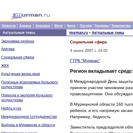
|
|
|
|
|
|
|
Новости
Адреса
Аукцион
Фото
Кино
Погода
Тендеры
Знакомства
Актуальные темы
murman.ru
»
Актуальные темы
Экономика региона
Социальная сфера
Арктика
4 июня 2007 г. 14:55
Социальная сфера
ГТРК "Мурман"
ЖКХ
Регион вкладывает средс
Культурная жизнь края
В Международный День защиты 
Полезные ископаемые Кольского
полуострова
приняли участие чиновники раз
правозащитники. Они обсуждал
Природа и экология Кольского
полуострова
В Мурманской области 160 тыся
Нефть и газ
ребенок, и его напрямую касаю
Например, бедность.
Международное сотрудничество
Выборы в Мурманске и области
Заместитель председателя обла