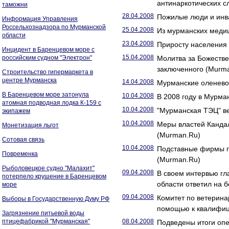
антинаркотических с
таможни
28.04.2008
Пожилые люди и инв
Информация Управления
Россельхознадзора по Мурманской
25.04.2008
Из мурманских медиц
области
23.04.2008
Приросту населения
Инцидент в Баренцевом море с
15.04.2008
российским судном "Электрон"
Молитва за Божестве
заключенного (Murm
Строительство гипермаркета в
центре Мурманска
14.04.2008
Мурманские оленевод
В Баренцевом море затонула
10.04.2008
В 2008 году в Мурма
атомная подводная лодка К-159 с
10.04.2008
"Мурманская ТЭЦ" ве
экипажем
10.04.2008
Меры властей Канда
Монетизация льгот
(Murman.Ru)
Сотовая связь
10.04.2008
Подставные фирмы п
Повременка
(Murman.Ru)
Рыболовецкое судно "Малахит"
09.04.2008
В своем интервью гл
потерпело крушение в Баренцевом
области ответил на 
море
09.04.2008
Комитет по ветерина
Выборы в Государственную Думу РФ
помощью к квалифиц
Загрязнение питьевой воды
птицефабрикой "Мурманская"
08.04.2008
Подведены итоги опе