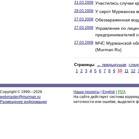
31.03.2008
Участились случаи 
28.03.2008
У сирот Мурманска 
27.03.2008
Обеззараженная вода
27.03.2008
Управление по лице
предпринимателей о
27.03.2008
МЧС Мурманской обл
(Murman.Ru)
Страницы
:
← предыдущая
след
1
2
3
4
5
6
7
8
9
10
11
12
Copyright © 1999—2026
Наши проекты
|
English
|
PDA
webmaster@murman.ru
На сайте действует система коррек
Размещение информации
неточности или ошибке, выделите ф