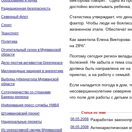
Викторова говорит: "Одна из п
Образование и наука
достойно воспитывать ребенка, 
Радиационная безопасность
Статистика утверждает, что ден
Северный флот
фактор. Чтобы люди не боялись
Спорт
жизненном этапе. Обеспечат ин
Транспорт
Как заметила Елена Викторова:
Политика
на 28%".
Отопительный сезон в Мурманской
области
Поэтому сегодня регион вклады
болезней. Не забыта и тема со
Дело против активистов Greenpeace
должна быть направлена не на 
Миллиардные хищения в энергетике
приютах, а на работу с семьей.
Выборы губернатора Мурманской
области
Если наладится погода в дом, 
несовершеннолетние северяне с
Сотрудничество со странами
Баренц-региона
что поле для работы с детьми о
Информация пресс-службы УМВД
Статьи по теме
Штокмановский проект
06.05.2008
Разработан законопр
Национальные проекты
06.05.2008
Антинаркотическая 
Из оперативной сводки Мурманской