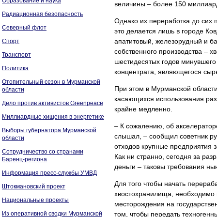
Образование и наука
величины – более 150 миллиар
Радиационная безопасность
Однако их переработка до сих
Северный флот
это делается лишь в городе К
апатитовый, железорудный и б
Спорт
собственного производства – х
Транспорт
шестидесятых годов минувшего
Политика
концентрата, являющегося сыр
Отопительный сезон в Мурманской
При этом в Мурманской области
области
касающихся использования раз
Дело против активистов Greenpeace
крайне медленно.
Миллиардные хищения в энергетике
– К сожалению, об акселераторе
Выборы губернатора Мурманской
слышал, – сообщил советник р
области
отходов крупные предприятия з
Сотрудничество со странами
Как ни странно, сегодня за ра
Баренц-региона
деньги – таковы требования ны
Информация пресс-службы УМВД
Для того чтобы начать перераб
Штокмановский проект
хвостохранилища, необходимо п
Национальные проекты
месторождения на государствен
Из оперативной сводки Мурманской
том, чтобы передать техноген