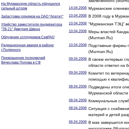
заключенного (Murm
На Мурманскую область обрушился
14.04.2008
Мурманские оленевод
сильный шторм
10.04.2008
В 2008 году в Мурма
Забастовка горняков на ОАО "Апатит"
10.04.2008
"Мурманская ТЭЦ" ве
Убийство заместителя гендиректора
"ТВ-21" Дмитрия Швеца
10.04.2008
Меры властей Канда
Облучение сотрудников СевРАО
(Murman.Ru)
10.04.2008
Радиационная авария в районе
Подставные фирмы п
г.Полярного
(Murman.Ru)
Прекращение полномочий
09.04.2008
В своем интервью гл
Вячеслава Попова в СФ
области ответил на 
09.04.2008
Комитет по ветерина
помощью к квалифиц
08.04.2008
Подведены итоги опе
Мурманской области
08.04.2008
Коммунальные служб
08.04.2008
Ситуация с снабжен
матерей и детей ра
06.04.2008
В мае завершится ко
иногоэтажек (Murman