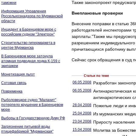
Также законопроект предусматр
таможни
Информация Управления
Внеплановые проверки
Россельхознадзора по Мурманской
области
Внесение поправки в статью 36
Инцидент в Баренцевом море с
работодателей инспекторами тр
российским судном "Электрон"
зарплаты."Также мы предусмотр
разрешением индивидуального 
Строительство гипермаркета в
центре Мурманска
причитающихся работнику выпл
В Баренцевом море затонула
Сейчас срок обращения в суд 
атомная подводная лодка К-159 с
экипажем
Монетизация льгот
Статьи по теме
06.05.2008
Разработан законопр
Сотовая связь
06.05.2008
Антинаркотическая 
Повременка
антинаркотических с
Рыболовецкое судно "Малахит"
потерпело крушение в Баренцевом
28.04.2008
Пожилые люди и инв
море
25.04.2008
Из мурманских медиц
Выборы в Государственную Думу РФ
23.04.2008
Приросту населения
Загрязнение питьевой воды
15.04.2008
Молитва за Божестве
птицефабрикой "Мурманская"