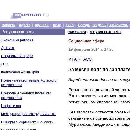
|
|
|
|
|
|
|
Новости
Адреса
Аукцион
Фото
Кино
Погода
Тендеры
Знакомства
Актуальные темы
murman.ru
»
Актуальные темы
Экономика региона
Социальная сфера
Арктика
19 февраля 2014 г. 17:25
Социальная сфера
ИТАР-ТАСС
ЖКХ
За месяц долг по зарплат
Культурная жизнь края
Заработанные деньги не могу
Полезные ископаемые Кольского
полуострова
Размер невыплаченной заплаты 
Природа и экология Кольского
Этот показатель в четыре раза
полуострова
региональном управлении стати
Нефть и газ
Без зарплаты остаются более 4
Международное сотрудничество
связанные с производством и р
Выборы в Мурманске и области
Мурманска, Кандалакши и Ковд