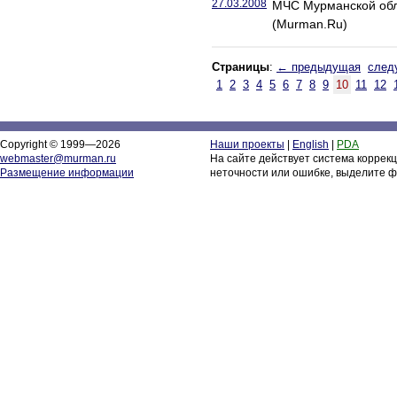
27.03.2008
МЧС Мурманской обл
(Murman.Ru)
Страницы
:
← предыдущая
след
1
2
3
4
5
6
7
8
9
10
11
12
Copyright © 1999—2026
Наши проекты
|
English
|
PDA
webmaster@murman.ru
На сайте действует система коррек
Размещение информации
неточности или ошибке, выделите ф