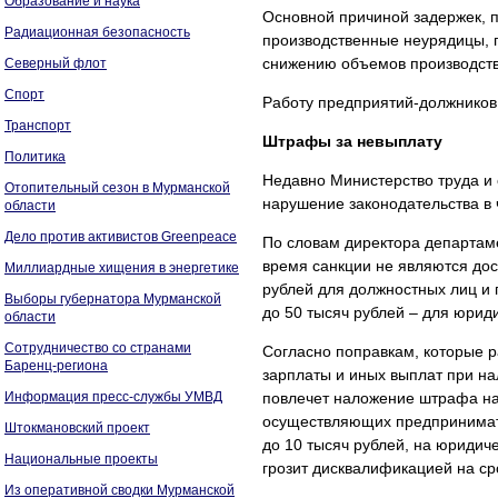
Образование и наука
Основной причиной задержек, 
Радиационная безопасность
производственные неурядицы, 
снижению объемов производств
Северный флот
Спорт
Работу предприятий-должников 
Транспорт
Штрафы за невыплату
Политика
Недавно Министерство труда и
Отопительный сезон в Мурманской
нарушение законодательства в 
области
Дело против активистов Greenpeace
По словам директора департа
время санкции не являются дос
Миллиардные хищения в энергетике
рублей для должностных лиц и
Выборы губернатора Мурманской
до 50 тысяч рублей – для юрид
области
Сотрудничество со странами
Согласно поправкам, которые р
Баренц-региона
зарплаты и иных выплат при н
Информация пресс-службы УМВД
повлечет наложение штрафа на 
осуществляющих предпринимате
Штокмановский проект
до 10 тысяч рублей, на юридич
Национальные проекты
грозит дисквалификацией на сро
Из оперативной сводки Мурманской