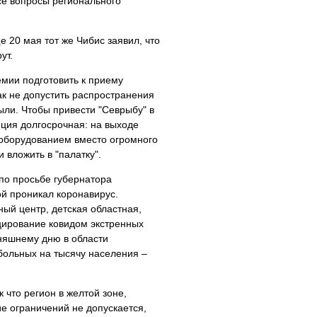
се вопросы регионального
 20 мая тот же Чибис заявил, что
ут.
емии подготовить к приему
ак не допустить распространения
ли. Чтобы привести "Севрыбу" в
ция долгосрочная: на выходе
 оборудованием вместо огромного
 вложить в "палатку".
 по просьбе губернатора
ой проникал коронавирус.
ый центр, детская областная,
цирование ковидом экстренных
няшнему дню в области
больных на тысячу населения –
 что регион в желтой зоне,
ие ограничений не допускается,