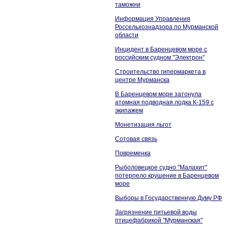
таможни
Информация Управления
Россельхознадзора по Мурманской
области
Инцидент в Баренцевом море с
российским судном "Электрон"
Строительство гипермаркета в
центре Мурманска
В Баренцевом море затонула
атомная подводная лодка К-159 с
экипажем
Монетизация льгот
Сотовая связь
Повременка
Рыболовецкое судно "Малахит"
потерпело крушение в Баренцевом
море
Выборы в Государственную Думу РФ
Загрязнение питьевой воды
птицефабрикой "Мурманская"