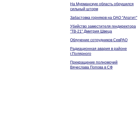
На Мурманскую область обрушился
сильный шторм
Забастовка горняков на ОАО "Апатит"
Убийство заместителя гендиректора
"ТВ-21" Дмитрия Швеца
Облучение сотрудников СевРАО
Радиационная авария в районе
г.Полярного
Прекращение полномочий
Вячеслава Попова в СФ