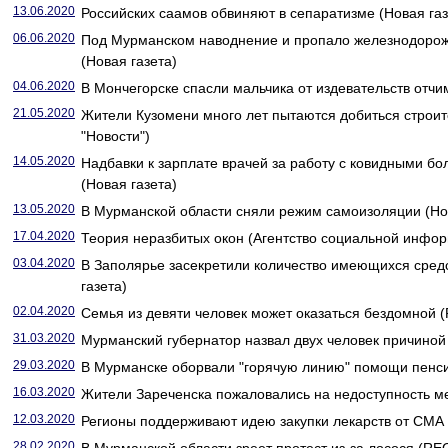
13.06.2020
Российских саамов обвиняют в сепаратизме (Новая газ
06.06.2020
Под Мурманском наводнение и пропало железнодорож
(Новая газета)
04.06.2020
В Мончегорске спасли мальчика от издевательств отчим
21.05.2020
Жители Кузомени много лет пытаются добиться строит
"Новости")
14.05.2020
Надбавки к зарплате врачей за работу с ковидными б
(Новая газета)
13.05.2020
В Мурманской области сняли режим самоизоляции (Нов
17.04.2020
Теория неразбитых окон (Агентство социальной инфо
03.04.2020
В Заполярье засекретили количество имеющихся сред
газета)
02.04.2020
Семья из девяти человек может оказаться бездомной (
31.03.2020
Мурманский губернатор назвал двух человек причиной
29.03.2020
В Мурманске оборвали "горячую линию" помощи пенси
16.03.2020
Жители Зареченска пожаловались на недоступность ме
12.03.2020
Регионы поддерживают идею закупки лекарств от СМА
28.02.2020