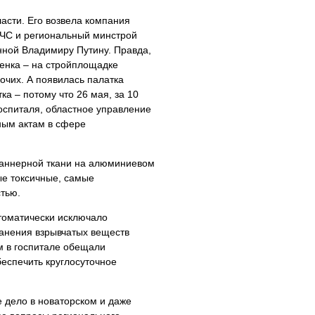
асти. Его возвела компания
МЧС и региональный минстрой
нной Владимиру Путину. Правда,
менка – на стройплощадке
очих. А появилась палатка
а – потому что 26 мая, за 10
оспиталя, областное управление
ным актам в сфере
 баннерной ткани на алюминиевом
е токсичные, самые
тью.
томатически исключало
ранения взрывчатых веществ
м в госпитале обещали
беспечить круглосуточное
е дело в новаторском и даже