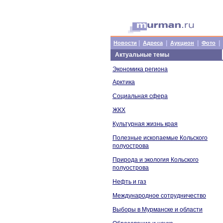
|
|
|
|
Новости
Адреса
Аукцион
Фото
Актуальные темы
Экономика региона
Арктика
Социальная сфера
ЖКХ
Культурная жизнь края
Полезные ископаемые Кольского
полуострова
Природа и экология Кольского
полуострова
Нефть и газ
Международное сотрудничество
Выборы в Мурманске и области