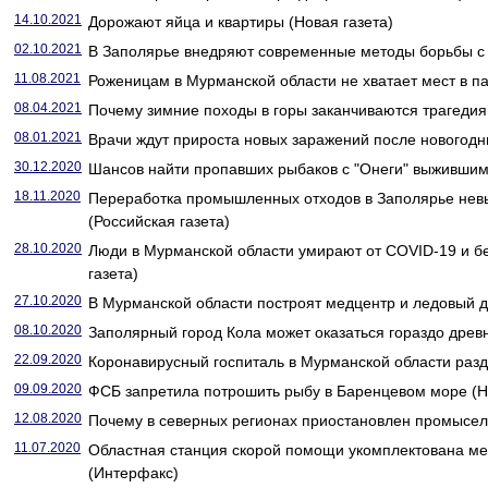
14.10.2021
Дорожают яйца и квартиры (Новая газета)
02.10.2021
В Заполярье внедряют современные методы борьбы с о
11.08.2021
Роженицам в Мурманской области не хватает мест в па
08.04.2021
Почему зимние походы в горы заканчиваются трагедиям
08.01.2021
Врачи ждут прироста новых заражений после новогодни
30.12.2020
Шансов найти пропавших рыбаков с "Онеги" выжившими
18.11.2020
Переработка промышленных отходов в Заполярье нев
(Российская газета)
28.10.2020
Люди в Мурманской области умирают от COVID-19 и б
газета)
27.10.2020
В Мурманской области построят медцентр и ледовый д
08.10.2020
Заполярный город Кола может оказаться гораздо древн
22.09.2020
Коронавирусный госпиталь в Мурманской области разд
09.09.2020
ФСБ запретила потрошить рыбу в Баренцевом море (Н
12.08.2020
Почему в северных регионах приостановлен промысел 
11.07.2020
Областная станция скорой помощи укомплектована м
(Интерфакс)