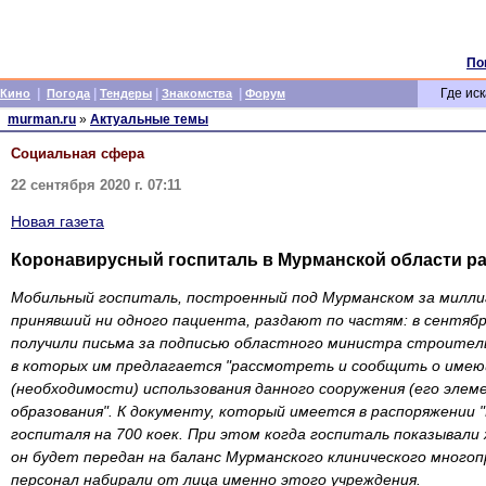
По
|
|
|
|
Где иск
Кино
Погода
Тендеры
Знакомства
Форум
murman.ru
»
Актуальные темы
Социальная сфера
22 сентября 2020 г. 07:11
Новая газета
Коронавирусный госпиталь в Мурманской области ра
Мобильный госпиталь, построенный под Мурманском за миллиа
принявший ни одного пациента, раздают по частям: в сентя
получили письма за подписью областного министра строител
в которых им предлагается "рассмотреть и сообщить о име
(необходимости) использования данного сооружения (его элем
образования". К документу, который имеется в распоряжении "
госпиталя на 700 коек. При этом когда госпиталь показывали
он будет передан на баланс Мурманского клинического многоп
персонал набирали от лица именно этого учреждения.