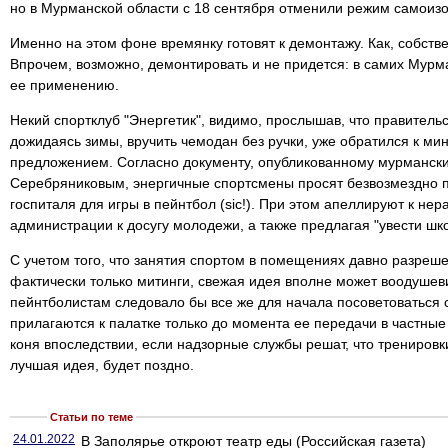
но в Мурманской области с 18 сентября отменили режим самоиз
Именно на этом фоне времянку готовят к демонтажу. Как, собств
Впрочем, возможно, демонтировать и не придется: в самих Мур
ее применению.
Некий спортклуб "Энергетик", видимо, прослышав, что правительс
дожидаясь зимы, вручить чемодан без ручки, уже обратился к ми
предложением. Согласно документу, опубликованному мурманск
Серебряниковым, энергичные спортсмены просят безвозмездно п
госпиталя для игры в пейнтбол (sic!). При этом апеллируют к н
администрации к досугу молодежи, а также предлагая "увести шко
С учетом того, что занятия спортом в помещениях давно разреше
фактически только митинги, свежая идея вполне может воодушев
пейнтболистам следовало бы все же для начала посоветоваться 
прилагаются к палатке только до момента ее передачи в частные 
коня впоследствии, если надзорные службы решат, что трениров
лучшая идея, будет поздно.
Статьи по теме
24.01.2022
В Заполярье откроют театр еды (Российская газета)