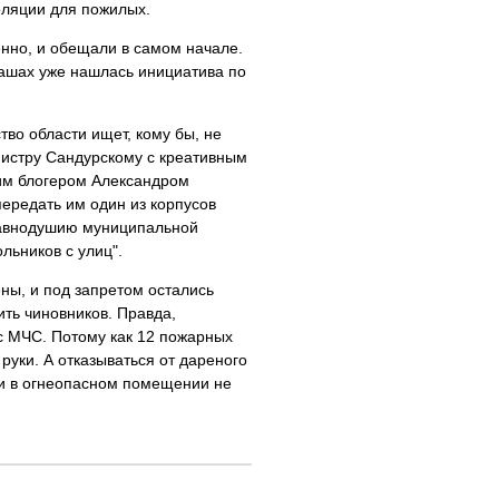
оляции для пожилых.
енно, и обещали в самом начале.
машах уже нашлась инициатива по
тво области ищет, кому бы, не
нистру Сандурскому с креативным
им блогером Александром
ередать им один из корпусов
еравнодушию муниципальной
льников с улиц".
ны, и под запретом остались
ить чиновников. Правда,
с МЧС. Потому как 12 пожарных
руки. А отказываться от дареного
ки в огнеопасном помещении не