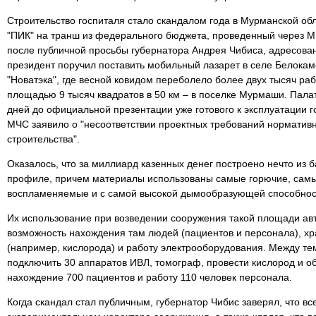
Строительство госпиталя стало скандалом года в Мурманской обл
"ПИК" на транш из федерального бюджета, проведенный через 
после публичной просьбы губернатора Андрея Чибиса, адресова
президент поручил поставить мобильный лазарет в селе Белока
"Новатэка", где весной ковидом переболело более двух тысяч раб
площадью 9 тысяч квадратов в 50 км – в поселке Мурмаши. Палатк
дней до официальной презентации уже готового к эксплуатации г
МЧС заявило о "несоответствии проектных требований норматив
строительства".
Оказалось, что за миллиард казенных денег построено нечто из
профиле, причем материалы использованы самые горючие, самы
воспламеняемые и с самой высокой дымообразующей способнос
Их использование при возведении сооружения такой площади ав
возможность нахождения там людей (пациентов и персонала), х
(например, кислорода) и работу электрооборудования. Между те
подключить 30 аппаратов ИВЛ, томограф, провести кислород и о
нахождение 700 пациентов и работу 110 человек персонала.
Когда скандал стал публичным, губернатор Чибис заверял, что вс