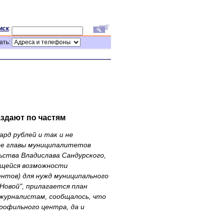
иск
:
ать:
здают по частям
рд рублей и так и не
бре главы муниципалитетов
ьства Владислава Сандурского,
ющейся возможности
ентов) для нужд муниципального
Новой", прилагается план
 журналистам, сообщалось, что
рофильного центра, да и