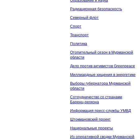
Образование и наука
Радиационная безопасность
Северный флот
Спорт
Транспорт
Политика
Отопительный сезон в Мурманской
области
Дело против активистов Greenpeace
Миллиардные хищения в энергетике
Выборы губернатора Мурманской
области
Сотрудничество со странами
Баренц-региона
Информация пресс-службы УМВД
Штокмановский проект
Национальные проекты
Из оперативной сводки Мурманской