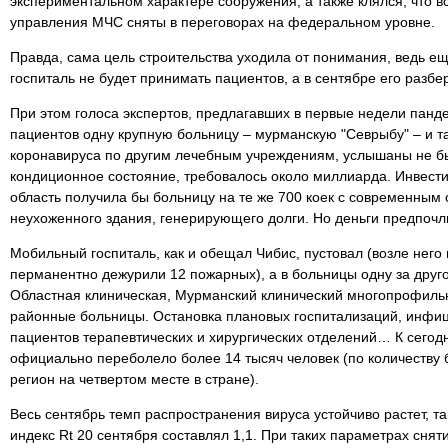
экспериментальном характере сооружения, а также клялся, что в
управления МЧС сняты в переговорах на федеральном уровне.
Правда, сама цель строительства уходила от понимания, ведь еще
госпиталь не будет принимать пациентов, а в сентябре его разбер
При этом голоса экспертов, предлагавших в первые недели панд
пациентов одну крупную больницу – мурманскую "Севрыбу" – и т
коронавируса по другим лечебным учреждениям, услышаны не бы
кондиционное состояние, требовалось около миллиарда. Инвести
область получила бы больницу на те же 700 коек с современным
неухоженного здания, генерирующего долги. Но деньги предпочли
Мобильный госпиталь, как и обещал Чибис, пустовал (возле него
перманентно дежурили 12 пожарных), а в больницы одну за друг
Областная клиническая, Мурманский клинический многопрофильн
районные больницы. Остановка плановых госпитализаций, инфи
пациентов терапевтических и хирургических отделений… К сегод
официально переболело более 14 тысяч человек (по количеству 
регион на четвертом месте в стране).
Весь сентябрь темп распространения вируса устойчиво растет, так
индекс Rt 20 сентября составлял 1,1. При таких параметрах снят