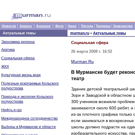
|
|
|
|
|
|
|
Новости
Адреса
Аукцион
Фото
Кино
Погода
Тендеры
Знакомства
Актуальные темы
murman.ru
»
Актуальные темы
Экономика региона
Социальная сфера
Арктика
26 марта 2008 г. 16:52
Социальная сфера
Murman.Ru
ЖКХ
В Мурманске будет рекон
Культурная жизнь края
театр
Полезные ископаемые Кольского
полуострова
Здание детской театральной ш
Зори и Заводской в областном ц
Природа и экология Кольского
300 учеников возникли пробле
полуострова
занимаются около 600 ребят, и 
Нефть и газ
из-за плотного графика только 
Международное сотрудничество
если заниматься в воскресенье.
школы должно подрасти на оди
Выборы в Мурманске и области
изобразительного искусства, п