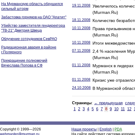
На Мурманскую область обрушился
19.11.2008
Увеличилось количе
сильный шторм
(Murman.Ru)
Забастовка горняков на ОАО "Апатит"
18.11.2008
Количество безработ
Убийство заместителя гендиректора
10.11.2008
Права призывников 
"ТВ-21" Дмитрия Швеца
(Murman.Ru)
Облучение сотрудников СевРАО
10.11.2008
Итоги межведомствен
Радиационная авария в районе
07.11.2008
2,4 % населения Мур
г.Полярного
(Murman.Ru)
Прекращение полномочий
01.11.2008
Вячеслава Попова в СФ
Мурманск в лидерах
(Murman.Ru)
01.11.2008
Кризис уже отразилс
24.10.2008
В Мурманской облас
Страницы
:
← предыдущая
след
1
2
3
4
5
6
7
8
9
10
11
12
Copyright © 1999—2026
Наши проекты
|
English
|
PDA
webmaster@murman.ru
На сайте действует система коррек