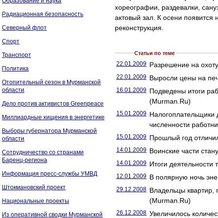
Образование и наука
хореографии, раздевалки, сану
Радиационная безопасность
актовый зал. К осени появится 
реконструкция.
Северный флот
Спорт
Статьи по теме
Транспорт
22.01.2009
Разрешение на охоту
Политика
22.01.2009
Выросли цены на пе
Отопительный сезон в Мурманской
области
16.01.2009
Подведены итоги раб
(Murman.Ru)
Дело против активистов Greenpeace
15.01.2009
Налогоплательщики 
Миллиардные хищения в энергетике
численности работни
Выборы губернатора Мурманской
15.01.2009
Прошлый год отличи
области
14.01.2009
Воинские части стан
Сотрудничество со странами
Баренц-региона
14.01.2009
Итоги деятельности 
Информация пресс-службы УМВД
12.01.2009
В полярную ночь эне
Штокмановский проект
29.12.2008
Владельцы квартир, 
(Murman.Ru)
Национальные проекты
26.12.2008
Увеличилось количес
Из оперативной сводки Мурманской