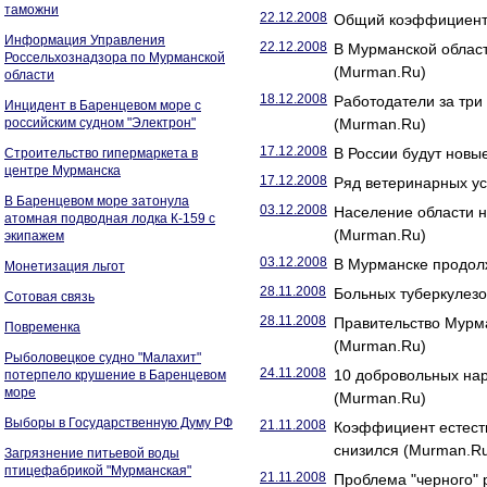
таможни
22.12.2008
Общий коэффициент 
Информация Управления
22.12.2008
В Мурманской облас
Россельхознадзора по Мурманской
(Murman.Ru)
области
18.12.2008
Работодатели за три
Инцидент в Баренцевом море с
российским судном "Электрон"
(Murman.Ru)
17.12.2008
В России будут новы
Строительство гипермаркета в
центре Мурманска
17.12.2008
Ряд ветеринарных ус
В Баренцевом море затонула
03.12.2008
Население области н
атомная подводная лодка К-159 с
(Murman.Ru)
экипажем
03.12.2008
В Мурманске продол
Монетизация льгот
28.11.2008
Больных туберкулезо
Сотовая связь
28.11.2008
Правительство Мурм
Повременка
(Murman.Ru)
Рыболовецкое судно "Малахит"
24.11.2008
10 добровольных нар
потерпело крушение в Баренцевом
море
(Murman.Ru)
Выборы в Государственную Думу РФ
21.11.2008
Коэффициент естеств
снизился (Murman.R
Загрязнение питьевой воды
птицефабрикой "Мурманская"
21.11.2008
Проблема "черного" 