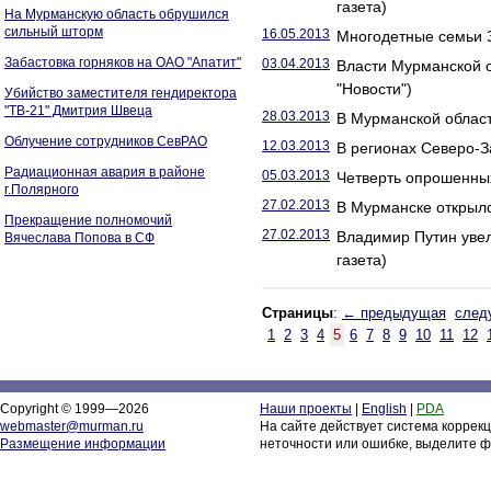
газета)
На Мурманскую область обрушился
сильный шторм
16.05.2013
Многодетные семьи З
Забастовка горняков на ОАО "Апатит"
03.04.2013
Власти Мурманской 
"Новости")
Убийство заместителя гендиректора
"ТВ-21" Дмитрия Швеца
28.03.2013
В Мурманской област
Облучение сотрудников СевРАО
12.03.2013
В регионах Северо-За
Радиационная авария в районе
05.03.2013
Четверть опрошенных
г.Полярного
27.02.2013
В Мурманске открылс
Прекращение полномочий
27.02.2013
Владимир Путин увел
Вячеслава Попова в СФ
газета)
Страницы
:
← предыдущая
след
1
2
3
4
5
6
7
8
9
10
11
12
Copyright © 1999—2026
Наши проекты
|
English
|
PDA
webmaster@murman.ru
На сайте действует система коррек
Размещение информации
неточности или ошибке, выделите ф