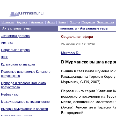
|
|
|
|
|
|
|
Новости
Адреса
Аукцион
Фото
Кино
Погода
Тендеры
Знакомства
Актуальные темы
murman.ru
»
Актуальные темы
Экономика региона
Социальная сфера
Арктика
26 июля 2007 г. 12:41
Социальная сфера
Murman.Ru
ЖКХ
В Мурманске вышла перва
Культурная жизнь края
Вышла в свет книга игумена Ми
Полезные ископаемые Кольского
полуострова
Кашкаранцы на Терском берегу 
Мурманск, С-Пб, 2007).
Природа и экология Кольского
полуострова
Первая книга серии "Святыни К
Нефть и газ
поморского поселения на Терск
место, освященное молитвами 
Международное сотрудничество
(Аксия), Авксентия и Тарасия 
Выборы в Мурманске и области
Богородицей.