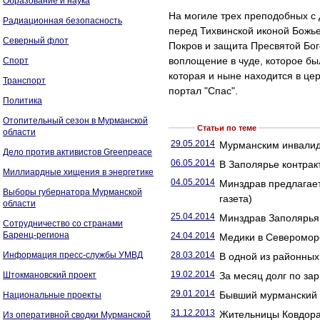
Образование и наука
На могиле трех преподобных с
Радиационная безопасность
перед Тихвинской иконой Божь
Северный флот
Покров и защита Пресвятой Бо
воплощение в чуде, которое бы
Спорт
которая и ныне находится в це
Транспорт
портал "Спас".
Политика
Отопительный сезон в Мурманской
Статьи по теме
области
29.05.2014
Мурманским инвалида
Дело против активистов Greenpeace
06.05.2014
В Заполярье контрак
Миллиардные хищения в энергетике
04.05.2014
Минздрав предлагает
Выборы губернатора Мурманской
газета)
области
25.04.2014
Минздрав Заполярья 
Сотрудничество со странами
Баренц-региона
24.04.2014
Медики в Североморс
Информация пресс-службы УМВД
28.03.2014
В одной из районных
19.02.2014
Штокмановский проект
За месяц долг по за
29.01.2014
Бывший мурманский 
Национальные проекты
31.12.2013
Жительницы Ковдора 
Из оперативной сводки Мурманской