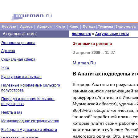
|
|
|
|
|
|
|
Новости
Адреса
Аукцион
Фото
Кино
Погода
Тендеры
Знакомства
Актуальные темы
murman.ru
»
Актуальные темы
Экономика региона
Экономика региона
Арктика
3 апреля 2008 г. 15:37
Социальная сфера
Murman.Ru
ЖКХ
В Апатитах подведены ит
Культурная жизнь края
В городе Апатиты по результат
Полезные ископаемые Кольского
полуострова
занимающихся легализацией за
прокуроре г.Апатиты и в Инспе
Природа и экология Кольского
Мурманской области), удельны
полуострова
90,43% от общего количества, 
Нефть и газ
"теневой" заработной платы, со
Международное сотрудничество
которые платят своим работник
деятельности в субъекте Росси
Выборы в Мурманске и области
налогового органа. Это, в час