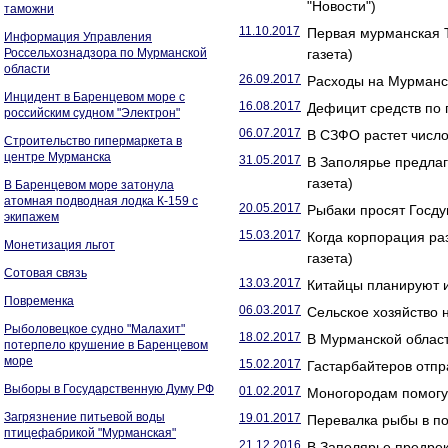
"Новости")
таможни
11.10.2017
Первая мурманская Т
Информация Управления
Россельхознадзора по Мурманской
газета)
области
26.09.2017
Расходы на Мурманск
Инцидент в Баренцевом море с
16.08.2017
Дефицит средств по 
российским судном "Электрон"
06.07.2017
В СЗФО растет число
Строительство гипермаркета в
центре Мурманска
31.05.2017
В Заполярье предла
газета)
В Баренцевом море затонула
атомная подводная лодка К-159 с
20.05.2017
Рыбаки просят Госду
экипажем
15.03.2017
Когда корпорация ра
Монетизация льгот
газета)
Сотовая связь
13.03.2017
Китайцы планируют и
Повременка
06.03.2017
Сельское хозяйство 
Рыболовецкое судно "Малахит"
18.02.2017
В Мурманской област
потерпело крушение в Баренцевом
море
15.02.2017
Гастарбайтеров отпр
Выборы в Государственную Думу РФ
01.02.2017
Моногородам помогут
Загрязнение питьевой воды
19.01.2017
Перевалка рыбы в по
птицефабрикой "Мурманская"
21.12.2016
В Заполярье предрек