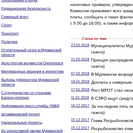
Образование и наука
налоговых проверок, утвержден
Радиационная безопасность
Комиссии призывают всех гражд
платы, сообщать о таких фактах
Северный флот
с 9.00 до 18.00), а также инфо
Спорт
Транспорт
Статьи по теме
Политика
23.02.2018
Муниципалитеты Мур
Отопительный сезон в Мурманской
газета)
области
21.02.2018
Принцип распределен
Дело против активистов Greenpeace
газета)
Миллиардные хищения в энергетике
07.02.2018
В Мурманске возродя
Выборы губернатора Мурманской
19.01.2018
Доплаты к северным
области
17.01.2018
Рост МРОТ стал неож
Сотрудничество со странами
Баренц-региона
11.01.2018
В СЗФО ищут средств
16.12.2017
Информация пресс-службы УМВД
За последние пять л
газета)
Штокмановский проект
15.12.2017
Глава Росрыболовств
Национальные проекты
15.12.2017
Росрыболовство отве
Из оперативной сводки Мурманской