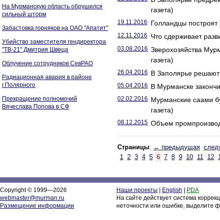
На Мурманскую область обрушился
газета)
сильный шторм
19.11.2016
Голландцы построят 
Забастовка горняков на ОАО "Апатит"
12.11.2016
Что сдерживает разви
Убийство заместителя гендиректора
03.08.2016
Зверохозяйства Мурм
"ТВ-21" Дмитрия Швеца
газета)
Облучение сотрудников СевРАО
26.04.2016
В Заполярье решают 
Радиационная авария в районе
г.Полярного
05.04.2016
В Мурманске закончи
Прекращение полномочий
02.02.2016
Мурманские саами бу
Вячеслава Попова в СФ
газета)
08.12.2015
Объем промпроизводс
Страницы
:
← предыдущая
след
1
2
3
4
5
6
7
8
9
10
11
12
Copyright © 1999—2026
Наши проекты
|
English
|
PDA
webmaster@murman.ru
На сайте действует система коррек
Размещение информации
неточности или ошибке, выделите ф