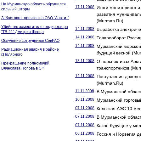
На Мурманскую область обрушился
17.11.2008
Итоги мониторинга и
сильный шторм
развития муниципаль
Забастовка горняков на ОАО "Апатит"
(Murman.Ru)
Убийство заместителя гендиректора
14.11.2008
Выработка электриче
"ТВ-21" Дмитрия Швеца
14.11.2008
Товарооборот России
Облучение сотрудников СевРАО
14.11.2008
Мурманский морской 
Радиационная авария в районе
будущей весной (Mu
г.Полярного
13.11.2008
О перспективах Аркт
Прекращение полномочий
транспортников (Mu
Вячеслава Попова в СФ
12.11.2008
Поступления доходов
(Murman.Ru)
11.11.2008
В Мурманской област
10.11.2008
Мурманский торговый
07.11.2008
Кольская АЭС 10 мес
07.11.2008
В Мурманской област
07.11.2008
Какое будущее у мо
06.11.2008
Россия и Норвегия д