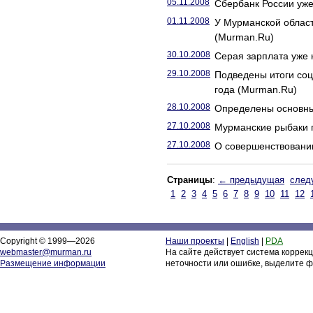
05.11.2008
Сбербанк России уже
01.11.2008
У Мурманской област
(Murman.Ru)
30.10.2008
Серая зарплата уже 
29.10.2008
Подведены итоги соц
года (Murman.Ru)
28.10.2008
Определены основны
27.10.2008
Мурманские рыбаки п
27.10.2008
О совершенствовани
Страницы
:
← предыдущая
след
1
2
3
4
5
6
7
8
9
10
11
12
Copyright © 1999—2026
Наши проекты
|
English
|
PDA
webmaster@murman.ru
На сайте действует система коррек
Размещение информации
неточности или ошибке, выделите ф