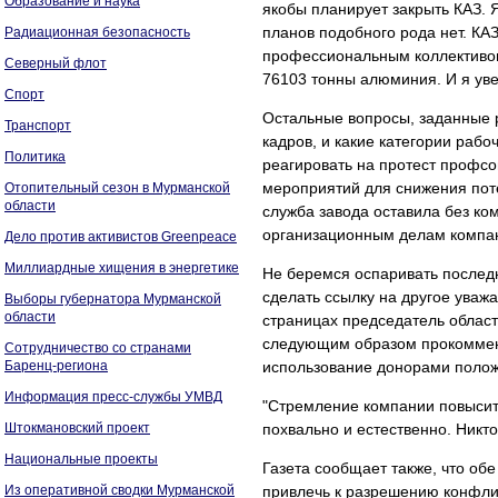
Образование и наука
якобы планирует закрыть КАЗ. 
планов подобного рода нет. КА
Радиационная безопасность
профессиональным коллективом
Северный флот
76103 тонны алюминия. И я уве
Спорт
Остальные вопросы, заданные 
Транспорт
кадров, и какие категории рабо
Политика
реагировать на протест профсо
мероприятий для снижения поте
Отопительный сезон в Мурманской
области
служба завода оставила без ком
организационным делам компани
Дело против активистов Greenpeace
Миллиардные хищения в энергетике
Не беремся оспаривать последн
сделать ссылку на другое уважае
Выборы губернатора Мурманской
области
страницах председатель област
следующим образом прокоммент
Сотрудничество со странами
Баренц-региона
использование донорами полож
Информация пресс-службы УМВД
"Стремление компании повысит
Штокмановский проект
похвально и естественно. Никт
Национальные проекты
Газета сообщает также, что об
Из оперативной сводки Мурманской
привлечь к разрешению конфли