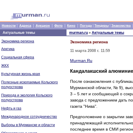
|
|
|
|
|
|
|
Новости
Адреса
Аукцион
Фото
Кино
Погода
Тендеры
Знакомства
Актуальные темы
murman.ru
»
Актуальные темы
Экономика региона
Экономика региона
Арктика
11 марта 2008 г. 11:59
Социальная сфера
Murman.Ru
ЖКХ
Кандалакшский алюминие
Культурная жизнь края
После ознакомления с публикац
Полезные ископаемые Кольского
полуострова
Мурманской области, № 9), вы
3 – 5 лет и сообщающей о сокр
Природа и экология Кольского
завода с предложением дать п
полуострова
газета "Нива".
Нефть и газ
Предположение о закрытии зав
Международное сотрудничество
принадлежащей исполнительном
Выборы в Мурманске и области
последнее время в СМИ регион