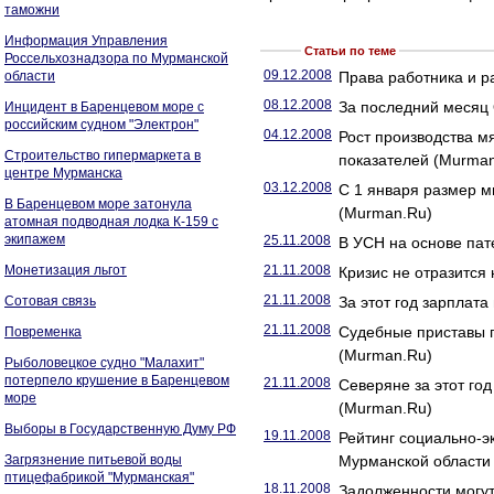
таможни
Информация Управления
Статьи по теме
Россельхознадзора по Мурманской
09.12.2008
области
Права работника и р
08.12.2008
За последний месяц
Инцидент в Баренцевом море с
российским судном "Электрон"
04.12.2008
Рост производства м
Строительство гипермаркета в
показателей (Murma
центре Мурманска
03.12.2008
С 1 января размер м
В Баренцевом море затонула
(Murman.Ru)
атомная подводная лодка К-159 с
экипажем
25.11.2008
В УСН на основе пат
Монетизация льгот
21.11.2008
Кризис не отразится
21.11.2008
Сотовая связь
За этот год зарплат
21.11.2008
Судебные приставы 
Повременка
(Murman.Ru)
Рыболовецкое судно "Малахит"
потерпело крушение в Баренцевом
21.11.2008
Северяне за этот год
море
(Murman.Ru)
Выборы в Государственную Думу РФ
19.11.2008
Рейтинг социально-э
Загрязнение питьевой воды
Мурманской области
птицефабрикой "Мурманская"
18.11.2008
Задолженности могут