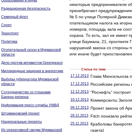
Образование и наука
некоторые предприниматели об
Радиационная безопасность
пренебрегают предупреждениям
№ 5 по улице Полярной Дивизи
Северный флот
плательщиком налога на игорны
Спорт
номеров, площадь зала не соотв
Транспорт
охрана. То есть, зал не имеет 
улице Баумана, 21, проспекте 
Политика
нарушений закона со стороны п
Отопительный сезон в Мурманской
или иначе будет приостановлен
области
Дело против активистов Greenpeace
Статьи по теме
Миллиардные хищения в энергетике
17.12.2013
Глава Минсельхоза п
Выборы губернатора Мурманской
17.12.2013
области
Российские регионы 
12.12.2013
"Роснефть" построит
Сотрудничество со странами
Баренц-региона
10.12.2013
Коммерсанты Заполяр
Информация пресс-службы УМВД
09.12.2013
Проект закона об Арк
Штокмановский проект
28.11.2013
Fitch понизило рейт
Национальные проекты
25.11.2013
Краболовы банкротят
Из оперативной сводки Мурманской
газета)