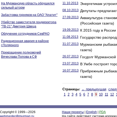
11.10.2013
На Мурманскую область обрушился
Энергетикам устроил
сильный шторм
08.10.2013
Депутаты предлагают
Забастовка горняков на ОАО "Апатит"
27.09.2013
Аквакультура станов
Убийство заместителя гендиректора
(Российская газета)
"ТВ-21" Дмитрия Швеца
19.09.2013
К 2015 году в Росси
Облучение сотрудников СевРАО
11.08.2013
Государство распрод
Радиационная авария в районе
31.07.2013
Мурманским рыбакам
г.Полярного
газета)
Прекращение полномочий
26.07.2013
Вячеслава Попова в СФ
Госдолг Мурманской 
23.07.2013
В Умбе построят тор
16.07.2013
Прибрежным рыбакам
газета)
Страницы
:
← предыдущая
след
1
2
3
4
5
6
7
8
9
10
11
12
Copyright © 1999—2026
Наши проекты
|
English
|
PDA
webmaster@murman.ru
На сайте действует система коррек