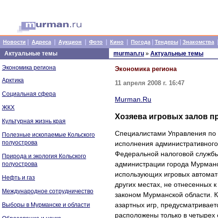
|
|
|
|
|
|
|
Новости
Адреса
Аукцион
Фото
Кино
Погода
Тендеры
Знакомства
Актуальные темы
murman.ru
»
Актуальные темы
Экономика региона
Экономика региона
Арктика
11 апреля 2008 г. 16:47
Социальная сфера
Murman.Ru
ЖКХ
Хозяева игровых залов п
Культурная жизнь края
Специалистами Управления по 
Полезные ископаемые Кольского
полуострова
исполнения административного
Федеральной налоговой службы
Природа и экология Кольского
администрации города Мурманс
полуострова
использующих игровых автомато
Нефть и газ
других местах, не отнесенных к
Международное сотрудничество
законом Мурманской области. 
азартных игр, предусматривает
Выборы в Мурманске и области
расположены только в четырех 