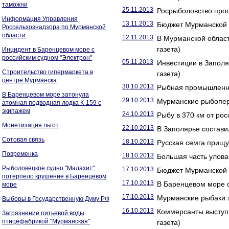
таможни
25.11.2013
Росрыболовство прос
Информация Управления
13.11.2013
Бюджет Мурманской о
Россельхознадзора по Мурманской
области
12.11.2013
В Мурманской област
газета)
Инцидент в Баренцевом море с
российским судном "Электрон"
05.11.2013
Инвестиции в Заполя
Строительство гипермаркета в
газета)
центре Мурманска
30.10.2013
Рыбная промышленнос
В Баренцевом море затонула
29.10.2013
Мурманские рыбопере
атомная подводная лодка К-159 с
экипажем
24.10.2013
Рыбу в 370 км от рос
Монетизация льгот
22.10.2013
В Заполярье состави
Сотовая связь
18.10.2013
Русская семга прищу
Повременка
18.10.2013
Большая часть улова
Рыболовецкое судно "Малахит"
17.10.2013
Бюджет Мурманской о
потерпело крушение в Баренцевом
17.10.2013
В Баренцевом море с
море
17.10.2013
Мурманские рыбаки 
Выборы в Государственную Думу РФ
16.10.2013
Коммерсанты выступ
Загрязнение питьевой воды
птицефабрикой "Мурманская"
газета)