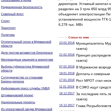
Образование и наука
директоров. Уставный капитал 
Радиационная безопасность
разделен на 3 трлн 850 млрд 9
объединяет электростанции Пет
Северный флот
установленной мощности ТГК-1
Спорт
6,278 тыс. МВт.
Транспорт
Политика
Статьи по теме
Отопительный сезон в Мурманской
23.02.2018
Муниципалитеты Мур
области
газета)
Дело против активистов Greenpeace
21.02.2018
Принцип распределен
Миллиардные хищения в энергетике
газета)
Выборы губернатора Мурманской
07.02.2018
В Мурманске возродя
области
19.01.2018
Доплаты к северным
Сотрудничество со странами
17.01.2018
Рост МРОТ стал неож
Баренц-региона
11.01.2018
В СЗФО ищут средств
Информация пресс-службы УМВД
16.12.2017
За последние пять л
Штокмановский проект
газета)
Национальные проекты
15.12.2017
Глава Росрыболовств
Из оперативной сводки Мурманской