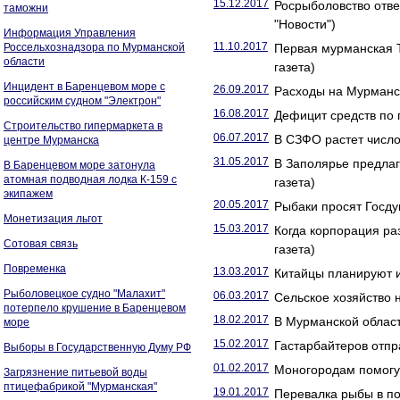
15.12.2017
Росрыболовство отве
таможни
"Новости")
Информация Управления
11.10.2017
Россельхознадзора по Мурманской
Первая мурманская Т
области
газета)
Инцидент в Баренцевом море с
26.09.2017
Расходы на Мурманск
российским судном "Электрон"
16.08.2017
Дефицит средств по 
Строительство гипермаркета в
06.07.2017
В СЗФО растет число
центре Мурманска
31.05.2017
В Заполярье предла
В Баренцевом море затонула
атомная подводная лодка К-159 с
газета)
экипажем
20.05.2017
Рыбаки просят Госду
Монетизация льгот
15.03.2017
Когда корпорация ра
Сотовая связь
газета)
Повременка
13.03.2017
Китайцы планируют и
Рыболовецкое судно "Малахит"
06.03.2017
Сельское хозяйство 
потерпело крушение в Баренцевом
18.02.2017
В Мурманской област
море
15.02.2017
Гастарбайтеров отпр
Выборы в Государственную Думу РФ
01.02.2017
Моногородам помогут
Загрязнение питьевой воды
птицефабрикой "Мурманская"
19.01.2017
Перевалка рыбы в по