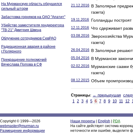
На Мурманскую область обрушился
21.12.2016
В Заполярье предрек
сильный шторм
газета)
Забастовка горняков на ОАО "Апатит"
19.11.2016
Голландцы построят 
Убийство заместителя гендиректора
12.11.2016
Что сдерживает разви
"ТВ-21" Дмитрия Швеца
03.08.2016
Зверохозяйства Мурм
Облучение сотрудников СевРАО
газета)
Радиационная авария в районе
26.04.2016
В Заполярье решают 
г.Полярного
05.04.2016
В Мурманске закончи
Прекращение полномочий
Вячеслава Попова в СФ
02.02.2016
Мурманские саами бу
газета)
08.12.2015
Объем промпроизводс
Страницы
:
← предыдущая
след
1
2
3
4
5
6
7
8
9
10
11
12
Copyright © 1999—2026
Наши проекты
|
English
|
PDA
webmaster@murman.ru
На сайте действует система коррек
Размещение информации
неточности или ошибке, выделите ф