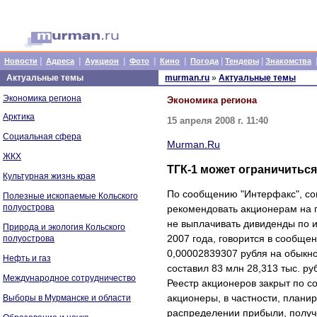
|
|
|
|
|
|
|
Новости
Адреса
Аукцион
Фото
Кино
Погода
Тендеры
Знакомства
Актуальные темы
murman.ru
»
Актуальные темы
Экономика региона
Экономика региона
Арктика
15 апреля 2008 г. 11:40
Социальная сфера
Murman.Ru
ЖКХ
ТГК-1 может ограничиться
Культурная жизнь края
По сообщению "Интерфакс", со
Полезные ископаемые Кольского
полуострова
рекомендовать акционерам на г
не выплачивать дивиденды по и
Природа и экология Кольского
2007 года, говорится в сообще
полуострова
0,00002839307 рубля на обыкн
Нефть и газ
составил 83 млн 28,313 тыс. ру
Международное сотрудничество
Реестр акционеров закрыт по с
акционеры, в частности, плани
Выборы в Мурманске и области
распределении прибыли, получе