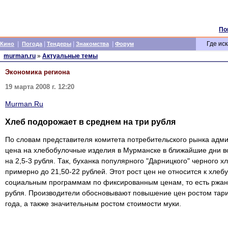
По
|
|
|
|
Где иск
Кино
Погода
Тендеры
Знакомства
Форум
murman.ru
»
Актуальные темы
Экономика региона
19 марта 2008 г. 12:20
Murman.Ru
Хлеб подорожает в среднем на три рубля
По словам представителя комитета потребительского рынка адм
цена на хлебобулочные изделия в Мурманске в ближайшие дни во
на 2,5-3 рубля. Так, буханка популярного "Дарницкого" черного х
примерно до 21,50-22 рублей. Этот рост цен не относится к хлеб
социальным программам по фиксированным ценам, то есть ржан
рубля. Производители обосновывают повышение цен ростом тари
года, а также значительным ростом стоимости муки.