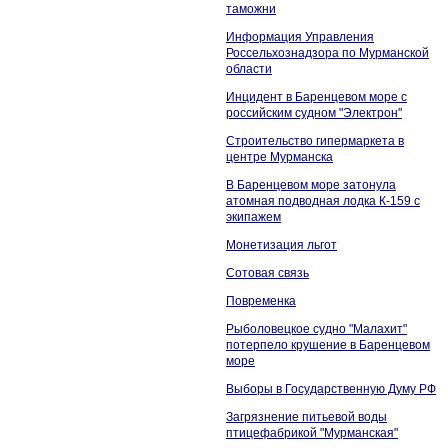
таможни
Информация Управления
Россельхознадзора по Мурманской
области
Инцидент в Баренцевом море с
российским судном "Электрон"
Строительство гипермаркета в
центре Мурманска
В Баренцевом море затонула
атомная подводная лодка К-159 с
экипажем
Монетизация льгот
Сотовая связь
Повременка
Рыболовецкое судно "Малахит"
потерпело крушение в Баренцевом
море
Выборы в Государственную Думу РФ
Загрязнение питьевой воды
птицефабрикой "Мурманская"