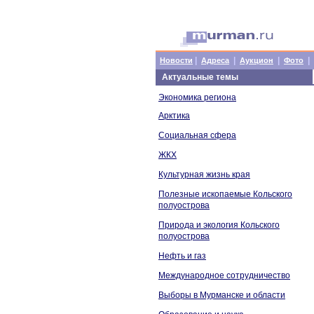
|
|
|
|
Новости
Адреса
Аукцион
Фото
Актуальные темы
Экономика региона
Арктика
Социальная сфера
ЖКХ
Культурная жизнь края
Полезные ископаемые Кольского
полуострова
Природа и экология Кольского
полуострова
Нефть и газ
Международное сотрудничество
Выборы в Мурманске и области