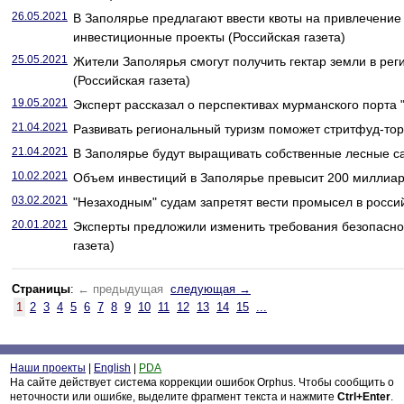
26.05.2021
В Заполярье предлагают ввести квоты на привлечение
инвестиционные проекты (Российская газета)
25.05.2021
Жители Заполярья смогут получить гектар земли в ре
(Российская газета)
19.05.2021
Эксперт рассказал о перспективах мурманского порта "
21.04.2021
Развивать региональный туризм поможет стритфуд-торг
21.04.2021
В Заполярье будут выращивать собственные лесные са
10.02.2021
Объем инвестиций в Заполярье превысит 200 миллиард
03.02.2021
"Незаходным" судам запретят вести промысел в россий
20.01.2021
Эксперты предложили изменить требования безопасно
газета)
Страницы
:
← предыдущая
следующая →
1
2
3
4
5
6
7
8
9
10
11
12
13
14
15
...
Наши проекты
|
English
|
PDA
На сайте действует система коррекции ошибок Orphus. Чтобы сообщить о
неточности или ошибке, выделите фрагмент текста и нажмите
Ctrl+Enter
.