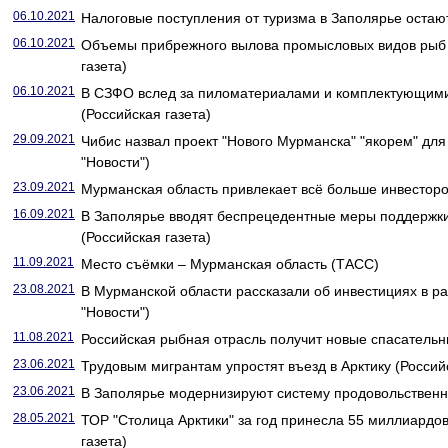
06.10.2021
Налоговые поступления от туризма в Заполярье остают
06.10.2021
Объемы прибрежного вылова промысловых видов рыб 
газета)
06.10.2021
В СЗФО вслед за пиломатериалами и комплектующими
(Российская газета)
29.09.2021
Чибис назвал проект "Нового Мурманска" "якорем" дл
"Новости")
23.09.2021
Мурманская область привлекает всё больше инвесторов
16.09.2021
В Заполярье вводят беспрецедентные меры поддержки
(Российская газета)
11.09.2021
Место съёмки – Мурманская область (ТАСС)
23.08.2021
В Мурманской области рассказали об инвестициях в р
"Новости")
11.08.2021
Российская рыбная отрасль получит новые спасательны
23.06.2021
Трудовым мигрантам упростят въезд в Арктику (Российс
23.06.2021
В Заполярье модернизируют систему продовольственны
28.05.2021
ТОР "Столица Арктики" за год принесла 55 миллиардов
газета)