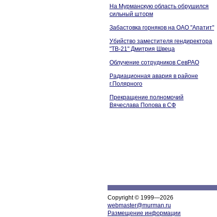
На Мурманскую область обрушился
сильный шторм
Забастовка горняков на ОАО "Апатит"
Убийство заместителя гендиректора
"ТВ-21" Дмитрия Швеца
Облучение сотрудников СевРАО
Радиационная авария в районе
г.Полярного
Прекращение полномочий
Вячеслава Попова в СФ
Copyright © 1999—2026
webmaster@murman.ru
Размещение информации