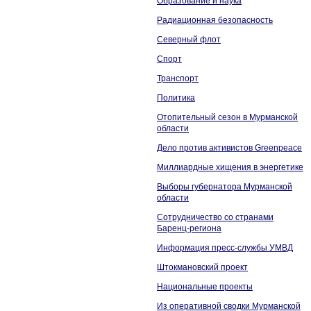
Образование и наука
Радиационная безопасность
Северный флот
Спорт
Транспорт
Политика
Отопительный сезон в Мурманской
области
Дело против активистов Greenpeace
Миллиардные хищения в энергетике
Выборы губернатора Мурманской
области
Сотрудничество со странами
Баренц-региона
Информация пресс-службы УМВД
Штокмановский проект
Национальные проекты
Из оперативной сводки Мурманской