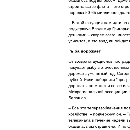
оказалось под вопросом. Даже 
строительство флота – это огро
порядка 50-65 миллионов долла
– В этой ситуации нам идти на 
подчеркнул Владимир Григорьев
деньгами – скорее всего, инос
усилится, и это вряд ли пойдет 
Рыба дорожает
От возврата аукционов пострад
покупает рыбу в отечественных
дорожать уже пятый год. Сегод
рублей. Если поборники "прозра
дорожать, но может и вовсе ис
Межрегиональной ассоциации 
Балашов.
– Все эти телеразоблачения по
хозяйстве, – подчеркнул он. – 
телеканала в течение недели в
оказалась им отравлена. И по 