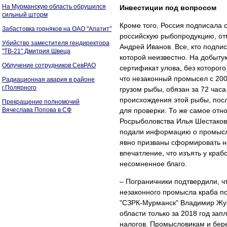
На Мурманскую область обрушился
Инвестиции под вопросом
сильный шторм
Кроме того, Россия подписала
Забастовка горняков на ОАО "Апатит"
российскую рыбопродукцию, от
Убийство заместителя гендиректора
Андрей Иванов. Все, кто подпи
"ТВ-21" Дмитрия Швеца
которой неизвестно. На добыт
Облучение сотрудников СевРАО
сертификат улова, без которого
что незаконный промысел с 200
Радиационная авария в районе
г.Полярного
грузом рыбы, обязан за 72 час
происхождения этой рыбы, посл
Прекращение полномочий
Вячеслава Попова в СФ
для проверки. То же самое отн
Росрыболовства Илья Шестаков 
подали информацию о промысле
явно призваны сформировать не
впечатление, что изъять у краб
несомненное благо.
– Пограничники подтвердили, ч
незаконного промысла краба п
"СЗРК-Мурманск" Владимир Жур
области только за 2018 год за
налогов. Промысловикам и бер