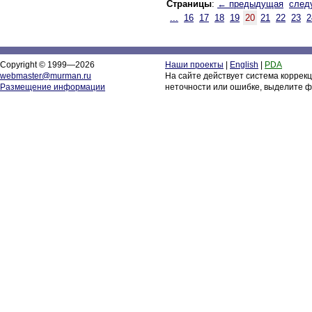
Страницы
:
← предыдущая
след
...
16
17
18
19
20
21
22
23
2
Copyright © 1999—2026
Наши проекты
|
English
|
PDA
webmaster@murman.ru
На сайте действует система коррек
Размещение информации
неточности или ошибке, выделите ф