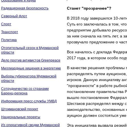
Образование и наука
Станет "прозрачнее"?
Радиационная безопасность
Северный флот
В 2018 году завершился 10-лет
Суть его заключалась в том, чт
Спорт
предприятие добывало ресурсо
Транспорт
за ним сначала на пять лет, а 
Политика
прозвучало предложение о част
Отопительный сезон в Мурманской
Все началось с доклада Федер
области
2017 года, в котором особо под
Дело против активистов Greenpeace
В качестве решения проблемы п
Миллиардные хищения в энергетике
распределять путем аукционов,
Выборы губернатора Мурманской
игроков. Данную инициативу а
области
"прозрачности" в работе рыбно
Сотрудничество со странами
постановление правительства Р
Баренц-региона
вышло постановление Федеральн
Информация пресс-службы УМВД
Шестаков распределял между с
Штокмановский проект
законодательство, основанных 
аукцион должен состояться уже 
Национальные проекты
Из оперативной сводки Мурманской
Эта инициатива вызвала резкий