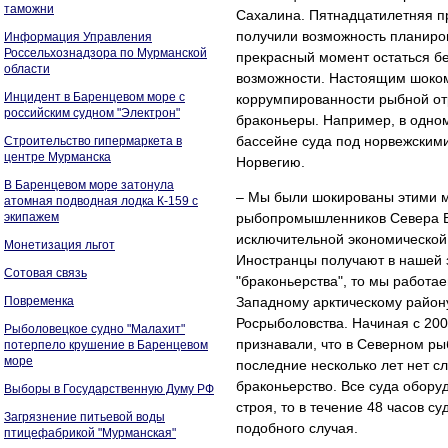
таможни
Сахалина. Пятнадцатилетняя пр
получили возможность планиров
Информация Управления
Россельхознадзора по Мурманской
прекрасный момент остаться бе
области
возможности. Настоящим шоком
Инцидент в Баренцевом море с
коррумпированности рыбной отра
российским судном "Электрон"
браконьеры. Например, в одном
бассейне суда под норвежскими
Строительство гипермаркета в
центре Мурманска
Норвегию.
В Баренцевом море затонула
– Мы были шокированы этими 
атомная подводная лодка К-159 с
экипажем
рыбопромышленников Севера Вл
исключительной экономической 
Монетизация льгот
Иностранцы получают в нашей з
Сотовая связь
"браконьерства", то мы работа
Повременка
Западному арктическому райо
Росрыболовства. Начиная с 20
Рыболовецкое судно "Малахит"
признавали, что в Северном ры
потерпело крушение в Баренцевом
море
последние несколько лет нет с
браконьерство. Все суда обору
Выборы в Государственную Думу РФ
строя, то в течение 48 часов су
Загрязнение питьевой воды
подобного случая.
птицефабрикой "Мурманская"