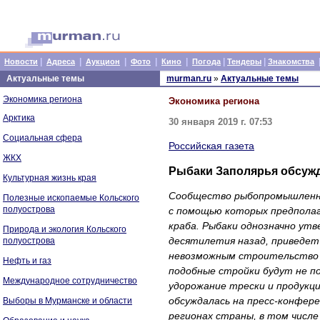
|
|
|
|
|
|
|
Новости
Адреса
Аукцион
Фото
Кино
Погода
Тендеры
Знакомства
Актуальные темы
murman.ru
»
Актуальные темы
Экономика региона
Экономика региона
Арктика
30 января 2019 г. 07:53
Социальная сфера
Российская газета
ЖКХ
Рыбаки Заполярья обсужд
Культурная жизнь края
Сообщество рыбопромышленни
Полезные ископаемые Кольского
полуострова
с помощью которых предполаг
краба. Рыбаки однозначно у
Природа и экология Кольского
десятилетия назад, приведет
полуострова
невозможным строительство 
Нефть и газ
подобные стройки будут не п
Международное сотрудничество
удорожание трески и продукци
обсуждалась на пресс-конфере
Выборы в Мурманске и области
регионах страны, в том числе