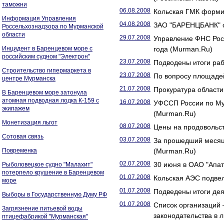
таможни
06.08.2008
Кольская ГМК форми
Информация Управления
04.08.2008
ЗАО "БАРЕНЦБАНК" о
Россельхознадзора по Мурманской
области
29.07.2008
Управление ФНС Росс
Инцидент в Баренцевом море с
года (Murman.Ru)
российским судном "Электрон"
23.07.2008
Подводены итоги ра
Строительство гипермаркета в
23.07.2008
По вопросу площаде
центре Мурманска
21.07.2008
Прокуратура области
В Баренцевом море затонула
атомная подводная лодка К-159 с
16.07.2008
УФССП России по Мур
экипажем
(Murman.Ru)
Монетизация льгот
08.07.2008
Цены на продовольст
Сотовая связь
03.07.2008
За прошедший месяц
Повременка
(Murman.Ru)
02.07.2008
30 июня в ОАО "Апат
Рыболовецкое судно "Малахит"
потерпело крушение в Баренцевом
01.07.2008
Кольская АЭС подвел
море
01.07.2008
Подведены итоги дея
Выборы в Государственную Думу РФ
01.07.2008
Список организаций
Загрязнение питьевой воды
законодательства в 
птицефабрикой "Мурманская"