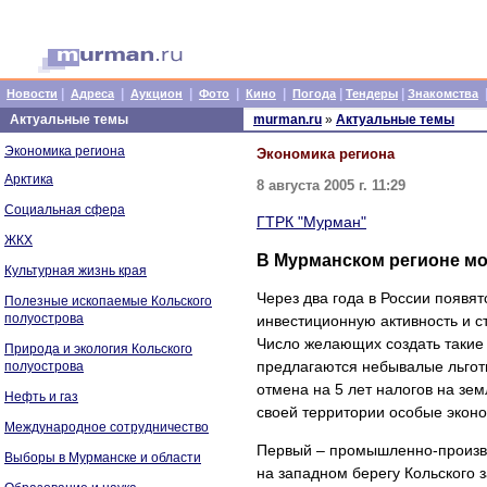
|
|
|
|
|
|
|
Новости
Адреса
Аукцион
Фото
Кино
Погода
Тендеры
Знакомства
Актуальные темы
murman.ru
»
Актуальные темы
Экономика региона
Экономика региона
Арктика
8 августа 2005 г. 11:29
Социальная сфера
ГТРК "Мурман"
ЖКХ
В Мурманском регионе мо
Культурная жизнь края
Через два года в России появя
Полезные ископаемые Кольского
полуострова
инвестиционную активность и с
Число желающих создать такие 
Природа и экология Кольского
предлагаются небывалые льгот
полуострова
отмена на 5 лет налогов на зе
Нефть и газ
своей территории особые эконо
Международное сотрудничество
Первый – промышленно-произво
Выборы в Мурманске и области
на западном берегу Кольского 