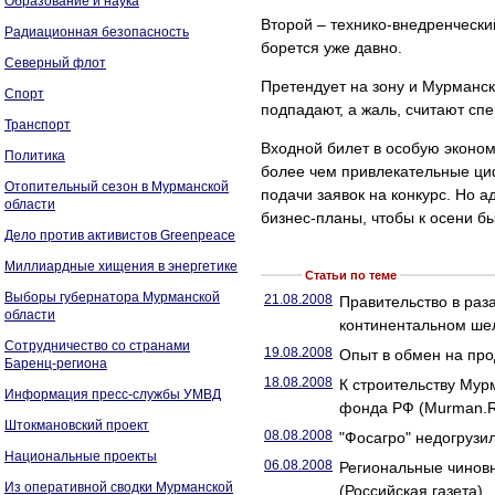
Образование и наука
Второй – технико-внедренческий
Радиационная безопасность
борется уже давно.
Северный флот
Претендует на зону и Мурманск
Спорт
подпадают, а жаль, считают сп
Транспорт
Входной билет в особую эконом
Политика
более чем привлекательные ци
Отопительный сезон в Мурманской
подачи заявок на конкурс. Но 
области
бизнес-планы, чтобы к осени бы
Дело против активистов Greenpeace
Миллиардные хищения в энергетике
Статьи по теме
Выборы губернатора Мурманской
21.08.2008
Правительство в раз
области
континентальном шел
Сотрудничество со странами
19.08.2008
Опыт в обмен на пр
Баренц-региона
18.08.2008
К строительству Мур
Информация пресс-службы УМВД
фонда РФ (Murman.
Штокмановский проект
08.08.2008
"Фосагро" недогрузи
Национальные проекты
06.08.2008
Региональные чиновн
Из оперативной сводки Мурманской
(Российская газета)