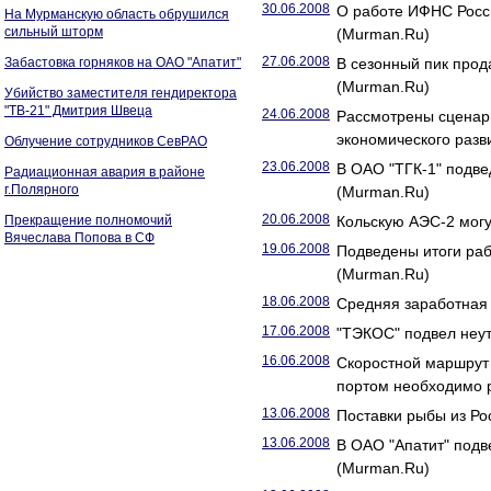
30.06.2008
О работе ИФНС Росси
На Мурманскую область обрушился
сильный шторм
(Murman.Ru)
27.06.2008
Забастовка горняков на ОАО "Апатит"
В сезонный пик прод
(Murman.Ru)
Убийство заместителя гендиректора
"ТВ-21" Дмитрия Швеца
24.06.2008
Рассмотрены сценар
экономического разв
Облучение сотрудников СевРАО
23.06.2008
В ОАО "ТГК-1" подве
Радиационная авария в районе
г.Полярного
(Murman.Ru)
20.06.2008
Прекращение полномочий
Кольскую АЭС-2 могу
Вячеслава Попова в СФ
19.06.2008
Подведены итоги раб
(Murman.Ru)
18.06.2008
Средняя заработная 
17.06.2008
"ТЭКОС" подвел неу
16.06.2008
Скоростной маршрут
портом необходимо 
13.06.2008
Поставки рыбы из Ро
13.06.2008
В ОАО "Апатит" подв
(Murman.Ru)