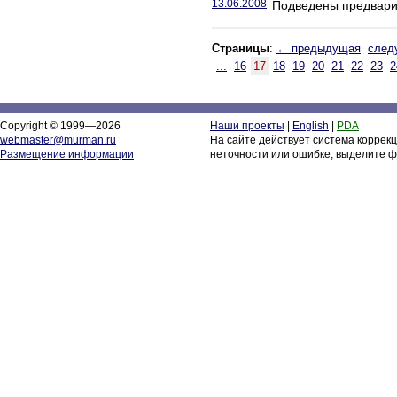
13.06.2008
Подведены предвари
Страницы
:
← предыдущая
след
...
16
17
18
19
20
21
22
23
2
Copyright © 1999—2026
Наши проекты
|
English
|
PDA
webmaster@murman.ru
На сайте действует система коррек
Размещение информации
неточности или ошибке, выделите ф