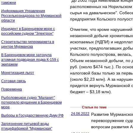
"До 2002 года никелевый конце
таможни
расположенных на Норильском 
Информация Управления
сырья на давальческое". Собес
Россельхознадзора по Мурманской
предприятия Кольского полуост
области
Инцидент в Баренцевом море с
Отметим, что кроме нарушений
российским судном "Электрон"
незаконной добыче хромитовых 
ископаемых (НДПИ) и недоплат
Строительство гипермаркета в
центре Мурманска
участках, предполагавших добы
Кольского полуострова, велась
В Баренцевом море затонула
атомная подводная лодка К-159 с
Объем незаконной добычи, по д
экипажем
руб. (около $474 тыс.). По ос
Монетизация льгот
налоговой базы только за первы
(около $2,23 млн). А за наруш
Сотовая связь
придется вернуть Мурманской о
Повременка
бюджет – $3,18 млн).
Рыболовецкое судно "Малахит"
потерпело крушение в Баренцевом
море
Статьи по теме
24.06.2022
Развитие Мурманског
Выборы в Государственную Думу РФ
перевооружение суд
Загрязнение питьевой воды
вопросам развития А
птицефабрикой "Мурманская"