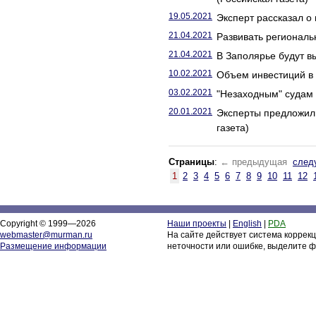
19.05.2021
Эксперт рассказал о 
21.04.2021
Развивать региональ
21.04.2021
В Заполярье будут в
10.02.2021
Объем инвестиций в 
03.02.2021
"Незаходным" судам 
20.01.2021
Эксперты предложил
газета)
Страницы
:
← предыдущая
след
1
2
3
4
5
6
7
8
9
10
11
12
Copyright © 1999—2026
Наши проекты
|
English
|
PDA
webmaster@murman.ru
На сайте действует система коррек
Размещение информации
неточности или ошибке, выделите ф