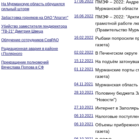
17.06.2022
ПМЭФ – 2022: Андре
На Мурманскую область обрушился
Мурманской области 
сильный шторм
16.06.2022
ПМЭФ – 2022: "Аркти
Забастовка горняков на ОАО "Апатит"
грамотной работе лю
Убийство заместителя гендиректора
(Правительство Мурм
"ТВ-21" Дмитрия Швеца
16.02.2022
Рыбаки попросили пр
Облучение сотрудников СевРАО
газета)
Радиационная авария в районе
02.02.2022
В Печенгском округе
г.Полярного
15.12.2021
На подъём затонувши
Прекращение полномочий
Вячеслава Попова в СФ
01.12.2021
Мурманские порты ст
газета)
04.11.2021
Мурманская область 
28.10.2021
Половину бюджета З
"Новости")
27.10.2021
Интернет в Заполярь
06.10.2021
Налоговые поступлен
06.10.2021
Объемы прибрежного
газета)