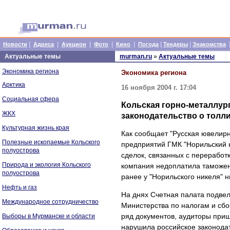
|
|
|
|
|
|
|
Новости
Адреса
Аукцион
Фото
Кино
Погода
Тендеры
Знакомства
Актуальные темы
murman.ru
»
Актуальные темы
Экономика региона
Экономика региона
Арктика
16 ноября 2004 г. 17:04
Социальная сфера
Кольская горно-металлур
ЖКХ
законодательство о толл
Культурная жизнь края
Как сообщает "Русская ювелирн
Полезные ископаемые Кольского
предприятий ГМК "Норильский 
полуострова
сделок, связанных с переработ
Природа и экология Кольского
компания недоплатила таможен
полуострова
ранее у "Норильского никеля" 
Нефть и газ
На днях Счетная палата подвел
Международное сотрудничество
Министерства по налогам и сбо
ряд документов, аудиторы приш
Выборы в Мурманске и области
нарушила российское законода