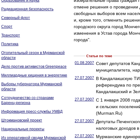
избирательные права граждан г
Образование и наука
отмене решения о проведении 
Радиационная безопасность
свободных выборов всем насел
Северный флот
и, кроме того, отменить решени
городского округа город Монче
Спорт
изменения в Устав города Монч
Транспорт
города".
Политика
Отопительный сезон в Мурманской
Статьи по теме
области
01.08.2007
Совет депутатов Кан
Дело против активистов Greenpeace
муниципалитета, на
Миллиардные хищения в энергетике
27.07.2007
В Кандалакшскую ТИК
Выборы губернатора Мурманской
референдума по прео
области
Кандалакшский и Зе
Сотрудничество со странами
27.07.2007
C 1 января 2008 год
Баренц-региона
и сельских поселени
Информация пресс-службы УМВД
(Murman.Ru)
Штокмановский проект
27.07.2007
Депутаты Печенгског
налоговых доходов в
Национальные проекты
27.07.2007
Мурманские единоро
Из оперативной сводки Мурманской