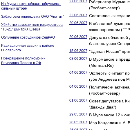
27.06.2007
Губернатор Мурманск
На Мурманскую область обрушился
(Росбалт-север)
сильный шторм
22.06.2007
Состоялось заседан
Забастовка горняков на ОАО "Апатит"
20.06.2007
В областной думе ра
Убийство заместителя гендиректора
"ТВ-21" Дмитрия Швеца
законопроектам (ГТР
20.06.2007
Депутаты областной 
Облучение сотрудников СевРАО
благополучию Север
Радиационная авария в районе
г.Полярного
15.06.2007
"Единая Россия" пр
Прекращение полномочий
08.06.2007
В Мурманске в предд
Вячеслава Попова в СФ
(Murman.Ru)
04.06.2007
Эксперты считают пр
губе Андреева под 
04.06.2007
Политически активна
(Росбалт-север)
01.06.2007
Совет депутатов г. К
"Дважды Два")
29.05.2007
В Мурманске 12 июн
28.05.2007
Мэр Кандалакши А. В