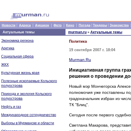
|
|
|
|
|
|
|
Новости
Адреса
Аукцион
Фото
Кино
Погода
Тендеры
Знакомства
Актуальные темы
murman.ru
»
Актуальные темы
Экономика региона
Политика
Арктика
19 сентября 2007 г. 18:04
Социальная сфера
Murman.Ru
ЖКХ
Инициативная группа граж
Культурная жизнь края
решения о проведении д
Полезные ископаемые Кольского
полуострова
Новый мэр Мончегорска Алексей
полномочия уже поставлены по
Природа и экология Кольского
градоначальник избран из числ
полуострова
ТК "Блиц".
Нефть и газ
Сегодня после первого судебн
Международное сотрудничество
Выборы в Мурманске и области
Светлана Макарова, представит