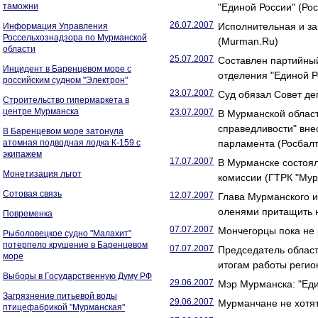
таможни
"Единой России" (Ро
26.07.2007
Исполнительная и за
Информация Управления
Россельхознадзора по Мурманской
(Murman.Ru)
области
25.07.2007
Составлен партийный
Инцидент в Баренцевом море с
отделения "Единой Р
российским судном "Электрон"
23.07.2007
Суд обязал Совет де
Строительство гипермаркета в
центре Мурманска
23.07.2007
В Мурманской област
справедливости" вне
В Баренцевом море затонула
атомная подводная лодка К-159 с
парламента (Росбалт
экипажем
17.07.2007
В Мурманске состоял
Монетизация льгот
комиссии (ГТРК "Мур
Сотовая связь
12.07.2007
Глава Мурманского и
оленями притащить на
Повременка
07.07.2007
Мончегорцы пока не 
Рыболовецкое судно "Малахит"
потерпело крушение в Баренцевом
07.07.2007
Председатель облас
море
итогам работы регио
Выборы в Государственную Думу РФ
29.06.2007
Мэр Мурманска: "Еди
Загрязнение питьевой воды
29.06.2007
Мурманчане не хотят
птицефабрикой "Мурманская"