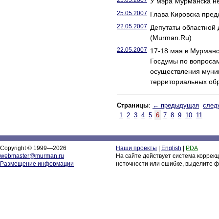
25.05.2007
У мэра Мурманска не
25.05.2007
Глава Кировска пред
22.05.2007
Депутаты областной 
(Murman.Ru)
22.05.2007
17-18 мая в Мурманс
Госдумы по вопроса
осуществления муни
территориальных об
Страницы
:
← предыдущая
след
1
2
3
4
5
6
7
8
9
10
11
Copyright © 1999—2026
Наши проекты
|
English
|
PDA
webmaster@murman.ru
На сайте действует система коррек
Размещение информации
неточности или ошибке, выделите ф