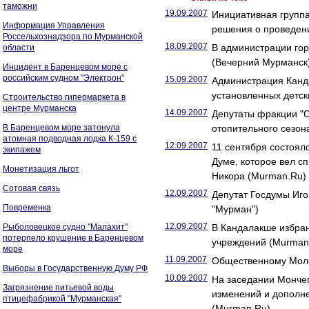
таможни
19.09.2007
Инициативная группа
Информация Управления
решения о проведен
Россельхознадзора по Мурманской
18.09.2007
В администрации го
области
(Вечерний Мурманск
Инцидент в Баренцевом море с
российским судном "Электрон"
15.09.2007
Администрация Канда
установленных детс
Строительство гипермаркета в
центре Мурманска
14.09.2007
Депутаты фракции "С
В Баренцевом море затонула
отопительного сезон
атомная подводная лодка К-159 с
12.09.2007
11 сентября состоял
экипажем
Думе, которое вел с
Монетизация льгот
Никора (Murman.Ru)
Сотовая связь
12.09.2007
Депутат Госдумы Иг
Повременка
"Мурман")
12.09.2007
Рыболовецкое судно "Малахит"
В Кандалакше избран
потерпело крушение в Баренцевом
учреждений (Murman
море
11.09.2007
Общественному Моло
Выборы в Государственную Думу РФ
10.09.2007
На заседании Мончег
Загрязнение питьевой воды
изменений и дополне
птицефабрикой "Мурманская"
(Murman.Ru)