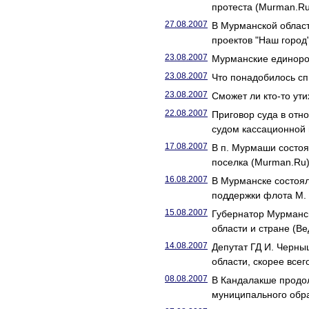
протеста (Murman.Ru
27.08.2007
В Мурманской област
проектов "Наш город
23.08.2007
Мурманские единоро
23.08.2007
Что понадобилось сп
23.08.2007
Сможет ли кто-то ут
22.08.2007
Приговор суда в отн
судом кассационной 
17.08.2007
В п. Мурмаши состоя
поселка (Murman.Ru
16.08.2007
В Мурманске состоя
поддержки флота М.
15.08.2007
Губернатор Мурманск
области и стране (В
14.08.2007
Депутат ГД И. Черны
области, скорее все
08.08.2007
В Кандалакше продол
муниципального обр