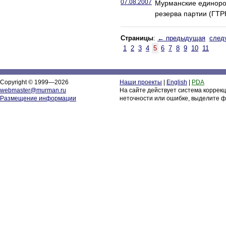
07.08.2007
Мурманские единорос
резерва партии (ГТР
Страницы
:
← предыдущая
след
1
2
3
4
5
6
7
8
9
10
11
Copyright © 1999—2026
Наши проекты
|
English
|
PDA
webmaster@murman.ru
На сайте действует система коррек
Размещение информации
неточности или ошибке, выделите ф