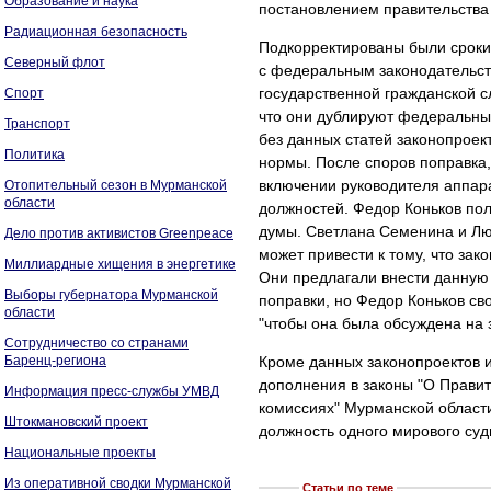
Образование и наука
постановлением правительства
Радиационная безопасность
Подкорректированы были сроки 
Северный флот
с федеральным законодательств
государственной гражданской с
Спорт
что они дублируют федеральный
Транспорт
без данных статей законопрое
Политика
нормы. После споров поправка,
включении руководителя аппар
Отопительный сезон в Мурманской
области
должностей. Федор Коньков пол
думы. Светлана Семенина и Лю
Дело против активистов Greenpeace
может привести к тому, что зак
Миллиардные хищения в энергетике
Они предлагали внести данную 
Выборы губернатора Мурманской
поправки, но Федор Коньков св
области
"чтобы она была обсуждена на 
Сотрудничество со странами
Баренц-региона
Кроме данных законопроектов 
дополнения в законы "О Правит
Информация пресс-службы УМВД
комиссиях" Мурманской области
Штокмановский проект
должность одного мирового суд
Национальные проекты
Из оперативной сводки Мурманской
Статьи по теме