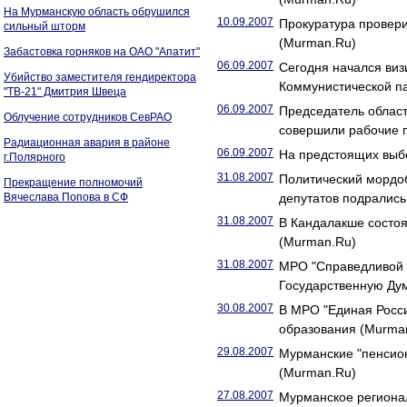
На Мурманскую область обрушился
10.09.2007
Прокуратура провер
сильный шторм
(Murman.Ru)
Забастовка горняков на ОАО "Апатит"
06.09.2007
Сегодня начался виз
Убийство заместителя гендиректора
Коммунистической п
"ТВ-21" Дмитрия Швеца
06.09.2007
Председатель област
Облучение сотрудников СевРАО
совершили рабочие 
Радиационная авария в районе
06.09.2007
На предстоящих выб
г.Полярного
31.08.2007
Политический мордоб
Прекращение полномочий
Вячеслава Попова в СФ
депутатов подрались
31.08.2007
В Кандалакше состо
(Murman.Ru)
31.08.2007
МРО "Справедливой Р
Государственную Ду
30.08.2007
В МРО "Единая Росси
образования (Murma
29.08.2007
Мурманские "пенсион
(Murman.Ru)
27.08.2007
Мурманское региона