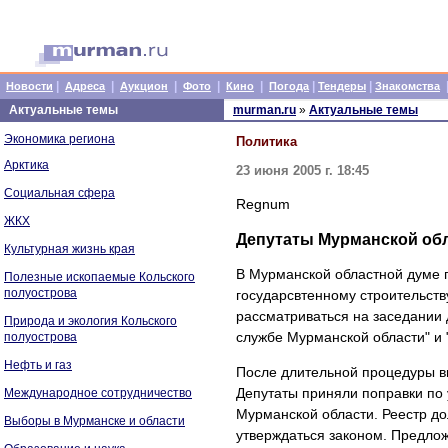
|
|
|
|
|
|
|
Новости
Адреса
Аукцион
Фото
Кино
Погода
Тендеры
Знакомства
Актуальные темы
murman.ru
»
Актуальные темы
Экономика региона
Политика
Арктика
23 июня 2005 г. 18:45
Социальная сфера
Regnum
ЖКХ
Депутаты Мурманской обл
Культурная жизнь края
В Мурманской областной думе п
Полезные ископаемые Кольского
полуострова
государсвтенному строительств
рассматриваться на заседании 
Природа и экология Кольского
службе Мурманской области" и 
полуострова
Нефть и газ
После длительной процедуры в
Депутаты приняли поправки по
Международное сотрудничество
Мурманской области. Реестр д
Выборы в Мурманске и области
утверждаться законом. Предлож