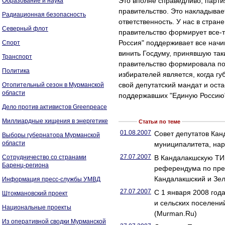
Это вполне справедливо, парти
Образование и наука
правительство. Это накладывае
Радиационная безопасность
ответственность. У нас в стран
Северный флот
правительство формирует все-т
Россия" поддерживает все начин
Спорт
винить Госдуму, принявшую так
Транспорт
правительство формировала по
Политика
избирателей является, когда гу
свой депутатский мандат и оста
Отопительный сезон в Мурманской
области
поддержавших "Единую Россию" 
Дело против активистов Greenpeace
Миллиардные хищения в энергетике
Статьи по теме
01.08.2007
Совет депутатов Кан
Выборы губернатора Мурманской
области
муниципалитета, на
27.07.2007
Сотрудничество со странами
В Кандалакшскую ТИК
Баренц-региона
референдума по прео
Кандалакшский и Зе
Информация пресс-службы УМВД
27.07.2007
C 1 января 2008 год
Штокмановский проект
и сельских поселени
Национальные проекты
(Murman.Ru)
Из оперативной сводки Мурманской