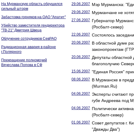
На Мурманскую область обрушился
29.06.2007
Мэр Мурманска: "Еди
сильный шторм
29.06.2007
Мурманчане не хотят
Забастовка горняков на ОАО "Апатит"
27.06.2007
Губернатор Мурманск
Убийство заместителя гендиректора
(Росбалт-север)
"ТВ-21" Дмитрия Швеца
22.06.2007
Состоялось заседан
Облучение сотрудников СевРАО
20.06.2007
В областной думе ра
Радиационная авария в районе
законопроектам (ГТР
г.Полярного
20.06.2007
Депутаты областной 
Прекращение полномочий
благополучию Север
Вячеслава Попова в СФ
15.06.2007
"Единая Россия" пр
08.06.2007
В Мурманске в предд
(Murman.Ru)
04.06.2007
Эксперты считают пр
губе Андреева под 
04.06.2007
Политически активна
(Росбалт-север)
01.06.2007
Совет депутатов г. К
"Дважды Два")