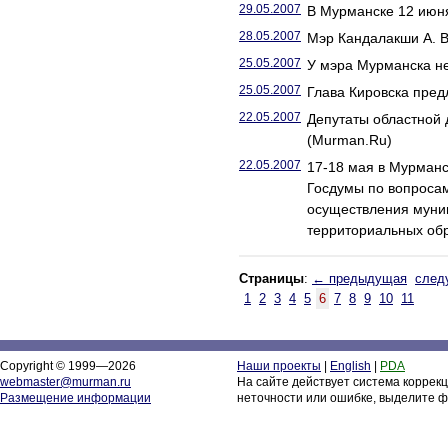
29.05.2007
В Мурманске 12 июн
28.05.2007
Мэр Кандалакши А. В
25.05.2007
У мэра Мурманска не
25.05.2007
Глава Кировска пред
22.05.2007
Депутаты областной 
(Murman.Ru)
22.05.2007
17-18 мая в Мурманс
Госдумы по вопроса
осуществления муни
территориальных об
Страницы
:
← предыдущая
след
1
2
3
4
5
6
7
8
9
10
11
Copyright © 1999—2026
Наши проекты
|
English
|
PDA
webmaster@murman.ru
На сайте действует система коррек
Размещение информации
неточности или ошибке, выделите ф