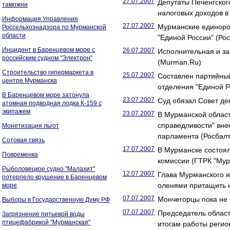
27.07.2007
Депутаты Печенгског
таможни
налоговых доходов в
Информация Управления
27.07.2007
Мурманские единоро
Россельхознадзора по Мурманской
области
"Единой России" (Ро
Инцидент в Баренцевом море с
26.07.2007
Исполнительная и за
российским судном "Электрон"
(Murman.Ru)
Строительство гипермаркета в
25.07.2007
Составлен партийный
центре Мурманска
отделения "Единой Р
В Баренцевом море затонула
23.07.2007
Суд обязал Совет де
атомная подводная лодка К-159 с
экипажем
23.07.2007
В Мурманской област
справедливости" вне
Монетизация льгот
парламента (Росбалт
Сотовая связь
17.07.2007
В Мурманске состоял
Повременка
комиссии (ГТРК "Мур
Рыболовецкое судно "Малахит"
12.07.2007
Глава Мурманского и
потерпело крушение в Баренцевом
оленями притащить на
море
07.07.2007
Мончегорцы пока не 
Выборы в Государственную Думу РФ
07.07.2007
Председатель облас
Загрязнение питьевой воды
птицефабрикой "Мурманская"
итогам работы регио