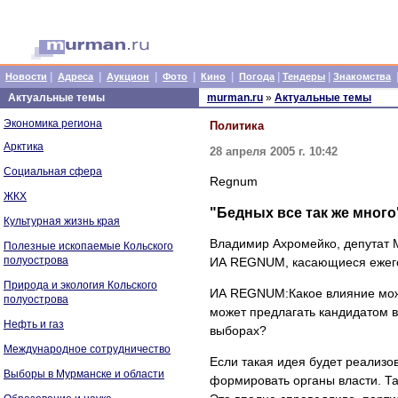
|
|
|
|
|
|
|
Новости
Адреса
Аукцион
Фото
Кино
Погода
Тендеры
Знакомства
Актуальные темы
murman.ru
»
Актуальные темы
Экономика региона
Политика
Арктика
28 апреля 2005 г. 10:42
Социальная сфера
Regnum
ЖКХ
"Бедных все так же мног
Культурная жизнь края
Владимир Ахромейко, депутат 
Полезные ископаемые Кольского
полуострова
ИА REGNUM, касающиеся ежего
Природа и экология Кольского
ИА REGNUM:Какое влияние може
полуострова
может предлагать кандидатом 
Нефть и газ
выборах?
Международное сотрудничество
Если такая идея будет реализо
Выборы в Мурманске и области
формировать органы власти. Так