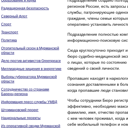
Подразделение создано полгода 
Образование и наука
регионов России, есть запросы
Радиационная безопасность
службы, патронирующие одиноки
Северный флот
граждане, члены семьи которых
оперативно установить личност
Спорт
Транспорт
Подразделение полностью комп
информационно-поисковую сис
Политика
Отопительный сезон в Мурманской
Сюда круглосуточно приходит 
области
бюро судебно-медицинской экс
Дело против активистов Greenpeace
о лицах, которые по состоянию
сведений о своей личности.
Миллиардные хищения в энергетике
Выборы губернатора Мурманской
Пропавших находят в наркологи
области
сознания доставленными в боль
Сотрудничество со странами
когда пропавшие люди станови
Баренц-региона
Чтобы сотрудники Бюро регистр
Информация пресс-службы УМВД
эффективно, необходимо макси
Штокмановский проект
фамилию, имя, отчество пропав
Национальные проекты
с кем человек проживал, когда и
себе мобильный телефон и ном
Из оперативной сводки Мурманской