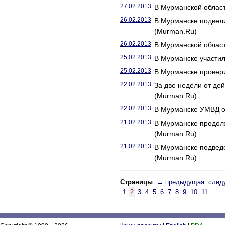
27.02.2013
В Мурманской област
26.02.2013
В Мурманске подвели
(Murman.Ru)
26.02.2013
В Мурманской облас
25.02.2013
В Мурманске участи
25.02.2013
В Мурманске провер
22.02.2013
За две недели от де
(Murman.Ru)
22.02.2013
В Мурманске УМВД о
21.02.2013
В Мурманске продолж
(Murman.Ru)
21.02.2013
В Мурманске подведе
(Murman.Ru)
Страницы
:
← предыдущая
след
1
2
3
4
5
6
7
8
9
10
11