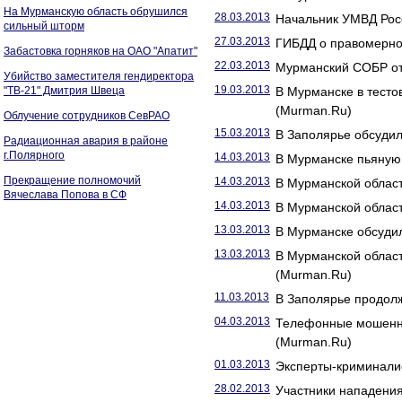
На Мурманскую область обрушился
28.03.2013
Начальник УМВД Рос
сильный шторм
27.03.2013
ГИБДД о правомерно
Забастовка горняков на ОАО "Апатит"
22.03.2013
Мурманский СОБР от
Убийство заместителя гендиректора
19.03.2013
"ТВ-21" Дмитрия Швеца
В Мурманске в тесто
(Murman.Ru)
Облучение сотрудников СевРАО
15.03.2013
В Заполярье обсуди
Радиационная авария в районе
г.Полярного
14.03.2013
В Мурманске пьяную 
Прекращение полномочий
14.03.2013
В Мурманской област
Вячеслава Попова в СФ
14.03.2013
В Мурманской облас
13.03.2013
В Мурманске обсудил
13.03.2013
В Мурманской област
(Murman.Ru)
11.03.2013
В Заполярье продол
04.03.2013
Телефонные мошенни
(Murman.Ru)
01.03.2013
Эксперты-криминалис
28.02.2013
Участники нападения