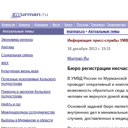
|
|
|
|
|
|
|
Новости
Адреса
Аукцион
Фото
Кино
Погода
Тендеры
Знакомства
Актуальные темы
murman.ru
»
Актуальные темы
Экономика региона
Информация пресс-службы УМ
Арктика
18 декабря 2013 г. 15:31
Социальная сфера
Murman.Ru
ЖКХ
Бюро регистрации несчас
Культурная жизнь края
В УМВД России по Мурманской о
Полезные ископаемые Кольского
полуострова
проводит оперативный и компл
возможность обратиться сюда 
Природа и экология Кольского
человек не вернулся домой вовр
полуострова
Нефть и газ
Основной задачей бюро являетс
внутренних дел в минимальные
Международное сотрудничество
случаев, доставленных в медиц
Выборы в Мурманске и области