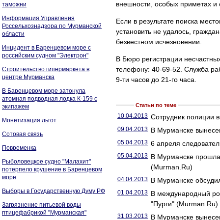
внешности, особых приметах и
таможни
Информация Управления
Если в результате поиска мест
Россельхознадзора по Мурманской
установить не удалось, гражда
области
безвестном исчезновении.
Инцидент в Баренцевом море с
российским судном "Электрон"
В Бюро регистрации несчастны
телефону: 40-69-52. Служба ра
Строительство гипермаркета в
центре Мурманска
9-ти часов до 21-го часа.
В Баренцевом море затонула
атомная подводная лодка К-159 с
Статьи по теме
экипажем
10.04.2013
Сотрудник полиции в
Монетизация льгот
09.04.2013
В Мурманске вынесе
Сотовая связь
05.04.2013
6 апреля следовате
Повременка
05.04.2013
В Мурманске прошла
Рыболовецкое судно "Малахит"
(Murman.Ru)
потерпело крушение в Баренцевом
море
04.04.2013
В Мурманске обсудил
Выборы в Государственную Думу РФ
01.04.2013
В международный ро
"Пурги" (Murman.Ru)
Загрязнение питьевой воды
птицефабрикой "Мурманская"
31.03.2013
В Мурманске вынесен