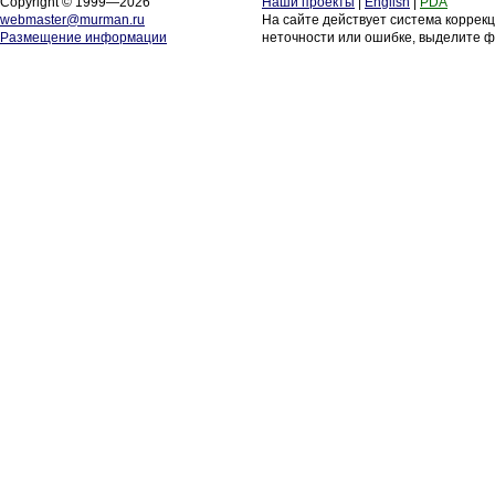
Copyright © 1999—2026
Наши проекты
|
English
|
PDA
webmaster@murman.ru
На сайте действует система коррек
Размещение информации
неточности или ошибке, выделите ф