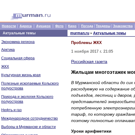
|
|
|
|
|
|
|
Новости
Адреса
Аукцион
Фото
Кино
Погода
Тендеры
Знакомства
Актуальные темы
murman.ru
»
Актуальные темы
Экономика региона
Проблемы ЖКХ
Арктика
1 ноября 2017 г. 21:05
Социальная сфера
Российская газета
ЖКХ
Жильцам многоэтажек мог
Культурная жизнь края
В Мурманской области до сих
Полезные ископаемые Кольского
полуострова
расходуемую на содержание 
подъездов, лестниц и дворов,
Природа и экология Кольского
представителей энергосбытов
полуострова
потребленную электроэнерги
Нефть и газ
тариф, по которому граждане
Международное сотрудничество
поэтому полностью оплачиват
Выборы в Мурманске и области
Уроки арифметики