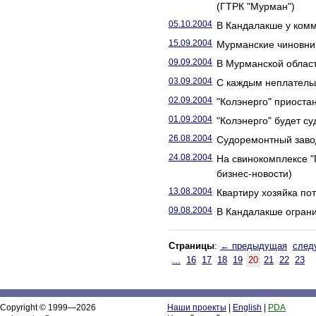
(ГТРК "Мурман")
05.10.2004
В Кандалакше у ком
15.09.2004
Мурманские чиновник
09.09.2004
В Мурманской облас
03.09.2004
С каждым неплатель
02.09.2004
"Колэнерго" приоста
01.09.2004
"Колэнерго" будет с
26.08.2004
Судоремонтный завод
24.08.2004
На свинокомплексе "
бизнес-новости)
13.08.2004
Квартиру хозяйка по
09.08.2004
В Кандалакше ограни
Страницы
:
← предыдущая
след
...
16
17
18
19
20
21
22
23
Copyright © 1999—2026
Наши проекты
|
English
|
PDA