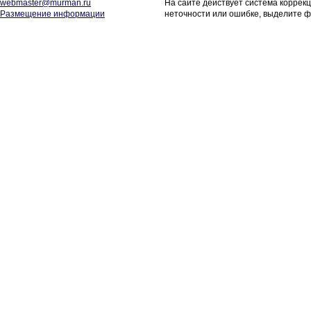
webmaster@murman.ru
На сайте действует система коррек
Размещение информации
неточности или ошибке, выделите ф