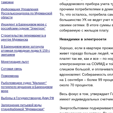
таможни
общедомового прибора учета ту
прочими потребителями в доме,
Информация Управления
Россельхознадзора по Мурманской
То, что осталось, потребила с
области
большинство УК не ведет учет
Инцидент в Баренцевом море с
своими сетями. В итоге суммы 
российским судном "Электрон"
собираемую с жильцов плату.
Строительство гипермаркета в
Невидимки в электросети
центре Мурманска
В Баренцевом море затонула
Хорошо, если в квартире прожи
атомная подводная лодка К-159 с
живет гораздо больше людей, ч
экипажем
платят так же, как и все – по 
Монетизация льгот
электроэнергии на СОИМД и той
Сотовая связь
слишком большой, и оплачивать
вдохновляет. Собираемость опл
Повременка
на 1 сентября – более 99 проц
Рыболовецкое судно "Малахит"
около 70 процентов.
потерпело крушение в Баренцевом
море
Весь фокус в том, утверждает Г
Выборы в Государственную Думу РФ
имеют индивидуальных счетчик
Загрязнение питьевой воды
Энергосбытовики подчеркивают
птицефабрикой "Мурманская"