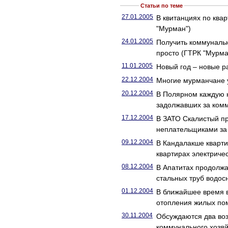
Статьи по теме
27.01.2005
В квитанциях по квар
"Мурман")
24.01.2005
Получить коммунальн
просто (ГТРК "Мурма
11.01.2005
Новый год – новые 
22.12.2004
Многие мурманчане у
20.12.2004
В Полярном каждую н
задолжавших за комм
17.12.2004
В ЗАТО Скалистый п
неплательщиками за 
09.12.2004
В Кандалакше кварт
квартирах электриче
08.12.2004
В Апатитах продолжа
стальных труб водос
01.12.2004
В ближайшее время в
отопления жилых по
30.11.2004
Обсуждаются два во
коммунального хозяй