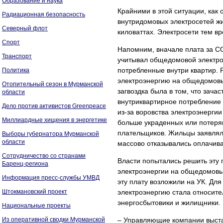
Образование и наука
Крайними в этой ситуации, как
Радиационная безопасность
внутридомовых электросетей ж
Северный флот
киловаттах. Электросети тем в
Спорт
Напомним, вначале плата за С
Транспорт
учитывал общедомовой электрос
потребленные внутри квартир.
Политика
электроэнергию на общедомовы
Отопительный сезон в Мурманской
загвоздка была в том, что зач
области
внутриквартирное потребление 
Дело против активистов Greenpeace
из-за воровства электроэнерги
Миллиардные хищения в энергетике
больше украденных или потеря
плательщиков. Жильцы заявляли
Выборы губернатора Мурманской
области
массово отказывались оплачив
Сотрудничество со странами
Власти попытались решить эту 
Баренц-региона
электроэнергии на общедомовы
Информация пресс-службы УМВД
эту плату возложили на УК. Д
Штокмановский проект
электроэнергию стала относите
энергосбытовики и жилищники.
Национальные проекты
Из оперативной сводки Мурманской
– Управляющие компании выста