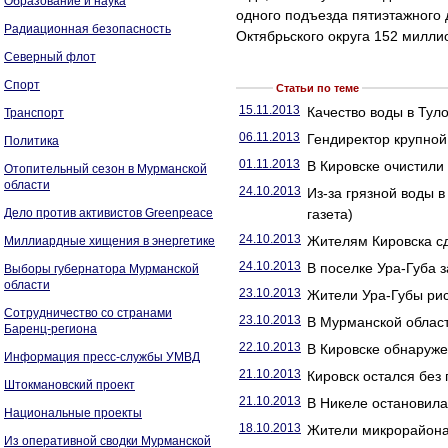
Образование и наука
одного подъезда пятиэтажного 
Радиационная безопасность
Октябрьского округа 152 милли
Северный флот
Спорт
Статьи по теме
15.11.2013
Качество воды в Тул
Транспорт
06.11.2013
Гендиректор крупной
Политика
01.11.2013
В Кировске очистили 
Отопительный сезон в Мурманской
области
24.10.2013
Из-за грязной воды 
Дело против активистов Greenpeace
газета)
24.10.2013
Жителям Кировска сд
Миллиардные хищения в энергетике
24.10.2013
В поселке Ура-Губа 
Выборы губернатора Мурманской
области
23.10.2013
Жители Ура-Губы рис
Сотрудничество со странами
23.10.2013
В Мурманской област
Баренц-региона
22.10.2013
В Кировске обнаруже
Информация пресс-службы УМВД
21.10.2013
Кировск остался без
Штокмановский проект
21.10.2013
В Никеле остановила
Национальные проекты
18.10.2013
Жители микрорайона 
Из оперативной сводки Мурманской