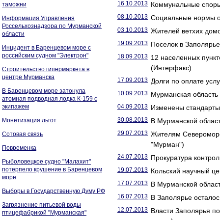
16.10.2013
Коммунальные споры
таможни
08.10.2013
Социальные нормы оп
Информация Управления
Россельхознадзора по Мурманской
03.10.2013
Жителей ветхих домо
области
19.09.2013
Поселок в Заполярье
Инцидент в Баренцевом море с
российским судном "Электрон"
18.09.2013
12 населенных пункт
(Интерфакс)
Строительство гипермаркета в
центре Мурманска
17.09.2013
Долги по оплате усл
В Баренцевом море затонула
10.09.2013
Мурманская область 
атомная подводная лодка К-159 с
экипажем
04.09.2013
Изменены стандарты
30.08.2013
Монетизация льгот
В Мурманской области
29.07.2013
Жителям Североморс
Сотовая связь
"Мурман")
Повременка
24.07.2013
Прокуратура контрол
Рыболовецкое судно "Малахит"
потерпело крушение в Баренцевом
19.07.2013
Кольский научный це
море
17.07.2013
В Мурманской област
Выборы в Государственную Думу РФ
16.07.2013
В Заполярье осталось
Загрязнение питьевой воды
12.07.2013
Власти Заполярья по
птицефабрикой "Мурманская"