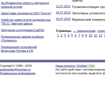
газета)
На Мурманскую область обрушился
11.07.2013
Госжилинспекция пр
сильный шторм
04.07.2013
Заполярье уложилось
Забастовка горняков на ОАО "Апатит"
03.07.2013
Мурманский коммунал
Убийство заместителя гендиректора
"ТВ-21" Дмитрия Швеца
Облучение сотрудников СевРАО
Страницы
:
← предыдущая
след
1
2
3
4
5
6
7
8
9
10
11
12
Радиационная авария в районе
г.Полярного
Прекращение полномочий
Вячеслава Попова в СФ
Copyright © 1999—2026
Наши проекты
|
English
|
PDA
webmaster@murman.ru
На сайте действует система коррек
Размещение информации
неточности или ошибке, выделите ф