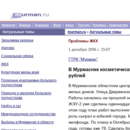
|
|
|
|
|
|
|
Новости
Адреса
Аукцион
Фото
Кино
Погода
Тендеры
Знакомства
Актуальные темы
murman.ru
»
Актуальные темы
Экономика региона
Проблемы ЖКХ
Арктика
1 декабря 2006 г. 15:07
Социальная сфера
ГТРК "Мурман"
ЖКХ
В Мурмаснке косметически
Культурная жизнь края
рублей
Полезные ископаемые Кольского
полуострова
В Мурманском областном центр
жилых домов. Улица Дзержинско
Природа и экология Кольского
Работы начались на прошлой не
полуострова
ЖЭУ-2 уже сделаны одиннадцать
Нефть и газ
этом году план работ выполня
Международное сотрудничество
роль сыграл и юбилей города. 
жилфонда. По плану в Октябрьс
Выборы в Мурманске и области
года, готовы уже 78. Сделать 