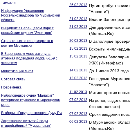
таможни
25.02.2013
Путин требует снизи
Информация Управления
"Новости")
Россельхознадзора по Мурманской
21.02.2013
Власти Заполярья пр
области
21.02.2013
Для деревянных и а
Инцидент в Баренцевом море с
российским судном "Электрон"
(Murman.Ru)
20.02.2013
Строительство гипермаркета в
В Заполярье проверя
центре Мурманска
15.02.2013
Вскрыты миллиардные
В Баренцевом море затонула
15.02.2013
Депутаты Заполярья 
атомная подводная лодка К-159 с
ЖКХ (Интерфакс)
экипажем
14.02.2013
До 1 июля 2013 года
Монетизация льгот
12.02.2013
Газ в дома Мурманск
Сотовая связь
"Новости")
Повременка
11.02.2013
Митинг против новых
Рыболовецкое судно "Малахит"
07.02.2013
потерпело крушение в Баренцевом
Из денег, выделенны
море
бизнес-новости)
Выборы в Государственную Думу РФ
07.02.2013
Сроки введения новы
Загрязнение питьевой воды
06.02.2013
В Мурманской облас
птицефабрикой "Мурманская"
(Murman.Ru)