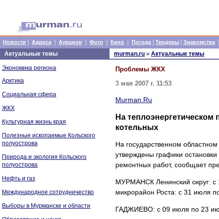
|
|
|
|
|
|
|
Новости
Адреса
Аукцион
Фото
Кино
Погода
Тендеры
Знакомства
Актуальные темы
murman.ru
»
Актуальные темы
Экономика региона
Проблемы ЖКХ
Арктика
3 мая 2007 г. 11:53
Социальная сфера
Murman.Ru
ЖКХ
На теплоэнергетическом 
Культурная жизнь края
котельных
Полезные ископаемые Кольского
полуострова
На государственном областном
утверждены графики остановки
Природа и экология Кольского
ремонтных работ, сообщает пр
полуострова
Нефть и газ
МУРМАНСК Ленинский округ: с 1
микрорайон Роста: с 31 июля по
Международное сотрудничество
Выборы в Мурманске и области
ГАДЖИЕВО: с 09 июля по 23 и