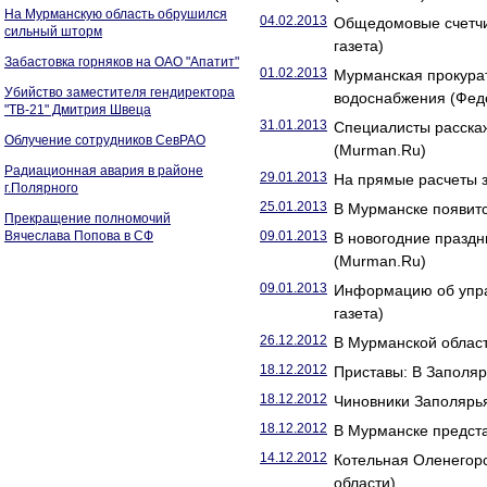
На Мурманскую область обрушился
04.02.2013
Общедомовые счетчик
сильный шторм
газета)
Забастовка горняков на ОАО "Апатит"
01.02.2013
Мурманская прокурат
Убийство заместителя гендиректора
водоснабжения (Фед
"ТВ-21" Дмитрия Швеца
31.01.2013
Специалисты расска
Облучение сотрудников СевРАО
(Murman.Ru)
Радиационная авария в районе
29.01.2013
На прямые расчеты 
г.Полярного
25.01.2013
В Мурманске появитс
Прекращение полномочий
Вячеслава Попова в СФ
09.01.2013
В новогодние праздн
(Murman.Ru)
09.01.2013
Информацию об упра
газета)
26.12.2012
В Мурманской област
18.12.2012
Приставы: В Заполяр
18.12.2012
Чиновники Заполярья
18.12.2012
В Мурманске предста
14.12.2012
Котельная Оленегор
области)