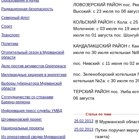
Образование и наука
ЛОВОЗЕРСКИЙ РАЙОН пос. Ревда:
Радиационная безопасность
Высокий: с 23 июля по 08 авгус
Северный флот
КОЛЬСКИЙ РАЙОН г. Кола: с 25 
Спорт
Молочное: с 03 июля по 19 июля
июля по 01 августа пос. Шонгуй
Транспорт
Политика
КАНДАЛАКШСКИЙ РАЙОН г. Канда
июля по 30 июля котельная №8/
Отопительный сезон в Мурманской
области
пос. Нивский: с 11 июня по 02 
Дело против активистов Greenpeace
пос. Зеленоборский котельная 
Миллиардные хищения в энергетике
котельная №2а: с 30 июля по 20
Выборы губернатора Мурманской
области
ТЕРСКИЙ РАЙОН пос. Умба коте
Сотрудничество со странами
06 августа
Баренц-региона
Информация пресс-службы УМВД
Статьи по теме
Штокмановский проект
26.02.2013
В Мурманской облас
Национальные проекты
25.02.2013
Путин поручил верну
газета)
Из оперативной сводки Мурманской