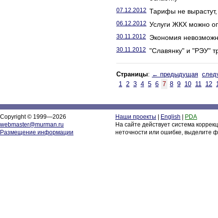
07.12.2012
Тарифы не вырастут, 
06.12.2012
Услуги ЖКХ можно опл
30.11.2012
Экономия невозможн
30.11.2012
"Славянку" и "РЭУ" 
Страницы
:
← предыдущая
след
1
2
3
4
5
6
7
8
9
10
11
12
Copyright © 1999—2026
Наши проекты
|
English
|
PDA
webmaster@murman.ru
На сайте действует система коррек
Размещение информации
неточности или ошибке, выделите ф