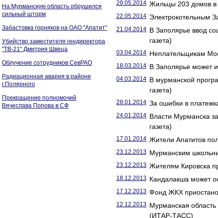
29.05.2014
Жильцы 203 домов в 
На Мурманскую область обрушился
сильный шторм
22.05.2014
Электрокотельным За
Забастовка горняков на ОАО "Апатит"
21.04.2014
В Заполярье ввод со
газета)
Убийство заместителя гендиректора
"ТВ-21" Дмитрия Швеца
03.04.2014
Неплательщикам Монч
Облучение сотрудников СевРАО
18.03.2014
В Заполярье может и
Радиационная авария в районе
04.03.2014
В мурманской прогр
г.Полярного
газета)
Прекращение полномочий
28.01.2014
За ошибки в платежк
Вячеслава Попова в СФ
24.01.2014
Власти Мурманска з
газета)
17.01.2014
Жители Апатитов пол
23.12.2013
Мурманским школьни
23.12.2013
Жителям Кировска пр
18.12.2013
Кандалакша может ос
17.12.2013
Фонд ЖКХ приостано
12.12.2013
Мурманская область
(ИТАР-ТАСС)