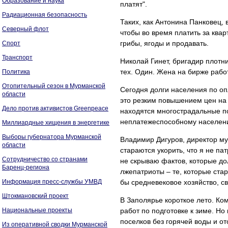
Образование и наука
платят".
Радиационная безопасность
Таких, как Антонина Панковец, 
Северный флот
чтобы во время платить за ква
грибы, ягоды и продавать.
Спорт
Транспорт
Николай Гинет, бригадир плотни
тех. Один. Жена на бирже работа
Политика
Отопительный сезон в Мурманской
Сегодня долги населения по о
области
это резким повышением цен на 
Дело против активистов Greenpeace
находятся многострадальные п
неплатежеспособному населени
Миллиардные хищения в энергетике
Выборы губернатора Мурманской
Владимир Дигуров, директор м
области
стараются укорить, что я не па
Сотрудничество со странами
не скрываю фактов, которые до
Баренц-региона
лжепатриоты – те, которые стар
Информация пресс-службы УМВД
бы средневековое хозяйство, с
Штокмановский проект
В Заполярье короткое лето. К
Национальные проекты
работ по подготовке к зиме. Но
поселков без горячей воды и о
Из оперативной сводки Мурманской