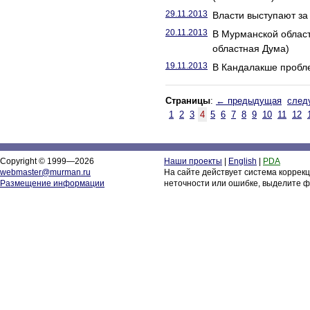
29.11.2013
Власти выступают за
20.11.2013
В Мурманской област
областная Дума)
19.11.2013
В Кандалакше пробл
Страницы
:
← предыдущая
след
1
2
3
4
5
6
7
8
9
10
11
12
Copyright © 1999—2026
Наши проекты
|
English
|
PDA
webmaster@murman.ru
На сайте действует система коррек
Размещение информации
неточности или ошибке, выделите ф