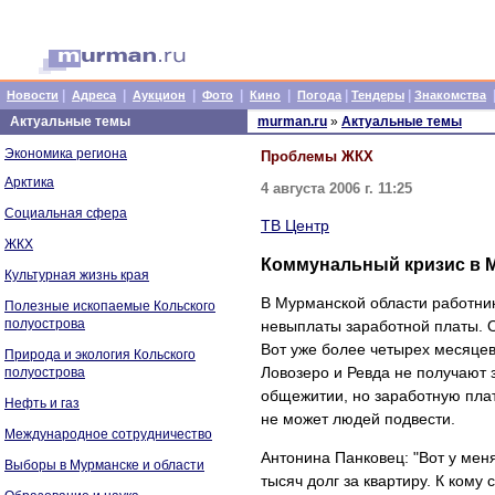
|
|
|
|
|
|
|
Новости
Адреса
Аукцион
Фото
Кино
Погода
Тендеры
Знакомства
Актуальные темы
murman.ru
»
Актуальные темы
Экономика региона
Проблемы ЖКХ
Арктика
4 августа 2006 г. 11:25
Социальная сфера
ТВ Центр
ЖКХ
Коммунальный кризис в 
Культурная жизнь края
В Мурманской области работник
Полезные ископаемые Кольского
полуострова
невыплаты заработной платы. 
Вот уже более четырех месяце
Природа и экология Кольского
Ловозеро и Ревда не получают 
полуострова
общежитии, но заработную плату
Нефть и газ
не может людей подвести.
Международное сотрудничество
Антонина Панковец: "Вот у ме
Выборы в Мурманске и области
тысяч долг за квартиру. К кому