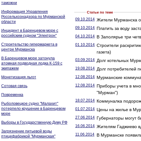
таможни
Информация Управления
Статьи по теме
Россельхознадзора по Мурманской
09.10.2014
Жители Мурманска от
области
09.10.2014
Платить за воду заст
Инцидент в Баренцевом море с
российским судном "Электрон"
04.10.2014
В Заполярье три четв
Строительство гипермаркета в
01.10.2014
Строители раскритик
центре Мурманска
газета)
В Баренцевом море затонула
03.09.2014
Долг котельных Мурм
атомная подводная лодка К-159 с
экипажем
19.08.2014
Долг потребителей 
12.08.2014
Монетизация льгот
Мурманские коммунал
12.08.2014
Приборы учета в мно
Сотовая связь
"Мурман")
Повременка
18.07.2014
Коммуналка подорожа
Рыболовецкое судно "Малахит"
потерпело крушение в Баренцевом
01.07.2014
Цены на жилье в Мур
море
27.06.2014
Губернаторы могут б
Выборы в Государственную Думу РФ
16.06.2014
Жителям Гаджиево вд
Загрязнение питьевой воды
11.06.2014
В Мурманске появили
птицефабрикой "Мурманская"