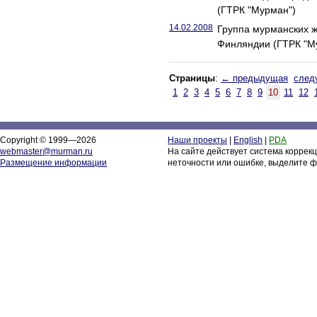
(ГТРК "Мурман")
14.02.2008
Группа мурманских 
Финляндии (ГТРК "М
Страницы
:
← предыдущая
след
1
2
3
4
5
6
7
8
9
10
11
12
Copyright © 1999—2026
Наши проекты
|
English
|
PDA
webmaster@murman.ru
На сайте действует система коррек
Размещение информации
неточности или ошибке, выделите ф