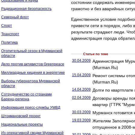
Образование и наука
состоянии содержать инженерны
грамотно и без аварийных ситу
Радиационная безопасность
Северный флот
Единственное условие подобно
привести сети в порядок, либо в
Спорт
результате страдают люди. Что
Транспорт
администрация города обратила
Политика
Отопительный сезон в Мурманской
Статьи по теме
области
30.04.2009
Администрация Мурма
Дело против активистов Greenpeace
(Murman.Ru)
Миллиардные хищения в энергетике
15.04.2009
Ремонт системы отоп
Выборы губернатора Мурманской
(Murman.Ru)
области
14.04.2009
Долги по квартплате 
Сотрудничество со странами
02.04.2009
Договоры аренды по
Баренц-региона
квартир (ГТРК "Мурм
Информация пресс-службы УМВД
30.03.2009
Мурманск готовится 
Штокмановский проект
19.03.2009
Жителям Заполярного
Национальные проекты
отпущенное в 2008-м
Из оперативной сводки Мурманской
30.01.2009