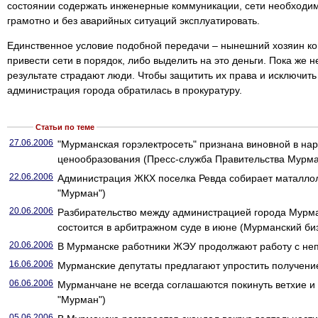
состоянии содержать инженерные коммуникации, сети необходимо
грамотно и без аварийных ситуаций эксплуатировать.
Единственное условие подобной передачи – нынешний хозяин к
привести сети в порядок, либо выделить на это деньги. Пока же не
результате страдают люди. Чтобы защитить их права и исключит
администрация города обратилась в прокуратуру.
Статьи по теме
27.06.2006
"Мурманская горэлектросеть" признана виновной в на
ценообразования (Пресс-служба Правительства Мурма
22.06.2006
Администрация ЖКХ поселка Ревда собирает маталлол
"Мурман")
20.06.2006
Разбирательство между администрацией города Мурма
состоится в арбитражном суде в июне (Мурманский би
20.06.2006
В Мурманске работники ЖЭУ продолжают работу с не
16.06.2006
Мурманские депутаты предлагают упростить получен
06.06.2006
Мурманчане не всегда соглашаются покинуть ветхие и
"Мурман")
05.06.2006