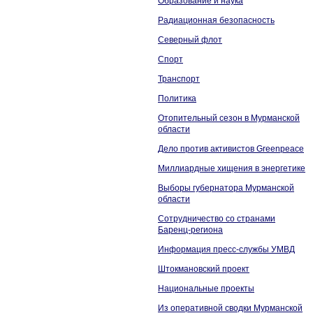
Образование и наука
Радиационная безопасность
Северный флот
Спорт
Транспорт
Политика
Отопительный сезон в Мурманской
области
Дело против активистов Greenpeace
Миллиардные хищения в энергетике
Выборы губернатора Мурманской
области
Сотрудничество со странами
Баренц-региона
Информация пресс-службы УМВД
Штокмановский проект
Национальные проекты
Из оперативной сводки Мурманской