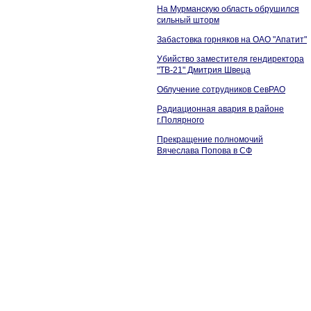
На Мурманскую область обрушился
сильный шторм
Забастовка горняков на ОАО "Апатит"
Убийство заместителя гендиректора
"ТВ-21" Дмитрия Швеца
Облучение сотрудников СевРАО
Радиационная авария в районе
г.Полярного
Прекращение полномочий
Вячеслава Попова в СФ