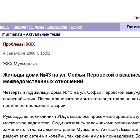
По
|
|
|
|
Где иск
Кино
Погода
Тендеры
Знакомства
Форум
murman.ru
»
Актуальные темы
Проблемы ЖКХ
4 сентября 2006 г. 15:52
ЖКХ Мурманска
Жильцы дома №43 на ул. Софьи Перовской оказалис
межведомственных отношений
Четвертый год жильцы дома №43 на ул. Софьи Перовской вынужд
водоснабжения. После планового ремонта теплоцентрали на вет
постоянно происходят аварии.
Руководство поликлиники УВД отказалось прокомментировать эту
московское ведомство. Люди оказались заложниками межведомст
заместитель главы администрации Мурманска Алексей Лыженков, 
ремонт этих сетей ни копейки, так как они ему не принадлежат. 