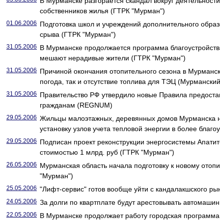
В Мурманске разгорается скандал вокруг деятельности
собственников жилья (ГТРК "Мурман")
01.06.2006
Подготовка школ и учреждений дополнительного образ
срыва (ГТРК "Мурман")
31.05.2006
В Мурманске продолжается программа благоустройства
мешают нерадивые жители (ГТРК "Мурман")
31.05.2006
Причиной окончания отопительного сезона в Мурманск
погода, так и отсутствие топлива для ТЭЦ (Мурмански
31.05.2006
Правительство РФ утвердило новые Правила предоста
гражданам (REGNUM)
29.05.2006
Жильцы малоэтажных, деревянных домов Мурманска 
установку узлов учета тепловой энергии в более бла
29.05.2006
Подписан проект реконструкции энергосистемы Апатит
стоимостью 1 млрд. руб (ГТРК "Мурман")
26.05.2006
Мурманская область начала подготовку к новому отоп
"Мурман")
25.05.2006
"Лифт-сервис" готов вообще уйти с кандалакшского ры
24.05.2006
За долги по квартплате будут арестовывать автомаши
22.05.2006
В Мурманске продолжает работу городская программа