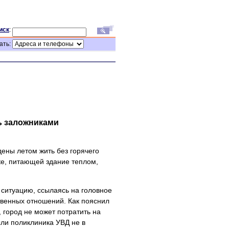
иск
:
ать:
ь заложниками
ены летом жить без горячего
ке, питающей здание теплом,
 ситуацию, ссылаясь на головное
венных отношений. Как пояснил
город не может потратить на
Если поликлиника УВД не в