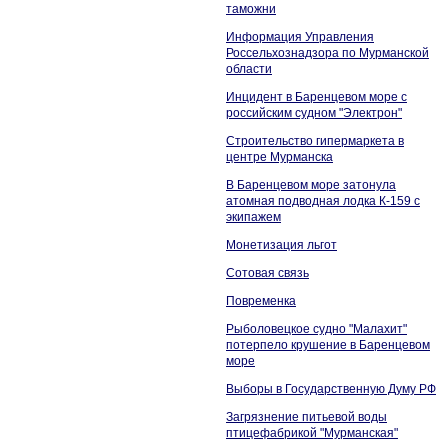
таможни
Информация Управления
Россельхознадзора по Мурманской
области
Инцидент в Баренцевом море с
российским судном "Электрон"
Строительство гипермаркета в
центре Мурманска
В Баренцевом море затонула
атомная подводная лодка К-159 с
экипажем
Монетизация льгот
Сотовая связь
Повременка
Рыболовецкое судно "Малахит"
потерпело крушение в Баренцевом
море
Выборы в Государственную Думу РФ
Загрязнение питьевой воды
птицефабрикой "Мурманская"