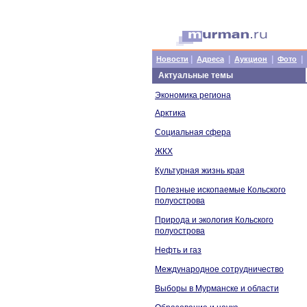
|
|
|
|
Новости
Адреса
Аукцион
Фото
Актуальные темы
Экономика региона
Арктика
Социальная сфера
ЖКХ
Культурная жизнь края
Полезные ископаемые Кольского
полуострова
Природа и экология Кольского
полуострова
Нефть и газ
Международное сотрудничество
Выборы в Мурманске и области