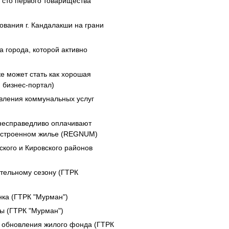
 сто первого товарищества
ования г. Кандалакши на грани
 города, которой активно
е может стать как хорошая
й бизнес-портал)
вления коммунальных услуг
несправедливо оплачивают
гоустроенном жилье (REGNUM)
ского и Кировского районов
ительному сезону (ГТРК
нка (ГТРК "Мурман")
ны (ГТРК "Мурман")
 обновления жилого фонда (ГТРК