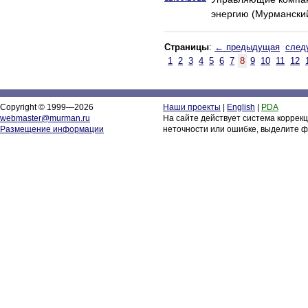
энергию (Мурманский
Страницы
:
← предыдущая
след
1
2
3
4
5
6
7
8
9
10
11
12
Copyright © 1999—2026
Наши проекты
|
English
|
PDA
webmaster@murman.ru
На сайте действует система коррек
Размещение информации
неточности или ошибке, выделите ф