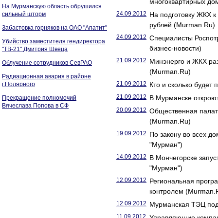
многоквартирных до
На Мурманскую область обрушился
24.09.2012
сильный шторм
На подготовку ЖКХ к
рублей (Murman.Ru)
Забастовка горняков на ОАО "Апатит"
24.09.2012
Специалисты Роспотр
Убийство заместителя гендиректора
бизнес-новости)
"ТВ-21" Дмитрия Швеца
21.09.2012
Минэнерго и ЖКХ ра
Облучение сотрудников СевРАО
(Murman.Ru)
Радиационная авария в районе
21.09.2012
г.Полярного
Кто и сколько будет
21.09.2012
В Мурманске откроют
Прекращение полномочий
Вячеслава Попова в СФ
20.09.2012
Общественная палат
(Murman.Ru)
19.09.2012
По закону во всех д
"Мурман")
14.09.2012
В Мончегорске запус
"Мурман")
12.09.2012
Региональная прогр
контролем (Murman.
12.09.2012
Мурманская ТЭЦ под
11.09.2012
Управляющие компан