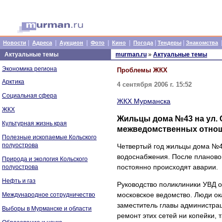
|
|
|
|
|
|
|
Новости
Адреса
Аукцион
Фото
Кино
Погода
Тендеры
Знакомства
Актуальные темы
murman.ru
»
Актуальные темы
Экономика региона
Проблемы ЖКХ
Арктика
4 сентября 2006 г. 15:52
Социальная сфера
ЖКХ Мурманска
ЖКХ
Жильцы дома №43 на ул. 
Культурная жизнь края
межведомственных отно
Полезные ископаемые Кольского
полуострова
Четвертый год жильцы дома №4
водоснабжения. После планово
Природа и экология Кольского
постоянно происходят аварии.
полуострова
Нефть и газ
Руководство поликлиники УВД о
московское ведомство. Люди о
Международное сотрудничество
заместитель главы администрац
Выборы в Мурманске и области
ремонт этих сетей ни копейки, 