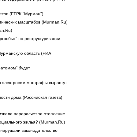
етов (ГТРК "Мурман")
тических масштабов (Murman.Ru)
an.Ru)
ргосбыт" по реструктуризации
Мурманскую область (РИА
оатомом" будет
и электросетям штрафы вырастут
ости дома (Российская газета)
звела перерасчет за отопление
социального жилья? (Murman.Ru)
нарушали законодательство