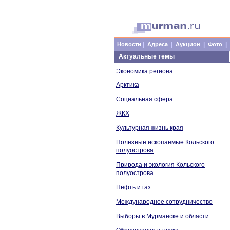
|
|
|
|
Новости
Адреса
Аукцион
Фото
Актуальные темы
Экономика региона
Арктика
Социальная сфера
ЖКХ
Культурная жизнь края
Полезные ископаемые Кольского
полуострова
Природа и экология Кольского
полуострова
Нефть и газ
Международное сотрудничество
Выборы в Мурманске и области