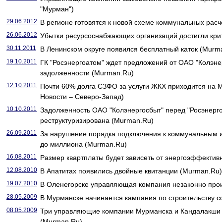
"Мурман")
29.06.2012
В регионе готовятся к новой схеме коммунальных расч
26.06.2012
Убытки ресурсоснабжающих организаций достигли кри
30.11.2011
В Ленинском округе появился бесплатный каток (Murm
19.10.2011
ГК "Росэнергоатом" ждет предложений от ОАО "Колэне
задолженности (Murman.Ru)
12.10.2011
Почти 60% долга СЗФО за услуги ЖКХ приходится на 
Новости – Северо-Запад)
10.10.2011
Задолженность ОАО "Колэнергосбыт" перед "Росэнерг
реструктуризирована (Murman.Ru)
26.09.2011
За нарушение порядка подключения к коммунальным 
до миллиона (Murman.Ru)
16.08.2011
Размер квартплаты будет зависеть от энергоэффективн
12.08.2010
В Апатитах появились двойные квитанции (Murman.Ru)
19.07.2010
В Оленегорске управляющая компания незаконно прои
28.05.2009
В Мурманске начинается кампания по строительству 
08.05.2009
Три управляющие компании Мурманска и Кандалакши 
(Murman.Ru)