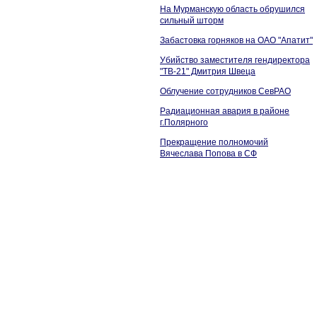
На Мурманскую область обрушился
сильный шторм
Забастовка горняков на ОАО "Апатит"
Убийство заместителя гендиректора
"ТВ-21" Дмитрия Швеца
Облучение сотрудников СевРАО
Радиационная авария в районе
г.Полярного
Прекращение полномочий
Вячеслава Попова в СФ