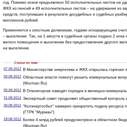
год. Помимо исков предъявлено 50 исполнительных листов на уд
ЖКХ из пенсий и 49 исполнительных листов – на удержание из 
средств, поступивших в результате досудебных и судебных разби
миллионов рублей.
Применяется к злостным должникам, годами игнорирующим счета 
– выселение. Так, на 1 августа в судебные органы подано 2 иска
жилого помещения и выселение без предоставления другого жил
на выселение.
Статьи по теме
07.09.2012
В Министерстве энергетики и ЖКХ открылась горячая 
05.09.2012
Областные власти помогут решить коммунальные воп
(Murman.Ru)
05.09.2012
В Оленегорске наводят порядок в жилищно-коммуналь
31.08.2012
Экспертный совет продолжит общественный контроль
30.08.2012
"Колэнергосбыт" намерен прекратить подачу ресурса
(ГТРК "Мурман")
29.08.2012
Более 4 млрд рублей предусмотрено в областном бюд
(Murman.Ru)