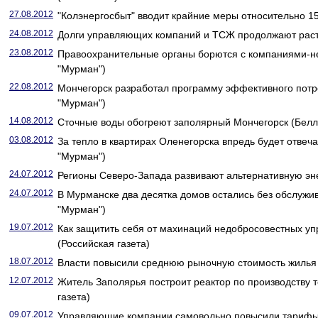
27.08.2012
"Колэнергосбыт" вводит крайние меры относительно 1
24.08.2012
Долги управляющих компаний и ТСЖ продолжают раст
23.08.2012
Правоохранительные органы борются с компаниями-
"Мурман")
22.08.2012
Мончегорск разработал программу эффективного потр
"Мурман")
14.08.2012
Сточные воды обогреют заполярный Мончегорск (Белл
03.08.2012
За тепло в квартирах Оленегорска впредь будет отвеч
"Мурман")
24.07.2012
Регионы Северо-Запада развивают альтернативную энер
24.07.2012
В Мурманске два десятка домов остались без обслуж
"Мурман")
19.07.2012
Как защитить себя от махинаций недобросовестных у
(Российская газета)
18.07.2012
Власти повысили среднюю рыночную стоимость жилья в
12.07.2012
Житель Заполярья построит реактор по производству т
газета)
09.07.2012
Управляющие компании самовольно повысили тарифы 