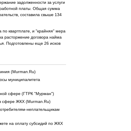
ержание задолженности за услуги
заработной платы. Общая сумма
рательств, составила свыше 134
по квартплате, и "крайняя" мера
 на расторжение договора найма
ья. Подготовлены еще 26 исков
линия (Murman.Ru)
росы муниципалитета
ной сфере (ГТРК "Мурман")
 в сфере ЖКХ (Murman.Ru)
 потребителям-неплательщикам
жете на оплату субсидий по ЖКХ