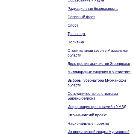
Образование и наука
Радиационная безопасность
Северный флот
Спорт
Транспорт
Политика
Отопительный сезон в Мурманской
области
Дело против активистов Greenpeace
Миллиардные хищения в энергетике
Выборы губернатора Мурманской
области
Сотрудничество со странами
Баренц-региона
Информация пресс-службы УМВД
Штокмановский проект
Национальные проекты
Из оперативной сводки Мурманской