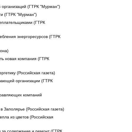
5 организаций (ГТРК "Мурман")
и (ГТРК "Мурман")
неплательщиками (ГТРК
ебления энергоресурсов (ГТРК
она)
ать новая компания (ГТРК
гетику (Российская газета)
ивающей организации (ГТРК
правляющих компаний
 Заполярье (Российская газета)
епла из цветов (Российская
за содержание и ремонт (ГТРК