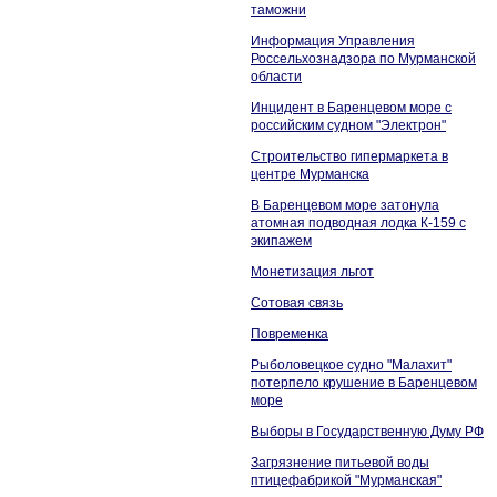
таможни
Информация Управления
Россельхознадзора по Мурманской
области
Инцидент в Баренцевом море с
российским судном "Электрон"
Строительство гипермаркета в
центре Мурманска
В Баренцевом море затонула
атомная подводная лодка К-159 с
экипажем
Монетизация льгот
Сотовая связь
Повременка
Рыболовецкое судно "Малахит"
потерпело крушение в Баренцевом
море
Выборы в Государственную Думу РФ
Загрязнение питьевой воды
птицефабрикой "Мурманская"