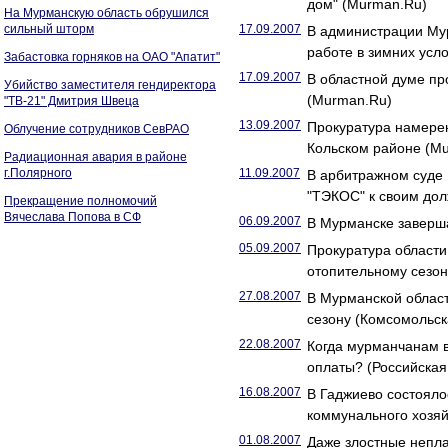
дом" (Murman.Ru)
На Мурманскую область обрушился
сильный шторм
17.09.2007
В администрации Мур
работе в зимних усл
Забастовка горняков на ОАО "Апатит"
17.09.2007
В областной думе пр
Убийство заместителя гендиректора
(Murman.Ru)
"ТВ-21" Дмитрия Швеца
13.09.2007
Прокуратура намерен
Облучение сотрудников СевРАО
Кольском районе (M
Радиационная авария в районе
г.Полярного
11.09.2007
В арбитражном суде
"ТЭКОС" к своим до
Прекращение полномочий
Вячеслава Попова в СФ
06.09.2007
В Мурманске заверша
05.09.2007
Прокуратура области
отопительному сезон
27.08.2007
В Мурманской област
сезону (Комсомольс
22.08.2007
Когда мурманчанам 
оплаты? (Российская 
16.08.2007
В Гаджиево состояло
коммунального хозяй
01.08.2007
Даже злостные непла