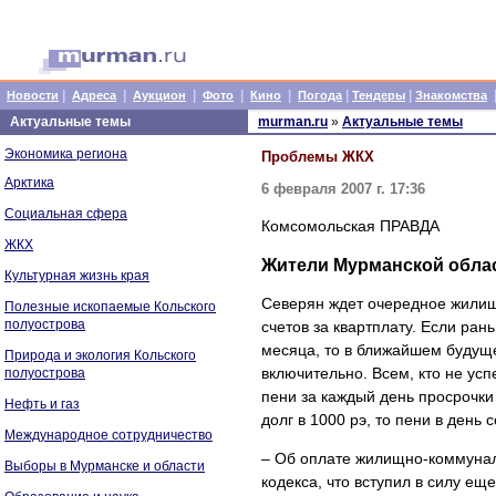
|
|
|
|
|
|
|
Новости
Адреса
Аукцион
Фото
Кино
Погода
Тендеры
Знакомства
Актуальные темы
murman.ru
»
Актуальные темы
Экономика региона
Проблемы ЖКХ
Арктика
6 февраля 2007 г. 17:36
Социальная сфера
Комсомольская ПРАВДА
ЖКХ
Жители Мурманской облас
Культурная жизнь края
Северян ждет очередное жилищ
Полезные ископаемые Кольского
полуострова
счетов за квартплату. Если ра
месяца, то в ближайшем будуще
Природа и экология Кольского
включительно. Всем, кто не усп
полуострова
пени за каждый день просрочки
Нефть и газ
долг в 1000 рэ, то пени в день с
Международное сотрудничество
– Об оплате жилищно-коммуналь
Выборы в Мурманске и области
кодекса, что вступил в силу е