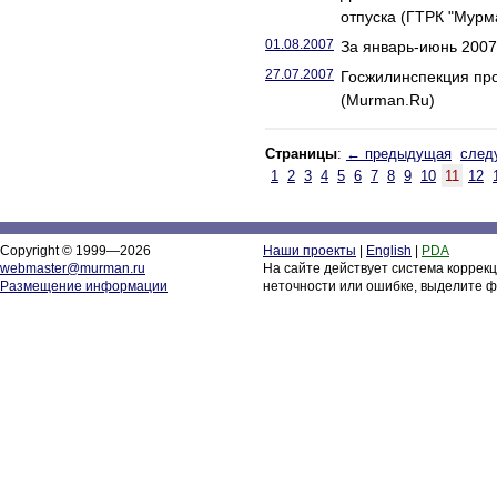
отпуска (ГТРК "Мурм
01.08.2007
За январь-июнь 2007 
27.07.2007
Госжилинспекция про
(Murman.Ru)
Страницы
:
← предыдущая
след
1
2
3
4
5
6
7
8
9
10
11
12
Copyright © 1999—2026
Наши проекты
|
English
|
PDA
webmaster@murman.ru
На сайте действует система коррек
Размещение информации
неточности или ошибке, выделите ф