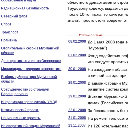
Образование и наука
областного департамента строит
Трудовому кодексу, выдается д
Радиационная безопасность
после 10-го числа, то хочется
Северный флот
значит, просто стоит вовремя 
Спорт
Транспорт
Статьи по теме
Политика
08.02.2008
До 1 мая 2008 года 
"Мурман")
Отопительный сезон в Мурманской
области
01.02.2008
Фонд содействия реф
Дело против активистов Greenpeace
что следует просить
Миллиардные хищения в энергетике
30.01.2008
На заседании област
в личной выгоде при
Выборы губернатора Мурманской
области
29.01.2008
В администрации Му
развитие систем ко
Сотрудничество со странами
Баренц-региона
29.01.2008
Жители Мурманской о
Информация пресс-службы УМВД
домах (Российская га
Штокмановский проект
22.01.2008
За безопасность быт
21.01.2008
Национальные проекты
На ремонт теплосете
23.11.2007
Из 126 котельных па
Из оперативной сводки Мурманской