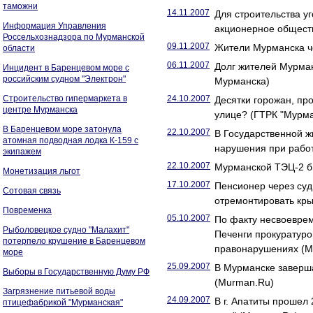
таможни
14.11.2007
Для строительства у
Информация Управления
акционерное общест
Россельхознадзора по Мурманской
09.11.2007
Жители Мурманска че
области
06.11.2007
Долг жителей Мурман
Инцидент в Баренцевом море с
российским судном "Электрон"
Мурманска)
Строительство гипермаркета в
24.10.2007
Десятки горожан, пр
центре Мурманска
улице? (ГТРК "Мурма
В Баренцевом море затонула
22.10.2007
В Государственной 
атомная подводная лодка К-159 с
нарушения при рабо
экипажем
22.10.2007
Мурманской ТЭЦ-2 б
Монетизация льгот
17.10.2007
Пенсионер через суд
Сотовая связь
отремонтировать кр
Повременка
05.10.2007
По факту несвоеврем
Рыболовецкое судно "Малахит"
Печенги прокуратуро
потерпело крушение в Баренцевом
правонарушениях (M
море
25.09.2007
В Мурманске заверша
Выборы в Государственную Думу РФ
(Murman.Ru)
Загрязнение питьевой воды
24.09.2007
В г. Апатиты проше
птицефабрикой "Мурманская"