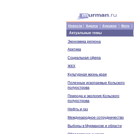
|
|
|
|
Новости
Адреса
Аукцион
Фото
Актуальные темы
Экономика региона
Арктика
Социальная сфера
ЖКХ
Культурная жизнь края
Полезные ископаемые Кольского
полуострова
Природа и экология Кольского
полуострова
Нефть и газ
Международное сотрудничество
Выборы в Мурманске и области