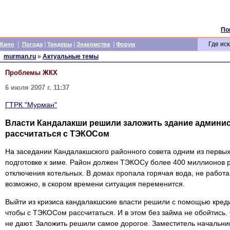
По
|
|
|
|
Где иск
Кино
Погода
Тендеры
Знакомства
Форум
murman.ru
»
Актуальные темы
Проблемы ЖКХ
6 июля 2007 г. 11:37
ГТРК "Мурман"
Власти Кандалакши решили заложить здание админис
рассчитаться с ТЭКОСом
На заседании Кандалакшского районного совета одним из первых
подготовке к зиме. Район должен ТЭКОСу более 400 миллионов р
отключения котельных. В домах пропала горячая вода, не работа
возможно, в скором времени ситуация переменится.
Выйти из кризиса кандалакшские власти решили с помощью креди
чтобы с ТЭКОСом рассчитаться. И в этом без займа не обойтись. 
не дают. Заложить решили самое дорогое. Заместитель начальни