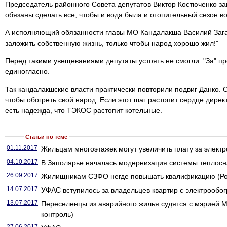
Председатель районного Совета депутатов Виктор Костюченко за
обязаны сделать все, чтобы и вода была и отопительный сезон в
А исполняющий обязанности главы МО Кандалакша Василий Зага
заложить собственную жизнь, только чтобы народ хорошо жил!"
Перед такими увещеваниями депутаты устоять не смогли. "За" п
единогласно.
Так кандалакшские власти практически повторили подвиг Данко. 
чтобы обогреть свой народ. Если этот шаг растопит сердце дире
есть надежда, что ТЭКОС растопит котельные.
Статьи по теме
01.11.2017
Жильцам многоэтажек могут увеличить плату за электр
04.10.2017
В Заполярье началась модернизация системы теплосна
26.09.2017
Жилищникам СЗФО негде повышать квалификацию (Рос
14.07.2017
УФАС вступилось за владельцев квартир с электрообог
13.07.2017
Переселенцы из аварийного жилья судятся с мэрией
контроль)