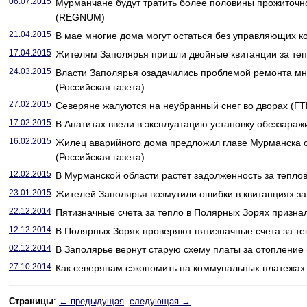
06.07.2015
Мурманчане будут тратить более половины прожиточн
(REGNUM)
21.04.2015
В мае многие дома могут остаться без управляющих ко
17.04.2015
Жителям Заполярья пришли двойные квитанции за тепл
24.03.2015
Власти Заполярья озадачились проблемой ремонта мн
(Российская газета)
27.02.2015
Северяне жалуются на неубранный снег во дворах (ГТ
17.02.2015
В Апатитах ввели в эксплуатацию установку обеззара
16.02.2015
Жилец аварийного дома предложил главе Мурманска 
(Российская газета)
12.02.2015
В Мурманской области растет задолженность за тепл
23.01.2015
Жителей Заполярья возмутили ошибки в квитанциях за 
22.12.2014
Пятизначные счета за тепло в Полярных Зорях признал
12.12.2014
В Полярных Зорях проверяют пятизначные счета за теп
02.12.2014
В Заполярье вернут старую схему платы за отопление 
27.10.2014
Как северянам сэкономить на коммунальных платежах 
Страницы
:
← предыдущая
следующая →