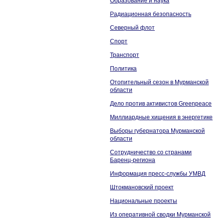
Образование и наука
Радиационная безопасность
Северный флот
Спорт
Транспорт
Политика
Отопительный сезон в Мурманской
области
Дело против активистов Greenpeace
Миллиардные хищения в энергетике
Выборы губернатора Мурманской
области
Сотрудничество со странами
Баренц-региона
Информация пресс-службы УМВД
Штокмановский проект
Национальные проекты
Из оперативной сводки Мурманской