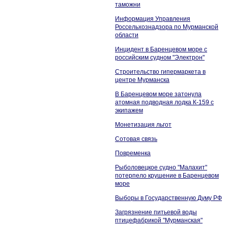
таможни
Информация Управления
Россельхознадзора по Мурманской
области
Инцидент в Баренцевом море с
российским судном "Электрон"
Строительство гипермаркета в
центре Мурманска
В Баренцевом море затонула
атомная подводная лодка К-159 с
экипажем
Монетизация льгот
Сотовая связь
Повременка
Рыболовецкое судно "Малахит"
потерпело крушение в Баренцевом
море
Выборы в Государственную Думу РФ
Загрязнение питьевой воды
птицефабрикой "Мурманская"