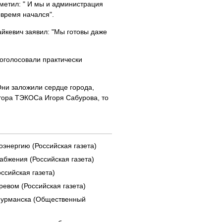
метил: " И мы и администрация
овремя начался".
йкевич заявил: "Мы готовы даже
роголосовали практически
Они заложили сердце города,
ктора ТЭКОСа Игоря Сабурова, то
оэнергию (Российская газета)
бжения (Российская газета)
сийская газета)
ревом (Российская газета)
 Мурманска (Общественный