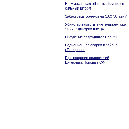
На Мурманскую область обрушился
сильный шторм
Забастовка горняков на ОАО "Апатит"
Убийство заместителя гендиректора
"ТВ-21" Дмитрия Швеца
Облучение сотрудников СевРАО
Радиационная авария в районе
г.Полярного
Прекращение полномочий
Вячеслава Попова в СФ