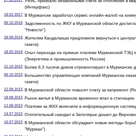
27.06.2017
УФАС признало незаконными счета за отопление в ква
(Интерфакс)
18.02.2017
В Мурманске заработал сервис онлайн-жалоб на комму
06.10.2016
Задолженность по ЖКУ в Мурманской области достигла
"Новости")
28.09.2016
Жителям Кандалакши предложили вернуться к центра
газета)
18.05.2016
Опыт перехода на прямые платежи Мурманской ТЭЦ п
(Энергетика и промышленность России)
21.10.2015
Более 6,3 тысячи домов отремонтируют в Мурманске до
06.10.2015
Большинство управляющих компаний Мурманска оказа
газета)
22.09.2015
В Мурманской области повысят плату за капремонт (Ро
18.08.2015
Рынок жилья в Мурманске временно впал в стагнацию (
12.08.2015
Платежи за ЖКХ включили в информационную систему 
24.07.2015
Отопительный скандал в Заполярье дошел до Верховног
16.07.2015
В Мурманской области обсуждают новые методы борь
"Мурман")