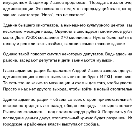
имуществом Владимир Иванов предложил: "Передать в залог оче
администрации. Это связано с тем, что в предыдущий залог, кото
здание кинотеатра "Нива", его не хватает".
Здание бывшего кинотеатра, а нынешнего культурного центра, за
несколько месяцев назад. Оценили в шестьдесят миллионов рубл
мало. Долг УЖКХ составляет 270 миллионов. Нужно было найти е
голову и решили взять взаймы, заложив самое главное здание.
Однако такой поворот смутил некоторых депутатов. Ведь здесь н
района, заседают депутаты и дети занимаются музыкой.
Глава администрации Кандалакши Андрей Иванов заверил депута
администрацию и совет выселять никто не будет. И ГКЦ тоже никт
То есть это не какие-то махинации и схемы для того, чтобы уве
Просто у нас нет другого выхода, чтобы войти в новый отопительн
Здание администрации – объект со всех сторон привлекательный
построено тридцать лет назад, общая площадь – четыре с полов
Рыночная стоимость – под полмиллиарда рублей. Попросить у ба
последние деньги дадут, отопительный кризис будет разрешен. И
городские и районные власти выступают сообща.