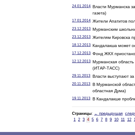
24.01.2014
Власти Мурманска з
газета)
17.01.2014
Жители Апатитов пол
23.12.2013
Мурманским школьни
23.12.2013
Жителям Кировска пр
18.12.2013
Кандалакша может ос
17.12.2013
Фонд ЖКХ приостано
12.12.2013
Мурманская область
(ИТАР-ТАСС)
29.11.2013
Власти выступают за
20.11.2013
В Мурманской област
областная Дума)
19.11.2013
В Кандалакше пробл
Страницы
:
← предыдущая
след
1
2
3
4
5
6
7
8
9
10
11
12