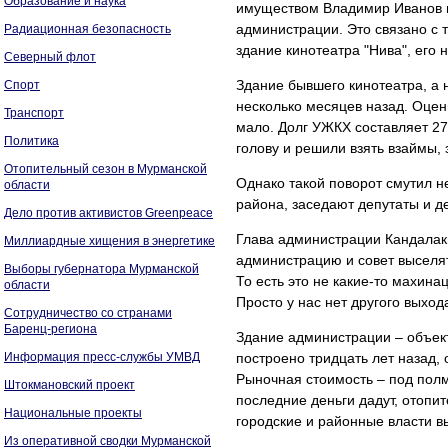
Образование и наука
имуществом Владимир Иванов п
администрации. Это связано с т
Радиационная безопасность
здание кинотеатра "Нива", его н
Северный флот
Здание бывшего кинотеатра, а 
Спорт
несколько месяцев назад. Оцен
Транспорт
мало. Долг УЖКХ составляет 27
Политика
голову и решили взять взаймы,
Отопительный сезон в Мурманской
Однако такой поворот смутил н
области
района, заседают депутаты и д
Дело против активистов Greenpeace
Глава администрации Кандалак
Миллиардные хищения в энергетике
администрацию и совет выселять
Выборы губернатора Мурманской
То есть это не какие-то махин
области
Просто у нас нет другого выход
Сотрудничество со странами
Баренц-региона
Здание администрации – объект
Информация пресс-службы УМВД
построено тридцать лет назад,
Рыночная стоимость – под полм
Штокмановский проект
последние деньги дадут, отопит
Национальные проекты
городские и районные власти 
Из оперативной сводки Мурманской