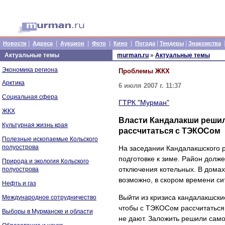
|
|
|
|
|
|
|
Новости
Адреса
Аукцион
Фото
Кино
Погода
Тендеры
Знакомства
Актуальные темы
murman.ru
»
Актуальные темы
Экономика региона
Проблемы ЖКХ
Арктика
6 июля 2007 г. 11:37
Социальная сфера
ГТРК "Мурман"
ЖКХ
Власти Кандалакши решил
Культурная жизнь края
рассчитаться с ТЭКОСом
Полезные ископаемые Кольского
полуострова
На заседании Кандалакшского р
подготовке к зиме. Район долж
Природа и экология Кольского
отключения котельных. В домах
полуострова
возможно, в скором времени си
Нефть и газ
Выйти из кризиса кандалакшски
Международное сотрудничество
чтобы с ТЭКОСом рассчитаться. 
Выборы в Мурманске и области
не дают. Заложить решили само