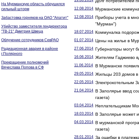
19.08.2014
Долг потребителей 
На Мурманскую область обрушился
12.08.2014
Мурманские коммунал
сильный шторм
12.08.2014
Приборы учета в мно
Забастовка горняков на ОАО "Апатит"
"Мурман")
Убийство заместителя гендиректора
"ТВ-21" Дмитрия Швеца
18.07.2014
Коммуналка подорожа
Облучение сотрудников СевРАО
01.07.2014
Цены на жилье в Мур
27.06.2014
Радиационная авария в районе
Губернаторы могут б
г.Полярного
16.06.2014
Жителям Гаджиево вд
Прекращение полномочий
11.06.2014
В Мурманске появили
Вячеслава Попова в СФ
29.05.2014
Жильцы 203 домов в 
22.05.2014
Электрокотельным За
21.04.2014
В Заполярье ввод со
газета)
03.04.2014
Неплательщикам Монч
18.03.2014
В Заполярье может и
04.03.2014
В мурманской прогр
газета)
28.01.2014
За ошибки в платежк