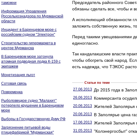
Председатель районного Совета
таможни
обязаны сделать все, чтобы и 
Информация Управления
Россельхознадзора по Мурманской
А исполняющий обязанности гл
области
заложить собственную жизнь, т
Инцидент в Баренцевом море с
российским судном "Электрон"
Перед такими увещеваниями деп
единогласно.
Строительство гипермаркета в
центре Мурманска
Так кандалакшские власти прак
В Баренцевом море затонула
чтобы обогреть свой народ. Ес
атомная подводная лодка К-159 с
экипажем
есть надежда, что ТЭКОС расто
Монетизация льгот
Статьи по теме
Сотовая связь
27.06.2013
До 2015 года в Запо
Повременка
26.06.2013
Коммерсанта осудили
Рыболовецкое судно "Малахит"
потерпело крушение в Баренцевом
20.06.2013
Жителей Заполярья о
море
20.06.2013
В Заполярье цена га
Выборы в Государственную Думу РФ
17.06.2013
Жителей Заполярья п
Загрязнение питьевой воды
31.05.2013
"Колэнергосбыт" отка
птицефабрикой "Мурманская"