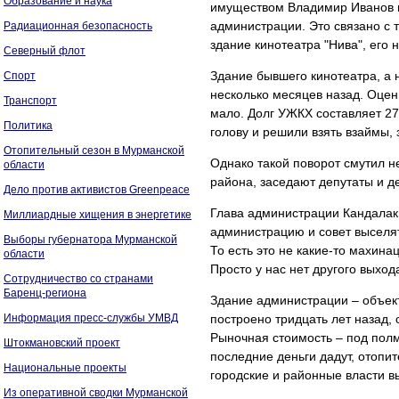
Образование и наука
имуществом Владимир Иванов п
администрации. Это связано с т
Радиационная безопасность
здание кинотеатра "Нива", его н
Северный флот
Здание бывшего кинотеатра, а 
Спорт
несколько месяцев назад. Оцен
Транспорт
мало. Долг УЖКХ составляет 27
Политика
голову и решили взять взаймы,
Отопительный сезон в Мурманской
Однако такой поворот смутил н
области
района, заседают депутаты и д
Дело против активистов Greenpeace
Глава администрации Кандалак
Миллиардные хищения в энергетике
администрацию и совет выселять
Выборы губернатора Мурманской
То есть это не какие-то махин
области
Просто у нас нет другого выход
Сотрудничество со странами
Баренц-региона
Здание администрации – объект
Информация пресс-службы УМВД
построено тридцать лет назад,
Рыночная стоимость – под полм
Штокмановский проект
последние деньги дадут, отопит
Национальные проекты
городские и районные власти 
Из оперативной сводки Мурманской