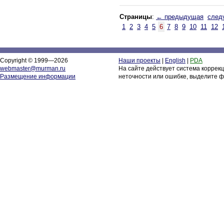
Страницы
:
← предыдущая
след
1
2
3
4
5
6
7
8
9
10
11
12
Copyright © 1999—2026
Наши проекты
|
English
|
PDA
webmaster@murman.ru
На сайте действует система коррек
Размещение информации
неточности или ошибке, выделите ф