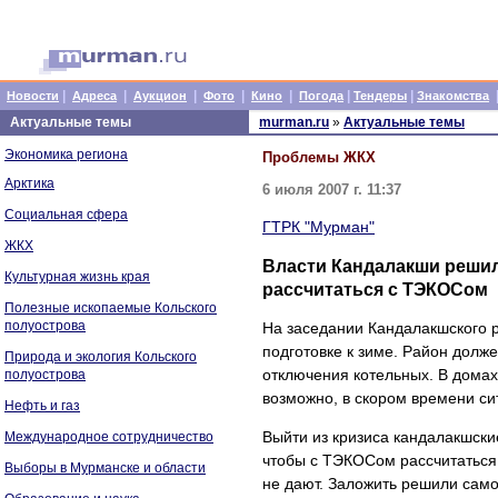
|
|
|
|
|
|
|
Новости
Адреса
Аукцион
Фото
Кино
Погода
Тендеры
Знакомства
Актуальные темы
murman.ru
»
Актуальные темы
Экономика региона
Проблемы ЖКХ
Арктика
6 июля 2007 г. 11:37
Социальная сфера
ГТРК "Мурман"
ЖКХ
Власти Кандалакши решил
Культурная жизнь края
рассчитаться с ТЭКОСом
Полезные ископаемые Кольского
полуострова
На заседании Кандалакшского р
подготовке к зиме. Район долж
Природа и экология Кольского
отключения котельных. В домах
полуострова
возможно, в скором времени си
Нефть и газ
Выйти из кризиса кандалакшски
Международное сотрудничество
чтобы с ТЭКОСом рассчитаться. 
Выборы в Мурманске и области
не дают. Заложить решили само