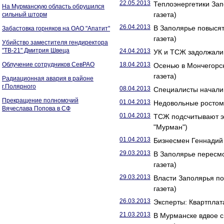
22.05.2013
Теплоэнергетики Зап
На Мурманскую область обрушился
газета)
сильный шторм
26.04.2013
В Заполярье повысят
Забастовка горняков на ОАО "Апатит"
газета)
Убийство заместителя гендиректора
"ТВ-21" Дмитрия Швеца
24.04.2013
УК и ТСЖ задолжали
Облучение сотрудников СевРАО
18.04.2013
Осенью в Мончегорск
газета)
Радиационная авария в районе
г.Полярного
08.04.2013
Специалисты начали 
Прекращение полномочий
01.04.2013
Недовольные ростом 
Вячеслава Попова в СФ
01.04.2013
ТСЖ подсчитывают э
"Мурман")
01.04.2013
Бизнесмен Геннадий 
29.03.2013
В Заполярье пересмо
газета)
29.03.2013
Власти Заполярья по
газета)
26.03.2013
Эксперты: Квартплат
21.03.2013
В Мурманске вдвое с