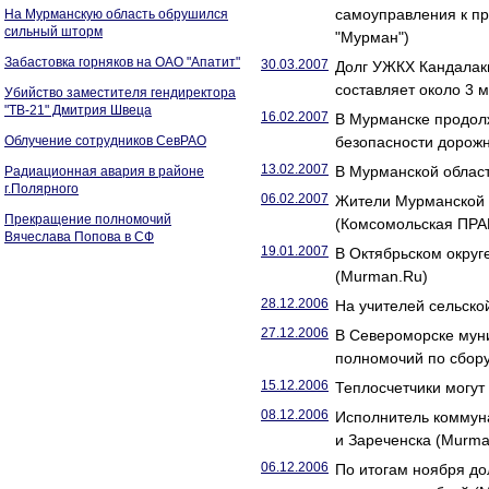
самоуправления к п
На Мурманскую область обрушился
сильный шторм
"Мурман")
Забастовка горняков на ОАО "Апатит"
30.03.2007
Долг УЖКХ Кандалак
составляет около 3 
Убийство заместителя гендиректора
"ТВ-21" Дмитрия Швеца
16.02.2007
В Мурманске продол
Облучение сотрудников СевРАО
безопасности дорож
13.02.2007
В Мурманской облас
Радиационная авария в районе
г.Полярного
06.02.2007
Жители Мурманской о
Прекращение полномочий
(Комсомольская ПРА
Вячеслава Попова в СФ
19.01.2007
В Октябрьском округ
(Murman.Ru)
28.12.2006
На учителей сельско
27.12.2006
В Североморске мун
полномочий по сбор
15.12.2006
Теплосчетчики могут
08.12.2006
Исполнитель коммуна
и Зареченска (Murma
06.12.2006
По итогам ноября до