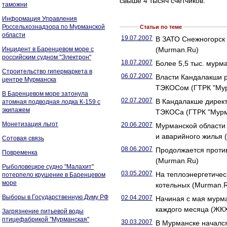
свыше 4 тысяч счетчиков.
таможни
Информация Управления
Россельхознадзора по Мурманской
Статьи по теме
области
19.07.2007
В ЗАТО Снежногорск 
Инцидент в Баренцевом море с
(Murman.Ru)
российским судном "Электрон"
18.07.2007
Более 5,5 тыс. мурм
Строительство гипермаркета в
06.07.2007
Власти Кандалакши р
центре Мурманска
ТЭКОСом (ГТРК "Му
В Баренцевом море затонула
02.07.2007
В Кандалакше директ
атомная подводная лодка К-159 с
экипажем
ТЭКОСа (ГТРК "Мурм
Монетизация льгот
20.06.2007
Мурманской области 
и аварийного жилья 
Сотовая связь
08.06.2007
Продолжается проти
Повременка
(Murman.Ru)
Рыболовецкое судно "Малахит"
03.05.2007
На теплоэнергетиче
потерпело крушение в Баренцевом
море
котельных (Murman.
Выборы в Государственную Думу РФ
02.04.2007
Начиная с мая мурма
каждого месяца (ЖК
Загрязнение питьевой воды
птицефабрикой "Мурманская"
30.03.2007
В Мурманске начался