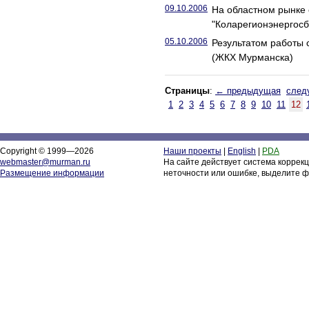
09.10.2006
На областном рынке 
"Коларегионэнергосб
05.10.2006
Результатом работы 
(ЖКХ Мурманска)
Страницы
:
← предыдущая
след
1
2
3
4
5
6
7
8
9
10
11
12
Copyright © 1999—2026
Наши проекты
|
English
|
PDA
webmaster@murman.ru
На сайте действует система коррек
Размещение информации
неточности или ошибке, выделите ф