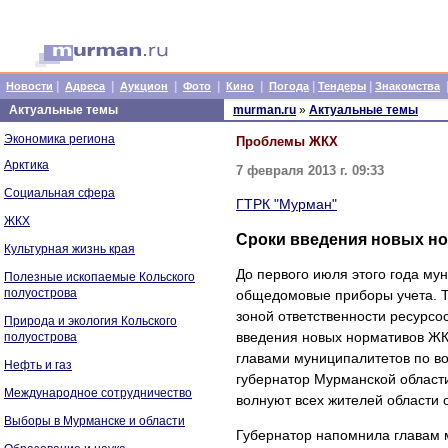
|
|
|
|
|
|
|
Новости
Адреса
Аукцион
Фото
Кино
Погода
Тендеры
Знакомства
Актуальные темы
murman.ru
»
Актуальные темы
Экономика региона
Проблемы ЖКХ
Арктика
7 февраля 2013 г. 09:33
Социальная сфера
ГТРК "Мурман"
ЖКХ
Сроки введения новых но
Культурная жизнь края
До первого июля этого года му
Полезные ископаемые Кольского
полуострова
общедомовые приборы учета. Та
зоной ответственности ресурсо
Природа и экология Кольского
введения новых нормативов ЖКХ
полуострова
главами муниципалитетов по в
Нефть и газ
губернатор Мурманской области
Международное сотрудничество
волнуют всех жителей области 
Выборы в Мурманске и области
Губернатор напомнила главам 