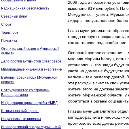
Образование и наука
2009 года и позволяла установ
выделено 919 млн рублей. На с
Радиационная безопасность
Междуречье, Тулома, Мурманск
Северный флот
лидеры, где установлено более 
Спорт
Глава муниципального образова
Транспорт
города волнует прозрачность 
Политика
как на горячее водоснабжение, 
Отопительный сезон в Мурманской
Основной вопрос совещания – ч
области
мнению Марины Ковтун, есть н
Дело против активистов Greenpeace
установлены, там люди будут п
Миллиардные хищения в энергетике
учета на домах не будут устано
нельзя – там разговор другой. 
Выборы губернатора Мурманской
области
эти расходы в счет за свои услу
жители этого не должны замети
Сотрудничество со странами
Баренц-региона
жители Мурманской области, у 
обратиться в органы соцзащиты 
Информация пресс-службы УМВД
Штокмановский проект
Главам муниципалитетов отдел
методах расчета и необходимо
Национальные проекты
прогнозе, во всех домах регион
Из оперативной сводки Мурманской