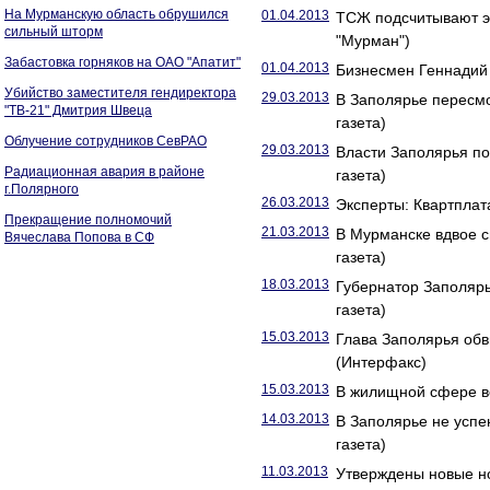
На Мурманскую область обрушился
01.04.2013
ТСЖ подсчитывают э
сильный шторм
"Мурман")
Забастовка горняков на ОАО "Апатит"
01.04.2013
Бизнесмен Геннадий 
Убийство заместителя гендиректора
29.03.2013
В Заполярье пересмо
"ТВ-21" Дмитрия Швеца
газета)
Облучение сотрудников СевРАО
29.03.2013
Власти Заполярья по
Радиационная авария в районе
газета)
г.Полярного
26.03.2013
Эксперты: Квартплат
Прекращение полномочий
21.03.2013
В Мурманске вдвое с
Вячеслава Попова в СФ
газета)
18.03.2013
Губернатор Заполярь
газета)
15.03.2013
Глава Заполярья об
(Интерфакс)
15.03.2013
В жилищной сфере в
14.03.2013
В Заполярье не успе
газета)
11.03.2013
Утверждены новые н