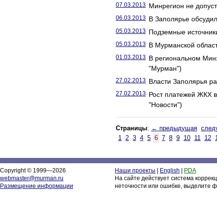
07.03.2013
Минрегион не допуст
06.03.2013
В Заполярье обсудил
05.03.2013
Подземные источники
05.03.2013
В Мурманской област
01.03.2013
В региональном Мин
"Мурман")
27.02.2013
Власти Заполярья ра
27.02.2013
Рост платежей ЖКХ 
"Новости")
Страницы
:
← предыдущая
след
1
2
3
4
5
6
7
8
9
10
11
12
Copyright © 1999—2026
Наши проекты
|
English
|
PDA
webmaster@murman.ru
На сайте действует система коррек
Размещение информации
неточности или ошибке, выделите ф