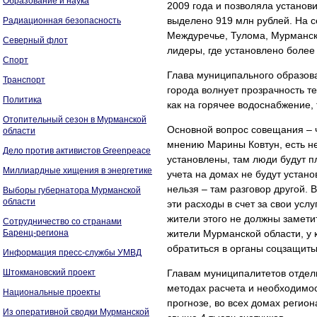
Образование и наука
2009 года и позволяла установ
выделено 919 млн рублей. На с
Радиационная безопасность
Междуречье, Тулома, Мурманск
Северный флот
лидеры, где установлено более 
Спорт
Глава муниципального образова
Транспорт
города волнует прозрачность 
Политика
как на горячее водоснабжение, 
Отопительный сезон в Мурманской
Основной вопрос совещания – ч
области
мнению Марины Ковтун, есть н
Дело против активистов Greenpeace
установлены, там люди будут п
Миллиардные хищения в энергетике
учета на домах не будут устано
нельзя – там разговор другой. 
Выборы губернатора Мурманской
области
эти расходы в счет за свои услу
жители этого не должны замети
Сотрудничество со странами
Баренц-региона
жители Мурманской области, у 
обратиться в органы соцзащиты 
Информация пресс-службы УМВД
Штокмановский проект
Главам муниципалитетов отдел
методах расчета и необходимо
Национальные проекты
прогнозе, во всех домах регион
Из оперативной сводки Мурманской