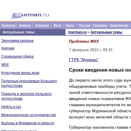
|
|
|
|
|
|
|
Новости
Адреса
Аукцион
Фото
Кино
Погода
Тендеры
Знакомства
Актуальные темы
murman.ru
»
Актуальные темы
Экономика региона
Проблемы ЖКХ
Арктика
7 февраля 2013 г. 09:33
Социальная сфера
ГТРК "Мурман"
ЖКХ
Сроки введения новых но
Культурная жизнь края
До первого июля этого года му
Полезные ископаемые Кольского
полуострова
общедомовые приборы учета. Та
зоной ответственности ресурсо
Природа и экология Кольского
введения новых нормативов ЖКХ
полуострова
главами муниципалитетов по в
Нефть и газ
губернатор Мурманской области
Международное сотрудничество
волнуют всех жителей области 
Выборы в Мурманске и области
Губернатор напомнила главам 