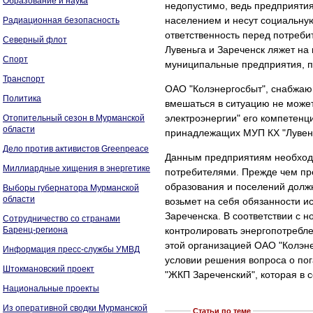
Образование и наука
недопустимо, ведь предприяти
населением и несут социальную 
Радиационная безопасность
ответственность перед потреби
Северный флот
Лувеньга и Зареченск ляжет на
Спорт
муниципальные предприятия, п
Транспорт
ОАО "Колэнергосбыт", снабжающ
Политика
вмешаться в ситуацию не может
электроэнергии" его компетенц
Отопительный сезон в Мурманской
области
принадлежащих МУП КХ "Лувень
Дело против активистов Greenpeace
Данным предприятиям необходи
Миллиардные хищения в энергетике
потребителями. Прежде чем пр
образования и поселений долж
Выборы губернатора Мурманской
области
возьмет на себя обязанности и
Зареченска. В соответствии с 
Сотрудничество со странами
Баренц-региона
контролировать энергопотребле
этой организацией ОАО "Колэне
Информация пресс-службы УМВД
условии решения вопроса о по
Штокмановский проект
"ЖКП Зареченский", которая в с
Национальные проекты
Из оперативной сводки Мурманской
Статьи по теме