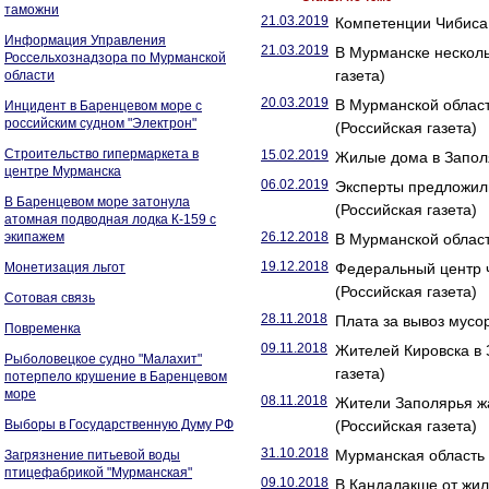
таможни
21.03.2019
Компетенции Чибиса
Информация Управления
21.03.2019
В Мурманске несколь
Россельхознадзора по Мурманской
газета)
области
20.03.2019
В Мурманской облас
Инцидент в Баренцевом море с
российским судном "Электрон"
(Российская газета)
Строительство гипермаркета в
15.02.2019
Жилые дома в Заполя
центре Мурманска
06.02.2019
Эксперты предложил
В Баренцевом море затонула
(Российская газета)
атомная подводная лодка К-159 с
экипажем
26.12.2018
В Мурманской област
19.12.2018
Монетизация льгот
Федеральный центр 
(Российская газета)
Сотовая связь
28.11.2018
Плата за вывоз мусор
Повременка
09.11.2018
Жителей Кировска в 
Рыболовецкое судно "Малахит"
газета)
потерпело крушение в Баренцевом
море
08.11.2018
Жители Заполярья жа
Выборы в Государственную Думу РФ
(Российская газета)
31.10.2018
Мурманская область 
Загрязнение питьевой воды
птицефабрикой "Мурманская"
09.10.2018
В Кандалакше от жил