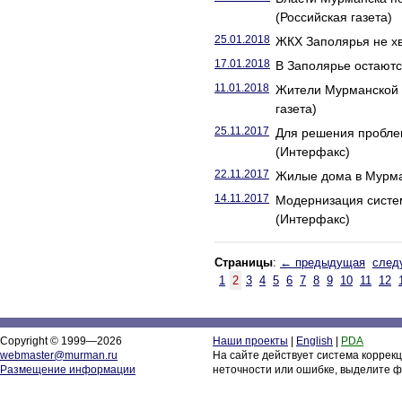
(Российская газета)
25.01.2018
ЖКХ Заполярья не хв
17.01.2018
В Заполярье остаютс
11.01.2018
Жители Мурманской о
газета)
25.11.2017
Для решения пробле
(Интерфакс)
22.11.2017
Жилые дома в Мурман
14.11.2017
Модернизация систе
(Интерфакс)
Страницы
:
← предыдущая
след
1
2
3
4
5
6
7
8
9
10
11
12
Copyright © 1999—2026
Наши проекты
|
English
|
PDA
webmaster@murman.ru
На сайте действует система коррек
Размещение информации
неточности или ошибке, выделите ф