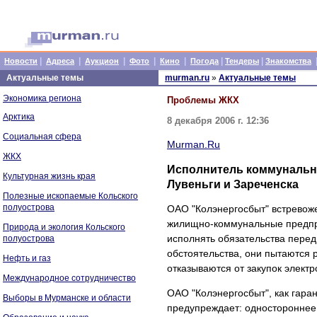
|
|
|
|
|
|
|
Новости
Адреса
Аукцион
Фото
Кино
Погода
Тендеры
Знакомства
Актуальные темы
murman.ru
»
Актуальные темы
Экономика региона
Проблемы ЖКХ
Арктика
8 декабря 2006 г. 12:36
Социальная сфера
Murman.Ru
ЖКХ
Исполнитель коммунальны
Культурная жизнь края
Лувеньги и Зареченска
Полезные ископаемые Кольского
полуострова
ОАО "Колэнергосбыт" встревоже
жилищно-коммунальные предпри
Природа и экология Кольского
исполнять обязательства перед
полуострова
обстоятельства, они пытаются 
Нефть и газ
отказываются от закупок электр
Международное сотрудничество
ОАО "Колэнергосбыт", как гара
Выборы в Мурманске и области
предупреждает: одностороннее