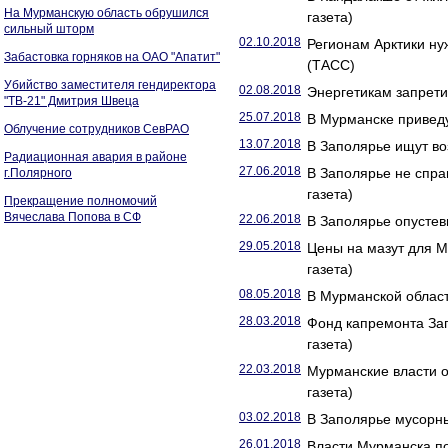
На Мурманскую область обрушился
газета)
сильный шторм
02.10.2018
Регионам Арктики н
Забастовка горняков на ОАО "Апатит"
(ТАСС)
Убийство заместителя гендиректора
02.08.2018
Энергетикам запретил
"ТВ-21" Дмитрия Швеца
25.07.2018
В Мурманске приведу
Облучение сотрудников СевРАО
13.07.2018
В Заполярье ищут во
Радиационная авария в районе
27.06.2018
В Заполярье не спра
г.Полярного
газета)
Прекращение полномочий
Вячеслава Попова в СФ
22.06.2018
В Заполярье опустев
29.05.2018
Цены на мазут для М
газета)
08.05.2018
В Мурманской област
28.03.2018
Фонд капремонта За
газета)
22.03.2018
Мурманские власти о
газета)
03.02.2018
В Заполярье мусорны
26.01.2018
Власти Мурманска п