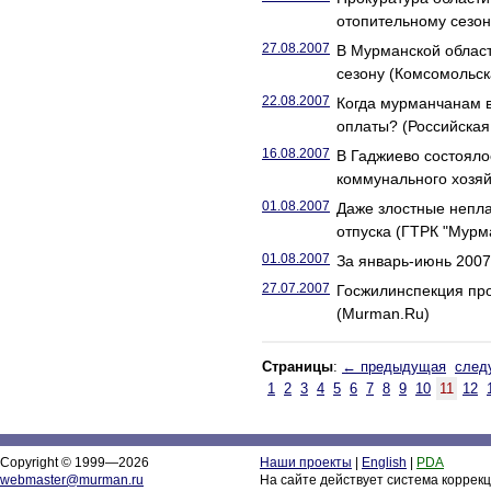
отопительному сезон
27.08.2007
В Мурманской област
сезону (Комсомольс
22.08.2007
Когда мурманчанам 
оплаты? (Российская 
16.08.2007
В Гаджиево состояло
коммунального хозяй
01.08.2007
Даже злостные непла
отпуска (ГТРК "Мурм
01.08.2007
За январь-июнь 2007 
27.07.2007
Госжилинспекция про
(Murman.Ru)
Страницы
:
← предыдущая
след
1
2
3
4
5
6
7
8
9
10
11
12
Copyright © 1999—2026
Наши проекты
|
English
|
PDA
webmaster@murman.ru
На сайте действует система коррек