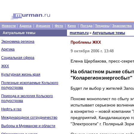
|
|
|
|
|
|
|
Новости
Адреса
Аукцион
Фото
Кино
Погода
Тендеры
Знакомства
Актуальные темы
murman.ru
»
Актуальные темы
Экономика региона
Проблемы ЖКХ
Арктика
9 октября 2006 г. 13:48
Социальная сфера
Елена Щербакова, пресс-секре
ЖКХ
На областном рынке сбыт
Культурная жизнь края
"Коларегионэнергосбыт"
Полезные ископаемые Кольского
полуострова
Будет ли выбор у жителей Зап
Природа и экология Кольского
Похоже монополист по сбыту эл
полуострова
испытывает серьезное волнение
Нефть и газ
а конкретно – новой компании
предприятий, Кандалакшскую го
Международное сотрудничество
"Электросети" г. Полярный Зори
Выборы в Мурманске и области