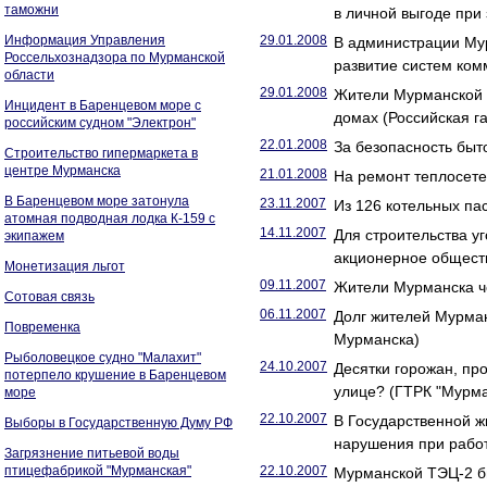
таможни
в личной выгоде при
Информация Управления
29.01.2008
В администрации Му
Россельхознадзора по Мурманской
развитие систем ко
области
29.01.2008
Жители Мурманской о
Инцидент в Баренцевом море с
домах (Российская га
российским судном "Электрон"
22.01.2008
За безопасность быт
Строительство гипермаркета в
центре Мурманска
21.01.2008
На ремонт теплосете
В Баренцевом море затонула
23.11.2007
Из 126 котельных па
атомная подводная лодка К-159 с
14.11.2007
Для строительства у
экипажем
акционерное общест
Монетизация льгот
09.11.2007
Жители Мурманска че
Сотовая связь
06.11.2007
Долг жителей Мурман
Повременка
Мурманска)
Рыболовецкое судно "Малахит"
24.10.2007
Десятки горожан, пр
потерпело крушение в Баренцевом
улице? (ГТРК "Мурма
море
22.10.2007
В Государственной 
Выборы в Государственную Думу РФ
нарушения при рабо
Загрязнение питьевой воды
птицефабрикой "Мурманская"
22.10.2007
Мурманской ТЭЦ-2 б