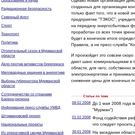
Однако новая организация дейст
Образование и наука
созданных для организации кон
Радиационная безопасность
только факт того, что в новой 
Северный флот
предприятие "ТЭКОС", учредит
на передачу энергосбытовых фу
Спорт
проработан со всех точек зрен
Транспорт
будет в конечном итоге опреде
Политика
Правила, а не пресс-служба "К
Отопительный сезон в Мурманской
И произойдет это совсем скоро 
области
дают шанс коммунальщикам в пе
Дело против активистов Greenpeace
области, для чего, собственно
Миллиардные хищения в энергетике
электроэнергетики и принимался
снижения цены для конечных по
Выборы губернатора Мурманской
области
Сотрудничество со странами
Статьи по теме
Баренц-региона
08.02.2008
До 1 мая 2008 года 
Информация пресс-службы УМВД
"Мурман")
Штокмановский проект
01.02.2008
Фонд содействия реф
что следует просить
Национальные проекты
30.01.2008
На заседании област
Из оперативной сводки Мурманской