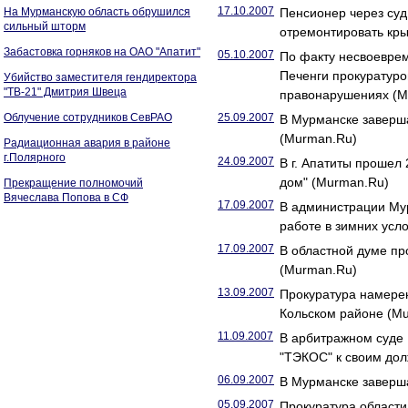
17.10.2007
На Мурманскую область обрушился
Пенсионер через суд
сильный шторм
отремонтировать кр
Забастовка горняков на ОАО "Апатит"
05.10.2007
По факту несвоеврем
Печенги прокуратуро
Убийство заместителя гендиректора
"ТВ-21" Дмитрия Швеца
правонарушениях (M
Облучение сотрудников СевРАО
25.09.2007
В Мурманске заверша
(Murman.Ru)
Радиационная авария в районе
г.Полярного
24.09.2007
В г. Апатиты проше
дом" (Murman.Ru)
Прекращение полномочий
Вячеслава Попова в СФ
17.09.2007
В администрации Мур
работе в зимних усл
17.09.2007
В областной думе пр
(Murman.Ru)
13.09.2007
Прокуратура намерен
Кольском районе (M
11.09.2007
В арбитражном суде
"ТЭКОС" к своим до
06.09.2007
В Мурманске заверша
05.09.2007
Прокуратура области