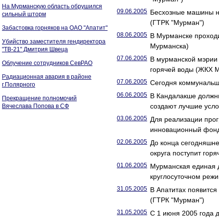
На Мурманскую область обрушился
09.06.2005
Бесхозные машины н
сильный шторм
(ГТРК "Мурман")
Забастовка горняков на ОАО "Апатит"
08.06.2005
В Мурманске проход
Убийство заместителя гендиректора
Мурманска)
"ТВ-21" Дмитрия Швеца
07.06.2005
В мурманской мэрии 
Облучение сотрудников СевРАО
горячей воды (ЖКХ 
Радиационная авария в районе
07.06.2005
Сегодня коммунальщи
г.Полярного
06.06.2005
В Кандалакше должни
Прекращение полномочий
создают лучшие усло
Вячеслава Попова в СФ
03.06.2005
Для реализации прог
инновационный фонд
02.06.2005
До конца сегодняшне
округа поступит гор
01.06.2005
Мурманская единая д
круглосуточном режи
31.05.2005
В Апатитах появится
(ГТРК "Мурман")
31.05.2005
С 1 июня 2005 года 