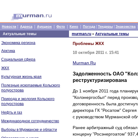
|
|
|
|
|
|
|
Новости
Адреса
Аукцион
Фото
Кино
Погода
Тендеры
Знакомства
Актуальные темы
murman.ru
»
Актуальные темы
Экономика региона
Проблемы ЖКХ
Арктика
10 октября 2011 г. 15:41
Социальная сфера
Murman.Ru
ЖКХ
Задолженность ОАО "Колэ
Культурная жизнь края
реструктуризирована
Полезные ископаемые Кольского
полуострова
До 1 ноября 2011 года планиру
"Колэнергосбыт" перед произво
Природа и экология Кольского
договоренность была достигнута
полуострова
директора ГК "Росатом" Серге
Нефть и газ
с руководством Мурманской обл
Международное сотрудничество
Ранее арбитражный суд обязал
Выборы в Мурманске и области
концерну "Росэнергоатом" 937,