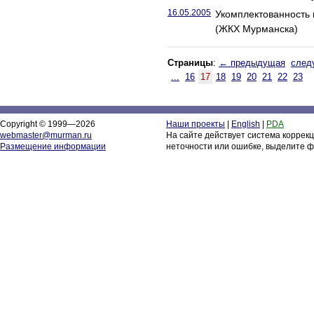
16.05.2005
Укомплектованность 
(ЖКХ Мурманска)
Страницы
:
← предыдущая
след
...
16
17
18
19
20
21
22
23
Copyright © 1999—2026
Наши проекты
|
English
|
PDA
webmaster@murman.ru
На сайте действует система коррек
Размещение информации
неточности или ошибке, выделите ф