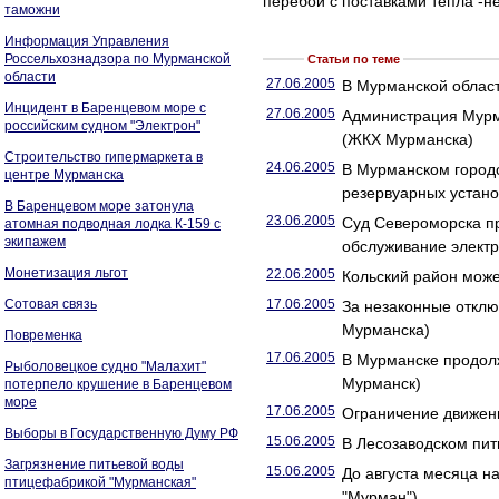
перебои с поставками тепла -н
таможни
Информация Управления
Россельхознадзора по Мурманской
Статьи по теме
области
27.06.2005
В Мурманской област
Инцидент в Баренцевом море с
27.06.2005
Администрация Мурм
российским судном "Электрон"
(ЖКХ Мурманска)
Строительство гипермаркета в
24.06.2005
В Мурманском городс
центре Мурманска
резервуарных устано
В Баренцевом море затонула
23.06.2005
Суд Североморска п
атомная подводная лодка К-159 с
экипажем
обслуживание электр
Монетизация льгот
22.06.2005
Кольский район може
Сотовая связь
17.06.2005
За незаконные откл
Мурманска)
Повременка
17.06.2005
В Мурманске продол
Рыболовецкое судно "Малахит"
Мурманск)
потерпело крушение в Баренцевом
море
17.06.2005
Ограничение движени
Выборы в Государственную Думу РФ
15.06.2005
В Лесозаводском пит
Загрязнение питьевой воды
15.06.2005
До августа месяца н
птицефабрикой "Мурманская"
"Мурман")