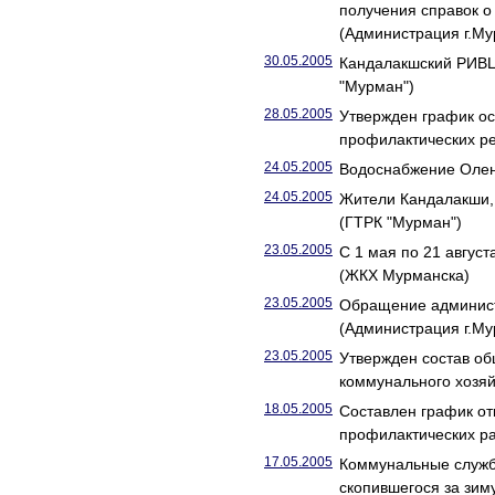
получения справок о
(Администрация г.Му
30.05.2005
Кандалакшский РИВЦ
"Мурман")
28.05.2005
Утвержден график ос
профилактических ре
24.05.2005
Водоснабжение Олен
24.05.2005
Жители Кандалакши,
(ГТРК "Мурман")
23.05.2005
С 1 мая по 21 авгус
(ЖКХ Мурманска)
23.05.2005
Обращение администр
(Администрация г.Му
23.05.2005
Утвержден состав об
коммунального хозяй
18.05.2005
Составлен график о
профилактических ра
17.05.2005
Коммунальные службы
скопившегося за зим