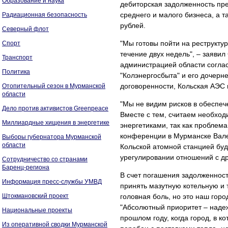
Образование и наука
дебиторская задолженность пр
среднего и малого бизнеса, а 
Радиационная безопасность
рублей.
Северный флот
"Мы готовы пойти на реструкту
Спорт
течение двух недель", – заявил
Транспорт
администрацией области соглас
Политика
"Колэнергосбыта" и его дочерн
договоренности, Кольская АЭС 
Отопительный сезон в Мурманской
области
"Мы не видим рисков в обеспеч
Дело против активистов Greenpeace
Вместе с тем, считаем необхо
Миллиардные хищения в энергетике
энергетиками, так как проблема
конференции в Мурманске Валер
Выборы губернатора Мурманской
области
Кольской атомной станцией буд
урегулировании отношений с д
Сотрудничество со странами
Баренц-региона
В счет погашения задолженност
Информация пресс-службы УМВД
принять мазутную котельную и 
Штокмановский проект
головная боль, но это наш горо
"Абсолютный приоритет – надеж
Национальные проекты
прошлом году, когда город, в 
Из оперативной сводки Мурманской