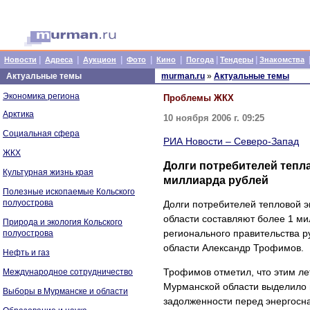
|
|
|
|
|
|
|
Новости
Адреса
Аукцион
Фото
Кино
Погода
Тендеры
Знакомства
Актуальные темы
murman.ru
»
Актуальные темы
Экономика региона
Проблемы ЖКХ
Арктика
10 ноября 2006 г. 09:25
Социальная сфера
РИА Новости – Северо-Запад
ЖКХ
Долги потребителей тепла
Культурная жизнь края
миллиарда рублей
Полезные ископаемые Кольского
полуострова
Долги потребителей тепловой
области составляют более 1 м
Природа и экология Кольского
регионального правительства 
полуострова
области Александр Трофимов.
Нефть и газ
Трофимов отметил, что этим ле
Международное сотрудничество
Мурманской области выделило 
Выборы в Мурманске и области
задолженности перед энергосн