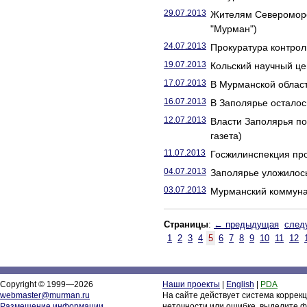
29.07.2013
Жителям Североморс
"Мурман")
24.07.2013
Прокуратура контрол
19.07.2013
Кольский научный це
17.07.2013
В Мурманской област
16.07.2013
В Заполярье осталось
12.07.2013
Власти Заполярья по
газета)
11.07.2013
Госжилинспекция пр
04.07.2013
Заполярье уложилось
03.07.2013
Мурманский коммунал
Страницы
:
← предыдущая
след
1
2
3
4
5
6
7
8
9
10
11
12
Copyright © 1999—2026
Наши проекты
|
English
|
PDA
webmaster@murman.ru
На сайте действует система коррек
Размещение информации
неточности или ошибке, выделите ф