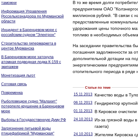
В то же время долги потребит
таможни
предприятием ОАО "Колэнергос
Информация Управления
миллионов рублей. "В связи с 
Россельхознадзора по Мурманской
области
предоставленные коммунальные 
удорожания цены топочного маз
Инцидент в Баренцевом море с
топливо в необходимых объемах
российским судном "Электрон"
Строительство гипермаркета в
На заседании правительства б
центре Мурманска
погашения задолженности за о
В Баренцевом море затонула
дополнительной дотации на по
атомная подводная лодка К-159 с
энергетическими предприятия
экипажем
отопительного периода в ряде 
Монетизация льгот
Сотовая связь
Статьи по теме
Повременка
15.11.2013
Качество воды в Тул
Рыболовецкое судно "Малахит"
06.11.2013
Гендиректор крупной
потерпело крушение в Баренцевом
01.11.2013
море
В Кировске очистили 
24.10.2013
Из-за грязной воды 
Выборы в Государственную Думу РФ
газета)
Загрязнение питьевой воды
птицефабрикой "Мурманская"
24.10.2013
Жителям Кировска сд