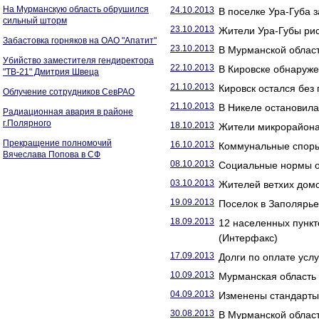
На Мурманскую область обрушился
24.10.2013
В поселке Ура-Губа 
сильный шторм
23.10.2013
Жители Ура-Губы рис
Забастовка горняков на ОАО "Апатит"
23.10.2013
В Мурманской област
Убийство заместителя гендиректора
22.10.2013
В Кировске обнаруже
"ТВ-21" Дмитрия Швеца
21.10.2013
Кировск остался без
Облучение сотрудников СевРАО
21.10.2013
В Никеле остановила
Радиационная авария в районе
г.Полярного
18.10.2013
Жители микрорайона 
Прекращение полномочий
16.10.2013
Коммунальные споры
Вячеслава Попова в СФ
08.10.2013
Социальные нормы оп
03.10.2013
Жителей ветхих домо
19.09.2013
Поселок в Заполярье
18.09.2013
12 населенных пункт
(Интерфакс)
17.09.2013
Долги по оплате усл
10.09.2013
Мурманская область 
04.09.2013
Изменены стандарты
30.08.2013
В Мурманской области