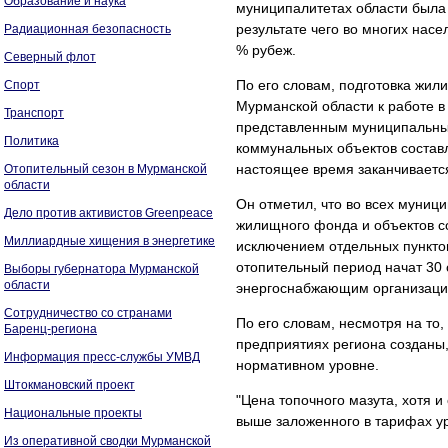
Образование и наука
муниципалитетах области была 
результате чего во многих нас
Радиационная безопасность
% рубеж.
Северный флот
По его словам, подготовка жи
Спорт
Мурманской области к работе в
Транспорт
представленным муниципальным
Политика
коммунальных объектов составл
настоящее время заканчиваетс
Отопительный сезон в Мурманской
области
Он отметил, что во всех муниц
Дело против активистов Greenpeace
жилищного фонда и объектов со
Миллиардные хищения в энергетике
исключением отдельных пунктов
отопительный период начат 30 
Выборы губернатора Мурманской
области
энергоснабжающим организация
Сотрудничество со странами
По его словам, несмотря на т
Баренц-региона
предприятиях региона созданы,
Информация пресс-службы УМВД
нормативном уровне.
Штокмановский проект
"Цена топочного мазута, хотя и
Национальные проекты
выше заложенного в тарифах ур
Из оперативной сводки Мурманской