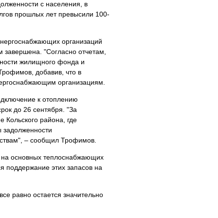
олженности с населения, в
олгов прошлых лет превысили 100-
 энергоснабжающих организаций
м завершена. "Согласно отчетам,
вности жилищного фонда и
Трофимов, добавив, что в
энергоснабжающим организациям.
одключение к отоплению
ок до 26 сентября. "За
е Кольского района, где
ы задолженности
ствам", – сообщил Трофимов.
ва на основных теплоснабжающих
ся поддержание этих запасов на
 все равно остается значительно