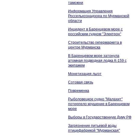
таможни
Информация Управления
Россельхознадзора по Мурманской
области
Инцидент в Баренцевом море с
российским судном "Электрон"
Строительство гипермаркета в
центре Мурманска
В Баренцевом море затонула
атомная подводная лодка К-159 с
экипажем
Монетизация льгот
Сотовая связь
Повременка
Рыболовецкое судно "Малахит"
потерпело крушение в Баренцевом
море
Выборы в Государственную Думу РФ
Загрязнение питьевой воды
птицефабрикой "Мурманская"