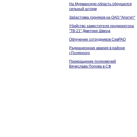
На Мурманскую область обрушился
сильный шторм
Забастовка горняков на ОАО "Апатит"
Убийство заместителя гендиректора
"ТВ-21" Дмитрия Швеца
Облучение сотрудников СевРАО
Радиационная авария в районе
г.Полярного
Прекращение полномочий
Вячеслава Попова в СФ