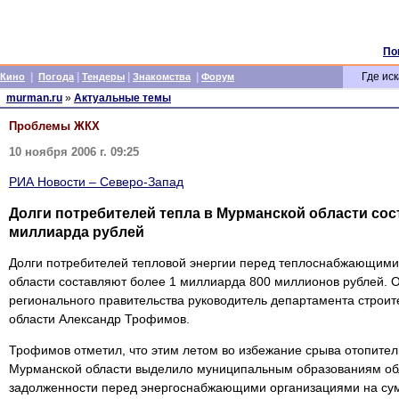
По
|
|
|
|
Где иск
Кино
Погода
Тендеры
Знакомства
Форум
murman.ru
»
Актуальные темы
Проблемы ЖКХ
10 ноября 2006 г. 09:25
РИА Новости – Северо-Запад
Долги потребителей тепла в Мурманской области сос
миллиарда рублей
Долги потребителей тепловой энергии перед теплоснабжающим
области составляют более 1 миллиарда 800 миллионов рублей. 
регионального правительства руководитель департамента строи
области Александр Трофимов.
Трофимов отметил, что этим летом во избежание срыва отопител
Мурманской области выделило муниципальным образованиям обл
задолженности перед энергоснабжающими организациями на сум