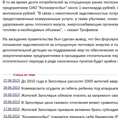
В то же время долги потребителей за отпущенную ранее теплоэ
предприятием ОАО "Колэнергосбыт" около 1 миллиарда рублей,
миллионов рублей. "В связи с накопленной задолженностью потр
предоставленные коммунальные услуги, а также убытками, понес
удорожания цены топочного мазута, энергоснабжающие организац
топливо в необходимых объемах", – сказал Трофимов.
На заседании правительства был сделан вывод, что без форсир
погашения задолженности за отпущенную тепловую энергию и п
дополнительной дотации на поддержание мер по обеспечению к
энергетическими предприятиями в прошедшем отопительном пе
отопительного периода в ряде населенных пунктов будет крайне
Статьи по теме
27.06.2013
До 2015 года в Заполярье расселят 2000 жителей авар
26.06.2013
Коммерсанта осудили за гибель ребенка под козырьком
20.06.2013
Жителей Заполярья обязали платить за капремонт свои
20.06.2013
В Заполярье цена газового отопления может сравнятьс
17.06.2013
Жителей Заполярья призвали активнее брать субсидии 
31.05.2013
"Колэнергосбыт" отказался признать себя банкротом (Р