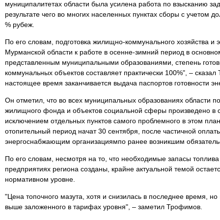
муниципалитетах области была усилена работа по взысканию зад
результате чего во многих населенных пунктах сборы с учетом д
% рубеж.
По его словам, подготовка жилищно-коммунального хозяйства и
Мурманской области к работе в осенне-зимний период в основно
представленным муниципальными образованиями, степень гото
коммунальных объектов составляет практически 100%", – сказал 
настоящее время заканчивается выдача паспортов готовности 
Он отметил, что во всех муниципальных образованиях области п
жилищного фонда и объектов социальной сферы произведено в ср
исключением отдельных пунктов самого проблемного в этом план
отопительный период начат 30 сентября, после частичной оплат
энергоснабжающим организациямпо ранее возникшим обязатель
По его словам, несмотря на то, что необходимые запасы топли
предприятиях региона созданы, крайне актуальной темой остает
нормативном уровне.
"Цена топочного мазута, хотя и снизилась в последнее время, но
выше заложенного в тарифах уровня", – заметил Трофимов.