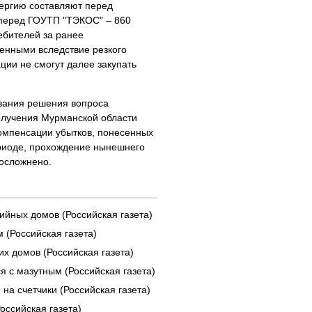
нергию составляют перед
 перед ГОУТП "ТЭКОС" – 860
ебителей за ранее
енными вследствие резкого
ии не смогут далее закупать
ования решения вопроса
олучения Мурманской области
омпенсации убытков, понесенных
риоде, прохождение нынешнего
 осложнено.
ийных домов (Российская газета)
 (Российская газета)
х домов (Российская газета)
я с мазутным (Российская газета)
на счетчики (Российская газета)
оссийская газета)