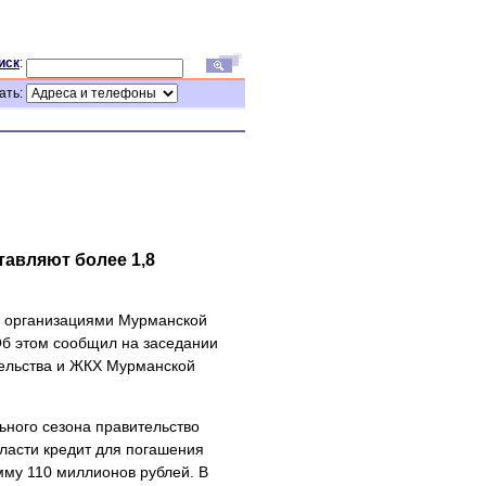
иск
:
ать:
тавляют более 1,8
и организациями Мурманской
Об этом сообщил на заседании
тельства и ЖКХ Мурманской
ьного сезона правительство
асти кредит для погашения
му 110 миллионов рублей. В