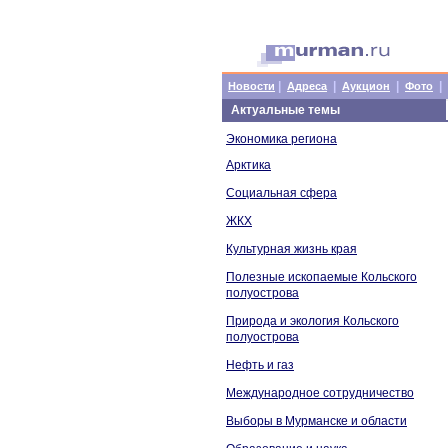
|
|
|
|
Новости
Адреса
Аукцион
Фото
Актуальные темы
Экономика региона
Арктика
Социальная сфера
ЖКХ
Культурная жизнь края
Полезные ископаемые Кольского
полуострова
Природа и экология Кольского
полуострова
Нефть и газ
Международное сотрудничество
Выборы в Мурманске и области