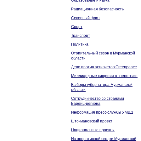
Образование и наука
Радиационная безопасность
Северный флот
Спорт
Транспорт
Политика
Отопительный сезон в Мурманской
области
Дело против активистов Greenpeace
Миллиардные хищения в энергетике
Выборы губернатора Мурманской
области
Сотрудничество со странами
Баренц-региона
Информация пресс-службы УМВД
Штокмановский проект
Национальные проекты
Из оперативной сводки Мурманской