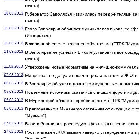
газета)
18.03.2013
Губернатор Заполярья извинилась перед жителями за 
газета)
15.03.2013
Глава Заполярья обвиняет муниципалов в кризисе сф
(Интерфакс)
15.03.2013
В жилищной сфере весеннее обострение (ГТРК "Мурм
14.03.2013
В Заполярье не успеют к 1 июля установить все обще
газета)
11.03.2013
Утверждены новые нормативы на жилищно-коммунальн
07.03.2013
Минрегион не допустит резкого роста платежей ЖКХ в 
06.03.2013
В Заполярье обсудили новые коммунальные нормативы
05.03.2013
Подземные источники оказались слишком дорогими дл
05.03.2013
В Мурманской области перебои с газом (ГТРК "Мурман
01.03.2013
В региональном Минэнерго отслеживают ситуацию с г
"Мурман")
27.02.2013
Власти Заполярья расследуют факты завышения квартп
27.02.2013
Рост платежей ЖКХ вызван неверно утвержденными в 
"Новости")