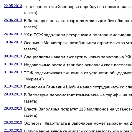
22.05.2013
Теплоэнергетики Заполярья перейдут на прямые расч
газета)
26.04.2013
В Заполярье повысят квартплату жильцам без общедом
газета)
24.04.2013
УК и ТСЖ задолжали ресурсникам полтора миллиарда 
18.04.2013
Осенью в Мончегорске возобновится строительство уго
газета)
08.04.2013
Специалисты начали экспертизу новых тарифов на ЖКХ
01.04.2013
Недовольные ростом тарифов основали свое поселени
01.04.2013
ТСЖ подсчитывают экономию от установки общедомов
"Мурман")
01.04.2013
Бизнесмен Геннадий Шубин начал сотрудничать со сл
29.03.2013
В Заполярье пересмотрят коммунальные тарифы на вт
газета)
29.03.2013
Власти Заполярья потратят 115 миллионов на установк
газета)
26.03.2013
Эксперты: Квартплата в Заполярье может вырасти на 2
21.03.2013
В Мурманске вдвое снизилась собираемость коммунал