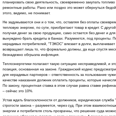
планировать свою деятельность, своевременно закупать топливо
ремонтные работы. Рано или поздно это может обернуться бедой
этого, видимо, не понимает.
Не задумываются они и о том, что, оставляя без оплаты своевр
тепловую энергию, по сути, приобретают товар в кредит. С друго
получая денег за свою продукцию, само остается без денег и для 
вынуждено брать кредиты в банках. Разумеется, под проценты. П
нерадивых потребителей, "ТЭКОС" влезает в долги, выплачивает 
возвращают лишь то, что формально должны, да еще спустя меся
безнадежно обгрызла инфляция.
Теплоэнергетики полагают такую ситуацию несправедливой, и эт
позиция, основанная на законе. Гражданский кодекс предусматри
для нерадивых партнеров – ответственность за пользование чуж
качестве наказания должник оплатить проценты, которые начисля
По закону, процентная ставка в этом случае равна ставке рефин
– сейчас это 10%.
Устав ждать благосклонности от должников, юридическая служба 
строгости закона – разумеется, через суд. При этом взаимоотно
энергии и потребителя столь прозрачны, что решение суда можн