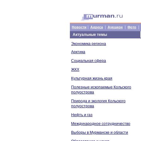
|
|
|
|
Новости
Адреса
Аукцион
Фото
Актуальные темы
Экономика региона
Арктика
Социальная сфера
ЖКХ
Культурная жизнь края
Полезные ископаемые Кольского
полуострова
Природа и экология Кольского
полуострова
Нефть и газ
Международное сотрудничество
Выборы в Мурманске и области