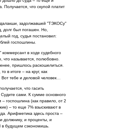
о дошло до суда – то еще и
. Получается, что скупой платит
ндалакши, задолжавшей "ТЭКОСу"
д, долг был погашен. Но,
елый год, судья постановил:
рублей госпошлины.
 коммерсант в ходе судебного
е, что называется, полюбовно.
менее, пришлось раскошелиться.
о в итоге – на круг, как
! Вот тебе и деловой человек…
олучается, что гасить
 Судите сами. К сумме основного
 – госпошлина (как правило, от 2
акие) – то еще 7% взыскивают в
уда. Арифметика здесь проста –
и должнику, и проценты, и
 И в будущем сэкономишь.