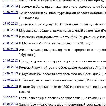
Жителей ветхих домов в Мурманске переселят принуди
19.09.2013
Поселок в Заполярье накануне снегопадов остался без
18.09.2013
12 населенных пунктов Мурманской области остались б
(Интерфакс)
17.09.2013
Долги по оплате услуг ЖКХ превысили 5 млрд рублей 
10.09.2013
Мурманская область закупила месячный запас газа (Ро
04.09.2013
Изменены стандарты стоимости ЖКУ (Мурманские бизн
30.08.2013
В Мурманской области закончился газ (Взгляд)
29.07.2013
Жителям Североморска сделают перерасчет за перебо
"Мурман")
24.07.2013
Прокуратура контролирует ситуацию с поставками газа
19.07.2013
Кольский научный центр обследовал козырьки в Апати
17.07.2013
В Мурманской области осталось газа на шесть дней (Le
16.07.2013
В Заполярье осталось газа на шесть дней (Российская 
12.07.2013
Власти Заполярья потратят 200 млн на снижение ком
газета)
11.07.2013
Госжилинспекция проверила управляющие компании О
04.07.2013
Заполярье уложилось в шестипроцентный рост квартпл