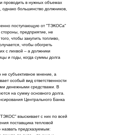
 и проводить в нужных объемах
, однако большинство должников,
еменно поступающую от "ТЭКОСа"
й стороны, предприятие, не
того, чтобы закупить топливо,
олучается, чтобы обогреть
их с лихвой – а должники
цы и годы, когда суммы долга
о не субъективное мнение, а
вает особый вид ответственности
ими денежными средствами. В
ются на сумму основного долга.
ансирования Центрального Банка
"ТЭКОС" взыскивает с них по всей
шения поставщика тепловой
о назвать предсказуемым: