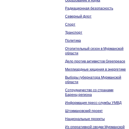
Образование и наука
Радиационная безопасность
Северный флот
Спорт
Транспорт
Политика
Отопительный сезон в Мурманской
области
Дело против активистов Greenpeace
Миллиардные хищения в энергетике
Выборы губернатора Мурманской
области
Сотрудничество со странами
Баренц-региона
Информация пресс-службы УМВД
Штокмановский проект
Национальные проекты
Из оперативной сводки Мурманской