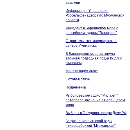
таможни
Информация Управления
Россельхознадзора по Мурманской
области
Инцидент в Баренцевом море с
российским судном "Электрон"
Строительство гипермаркета в
центре Мурманска
В Баренцевом море затонула
атомная подводная лодка К-159 с
экипажем
Монетизация льгот
Сотовая связь
Повременка
Рыболовецкое судно "Малахит"
потерпело крушение в Баренцевом
море
Выборы в Государственную Думу РФ
Загрязнение питьевой воды
птицефабрикой "Мурманская"