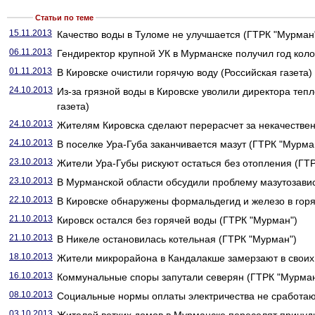
Статьи по теме
15.11.2013
Качество воды в Туломе не улучшается (ГТРК "Мурман
06.11.2013
Гендиректор крупной УК в Мурманске получил год коло
01.11.2013
В Кировске очистили горячую воду (Российская газета)
24.10.2013
Из-за грязной воды в Кировске уволили директора теп
газета)
24.10.2013
Жителям Кировска сделают перерасчет за некачествен
24.10.2013
В поселке Ура-Губа заканчивается мазут (ГТРК "Мурма
23.10.2013
Жители Ура-Губы рискуют остаться без отопления (ГТ
23.10.2013
В Мурманской области обсудили проблему мазутозави
22.10.2013
В Кировске обнаружены формальдегид и железо в горя
21.10.2013
Кировск остался без горячей воды (ГТРК "Мурман")
21.10.2013
В Никеле остановилась котельная (ГТРК "Мурман")
18.10.2013
Жители микрорайона в Кандалакше замерзают в своих
16.10.2013
Коммунальные споры запутали северян (ГТРК "Мурман
08.10.2013
Социальные нормы оплаты электричества не сработают
03.10.2013