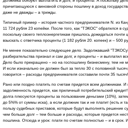
должника обязуют выплатить и долг, и проценты. А поскольку дел
причитающуюся с виновной стороны пошлину в доход государства
даже не дважды – а трижды.
Типичный пример – история частного предпринимателя N. из Ка
11 724 рубля 23 копейки. После того, как "ТЭКОС" обратился в су
поскольку своего теплоэнергетикам пришлось дожидаться почти ц
взыскать с ответчика проценты (1 182 рубля 20. копеек) и – 500 
Не менее показательно следующее дело. Задолжавший "ТЭКОСу"
разбирательства признал и сам долг, и проценты – и выплатил вс
Дело было прекращено – но на госпошлину бизнесмену, тем не 
И если изначально он должен был за тепло 30 с половиной тысяч, т
говорится – расходы предпринимателя составили почти 35 тысяч
Рано или поздно платить по счетам придется всем должникам. И п
задолженность придется, как приличный потребительский кредит!
долга плюсуются проценты за пользование деньгами (10%), затем
до 5%% от суммы иска), а если должник так и не платит (есть и т
пользу судебных приставов, которые будут выполнять решение с
чем больше долг – тем больше и расходы, которые придется нест
пошлина. Отсюда и урок: плати по счетам полностью – и в срок.