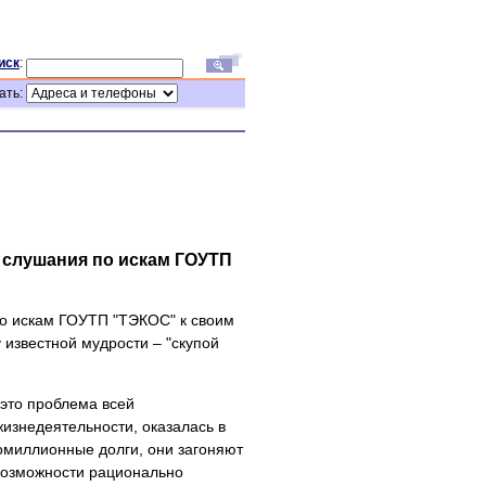
иск
:
ать:
 слушания по искам ГОУТП
о искам ГОУТП "ТЭКОС" к своим
 известной мудрости – "скупой
 это проблема всей
жизнедеятельности, оказалась в
омиллионные долги, они загоняют
возможности рационально