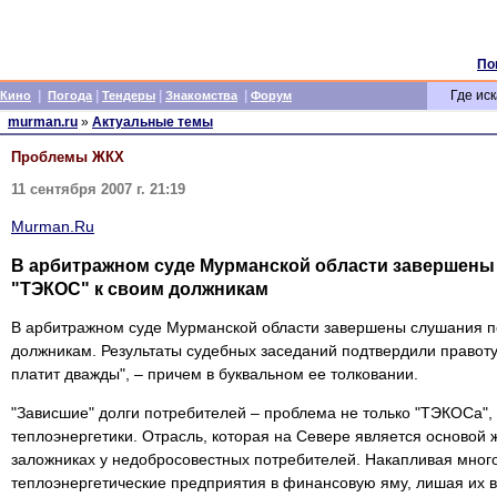
По
|
|
|
|
Где иск
Кино
Погода
Тендеры
Знакомства
Форум
murman.ru
»
Актуальные темы
Проблемы ЖКХ
11 сентября 2007 г. 21:19
Murman.Ru
В арбитражном суде Мурманской области завершены
"ТЭКОС" к своим должникам
В арбитражном суде Мурманской области завершены слушания п
должникам. Результаты судебных заседаний подтвердили правоту
платит дважды", – причем в буквальном ее толковании.
"Зависшие" долги потребителей – проблема не только "ТЭКОСа",
теплоэнергетики. Отрасль, которая на Севере является основой 
заложниках у недобросовестных потребителей. Накапливая мног
теплоэнергетические предприятия в финансовую яму, лишая их 