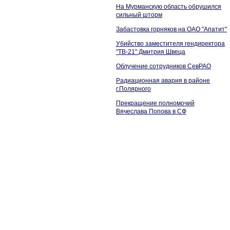
На Мурманскую область обрушился
сильный шторм
Забастовка горняков на ОАО "Апатит"
Убийство заместителя гендиректора
"ТВ-21" Дмитрия Швеца
Облучение сотрудников СевРАО
Радиационная авария в районе
г.Полярного
Прекращение полномочий
Вячеслава Попова в СФ