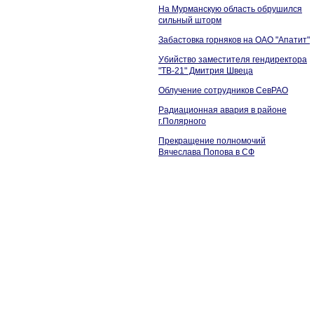
На Мурманскую область обрушился
сильный шторм
Забастовка горняков на ОАО "Апатит"
Убийство заместителя гендиректора
"ТВ-21" Дмитрия Швеца
Облучение сотрудников СевРАО
Радиационная авария в районе
г.Полярного
Прекращение полномочий
Вячеслава Попова в СФ