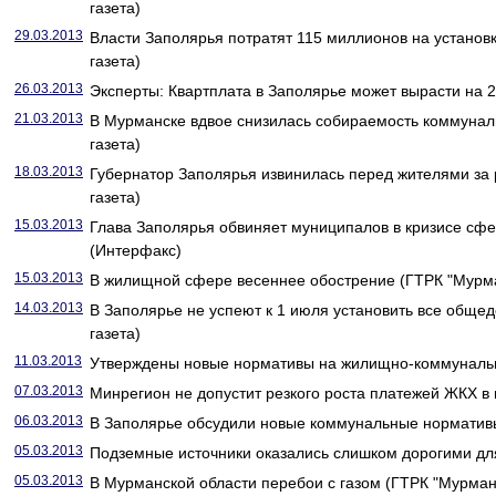
газета)
29.03.2013
Власти Заполярья потратят 115 миллионов на установк
газета)
26.03.2013
Эксперты: Квартплата в Заполярье может вырасти на 2
21.03.2013
В Мурманске вдвое снизилась собираемость коммунал
газета)
18.03.2013
Губернатор Заполярья извинилась перед жителями за 
газета)
15.03.2013
Глава Заполярья обвиняет муниципалов в кризисе сф
(Интерфакс)
15.03.2013
В жилищной сфере весеннее обострение (ГТРК "Мурм
14.03.2013
В Заполярье не успеют к 1 июля установить все обще
газета)
11.03.2013
Утверждены новые нормативы на жилищно-коммунальн
07.03.2013
Минрегион не допустит резкого роста платежей ЖКХ в 
06.03.2013
В Заполярье обсудили новые коммунальные нормативы
05.03.2013
Подземные источники оказались слишком дорогими дл
05.03.2013
В Мурманской области перебои с газом (ГТРК "Мурман