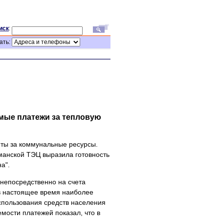
иск
:
ать:
мые платежи за тепловую
ты за коммунальные ресурсы.
манской ТЭЦ выразила готовность
а".
непосредственно на счета
в настоящее время наиболее
пользования средств населения
мости платежей показал, что в