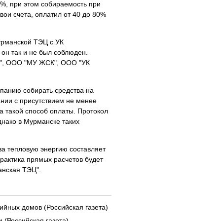
6%, при этом собираемость при
вои счета, оплатил от 40 до 80%
урманской ТЭЦ с УК
он так и не был соблюден.
с", ООО "МУ ЖСК", ООО "УК
панию собирать средства на
ании с присутствием не менее
а такой способ оплаты. Протокол
днако в Мурманске таких
за тепловую энергию составляет
практика прямых расчетов будет
анская ТЭЦ".
ийных домов (Российская газета)
 (Российская газета)