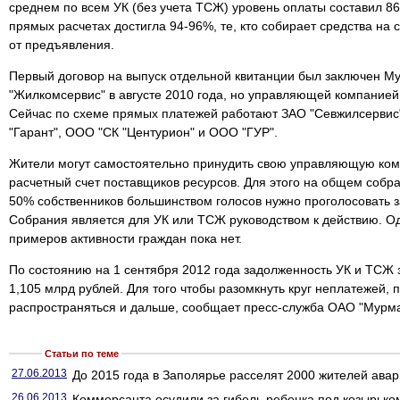
среднем по всем УК (без учета ТСЖ) уровень оплаты составил 8
прямых расчетах достигла 94-96%, те, кто собирает средства на с
от предъявления.
Первый договор на выпуск отдельной квитанции был заключен М
"Жилкомсервис" в августе 2010 года, но управляющей компанией 
Сейчас по схеме прямых платежей работают ЗАО "Севжилсерви
"Гарант", ООО "СК "Центурион" и ООО "ГУР".
Жители могут самостоятельно принудить свою управляющую ком
расчетный счет поставщиков ресурсов. Для этого на общем собр
50% собственников большинством голосов нужно проголосовать з
Собрания является для УК или ТСЖ руководством к действию. О
примеров активности граждан пока нет.
По состоянию на 1 сентября 2012 года задолженность УК и ТСЖ 
1,105 млрд рублей. Для того чтобы разомкнуть круг неплатежей, 
распространяться и дальше, сообщает пресс-служба ОАО "Мурм
Статьи по теме
27.06.2013
До 2015 года в Заполярье расселят 2000 жителей авар
26.06.2013
Коммерсанта осудили за гибель ребенка под козырьком