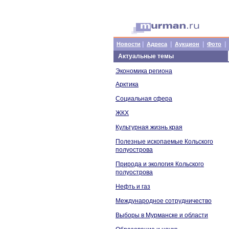
|
|
|
|
Новости
Адреса
Аукцион
Фото
Актуальные темы
Экономика региона
Арктика
Социальная сфера
ЖКХ
Культурная жизнь края
Полезные ископаемые Кольского
полуострова
Природа и экология Кольского
полуострова
Нефть и газ
Международное сотрудничество
Выборы в Мурманске и области