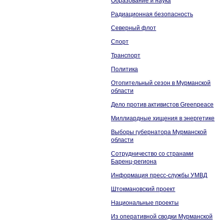
Образование и наука
Радиационная безопасность
Северный флот
Спорт
Транспорт
Политика
Отопительный сезон в Мурманской
области
Дело против активистов Greenpeace
Миллиардные хищения в энергетике
Выборы губернатора Мурманской
области
Сотрудничество со странами
Баренц-региона
Информация пресс-службы УМВД
Штокмановский проект
Национальные проекты
Из оперативной сводки Мурманской