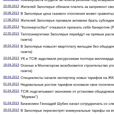
20.06.2013
Жителей Заполярья обязали платить за капремонт свои
20.06.2013
В Заполярье цена газового отопления может сравнятьс
17.06.2013
Жителей Заполярья призвали активнее брать субсидии 
31.05.2013
"Колэнергосбыт" отказался признать себя банкротом (Р
22.05.2013
Теплоэнергетики Заполярья перейдут на прямые расч
газета)
26.04.2013
В Заполярье повысят квартплату жильцам без общедом
газета)
24.04.2013
УК и ТСЖ задолжали ресурсникам полтора миллиарда 
18.04.2013
Осенью в Мончегорске возобновится строительство уго
газета)
08.04.2013
Специалисты начали экспертизу новых тарифов на ЖКХ
01.04.2013
Недовольные ростом тарифов основали свое поселени
01.04.2013
ТСЖ подсчитывают экономию от установки общедомов
"Мурман")
01.04.2013
Бизнесмен Геннадий Шубин начал сотрудничать со сл
29.03.2013
В Заполярье пересмотрят коммунальные тарифы на вт