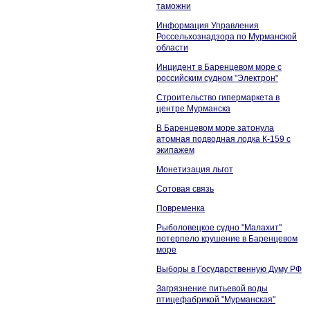
таможни
Информация Управления
Россельхознадзора по Мурманской
области
Инцидент в Баренцевом море с
российским судном "Электрон"
Строительство гипермаркета в
центре Мурманска
В Баренцевом море затонула
атомная подводная лодка К-159 с
экипажем
Монетизация льгот
Сотовая связь
Повременка
Рыболовецкое судно "Малахит"
потерпело крушение в Баренцевом
море
Выборы в Государственную Думу РФ
Загрязнение питьевой воды
птицефабрикой "Мурманская"