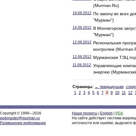
(Murman.Ru)
19.09.2012
По закону во всех д
"Мурман")
14.09.2012
В Мончегорске запус
"Мурман")
12.09.2012
Региональная прогр
контролем (Murman.
12.09.2012
Мурманская ТЭЦ под
11.09.2012
Управляющие компан
энергию (Мурманский
Страницы
:
← предыдущая
след
1
2
3
4
5
6
7
8
9
10
11
12
Copyright © 1999—2026
Наши проекты
|
English
|
PDA
webmaster@murman.ru
На сайте действует система коррек
Размещение информации
неточности или ошибке, выделите ф