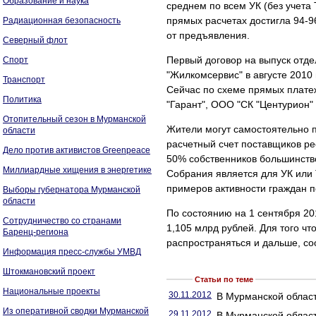
Образование и наука
среднем по всем УК (без учета
прямых расчетах достигла 94-96
Радиационная безопасность
от предъявления.
Северный флот
Первый договор на выпуск отд
Спорт
"Жилкомсервис" в августе 2010
Транспорт
Сейчас по схеме прямых плате
Политика
"Гарант", ООО "СК "Центурион"
Отопительный сезон в Мурманской
Жители могут самостоятельно 
области
расчетный счет поставщиков ре
Дело против активистов Greenpeace
50% собственников большинство
Миллиардные хищения в энергетике
Собрания является для УК или 
примеров активности граждан по
Выборы губернатора Мурманской
области
По состоянию на 1 сентября 20
Сотрудничество со странами
1,105 млрд рублей. Для того чт
Баренц-региона
распространяться и дальше, с
Информация пресс-службы УМВД
Штокмановский проект
Статьи по теме
Национальные проекты
30.11.2012
В Мурманской област
Из оперативной сводки Мурманской
29.11.2012
В Мурманской област