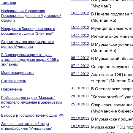
таможни
"Мурман")
Информация Управления
16.11.2012
В Никеле подписан п
Россельхознадзора по Мурманской
(Murman.Ru)
области
15.11.2012
Муниципальные конт
Инцидент в Баренцевом море с
российским судном "Электрон"
14.11.2012
Региональное минэне
Строительство гипермаркета в
13.11.2012
В Мурманске усилив
центре Мурманска
(Murman.Ru)
В Баренцевом море затонула
08.11.2012
В Мурманской облас
атомная подводная лодка К-159 с
экипажем
07.11.2012
Северяне жалуются н
Монетизация льгот
07.11.2012
Апатитская ТЭЦ подв
энергии" (Murman.Ru
Сотовая связь
31.10.2012
В Оленегорске разр
Повременка
29.10.2012
"Колэнергосбыт" уде
Рыболовецкое судно "Малахит"
потерпело крушение в Баренцевом
25.10.2012
Открылась временна
море
(Мурманские бизнес-
Выборы в Государственную Думу РФ
22.10.2012
В Мурманске прошел
Загрязнение питьевой воды
18.10.2012
Мурманская ТЭЦ подв
птицефабрикой "Мурманская"