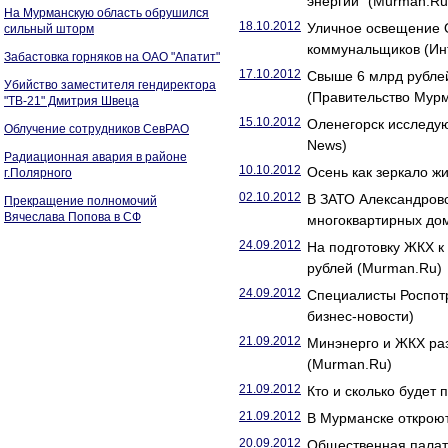
энергии" (Murman.Ru
На Мурманскую область обрушился
18.10.2012
Уличное освещение О
сильный шторм
коммунальщиков (Ин
Забастовка горняков на ОАО "Апатит"
17.10.2012
Свыше 6 млрд рубле
Убийство заместителя гендиректора
(Правительство Мурм
"ТВ-21" Дмитрия Швеца
15.10.2012
Оленегорск исследую
Облучение сотрудников СевРАО
News)
Радиационная авария в районе
10.10.2012
Осень как зеркало 
г.Полярного
02.10.2012
В ЗАТО Александровс
Прекращение полномочий
Вячеслава Попова в СФ
многоквартирных до
24.09.2012
На подготовку ЖКХ к
рублей (Murman.Ru)
24.09.2012
Специалисты Роспотр
бизнес-новости)
21.09.2012
Минэнерго и ЖКХ ра
(Murman.Ru)
21.09.2012
Кто и сколько будет
21.09.2012
В Мурманске откроют
20.09.2012
Общественная палат