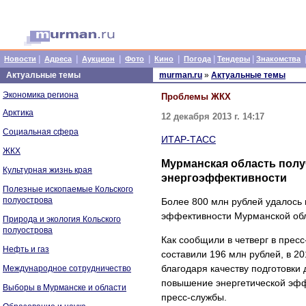
|
|
|
|
|
|
|
Новости
Адреса
Аукцион
Фото
Кино
Погода
Тендеры
Знакомства
Актуальные темы
murman.ru
»
Актуальные темы
Экономика региона
Проблемы ЖКХ
Арктика
12 декабря 2013 г. 14:17
Социальная сфера
ИТАР-ТАСС
ЖКХ
Мурманская область полу
Культурная жизнь края
энергоэффективности
Полезные ископаемые Кольского
полуострова
Более 800 млн рублей удалось 
эффективности Мурманской обла
Природа и экология Кольского
полуострова
Как сообщили в четверг в прес
Нефть и газ
составили 196 млн рублей, в 20
благодаря качеству подготовк
Международное сотрудничество
повышение энергетической эфф
Выборы в Мурманске и области
пресс-службы.