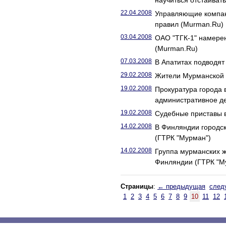
научиться отстаиват
22.04.2008
Управляющие компан
правил (Murman.Ru)
03.04.2008
ОАО "ТГК-1" намере
(Murman.Ru)
07.03.2008
В Апатитах подводят
29.02.2008
Жители Мурманской 
19.02.2008
Прокуратура города 
административное д
19.02.2008
Судебные приставы в
14.02.2008
В Финляндии городск
(ГТРК "Мурман")
14.02.2008
Группа мурманских 
Финляндии (ГТРК "М
Страницы
:
← предыдущая
след
1
2
3
4
5
6
7
8
9
10
11
12