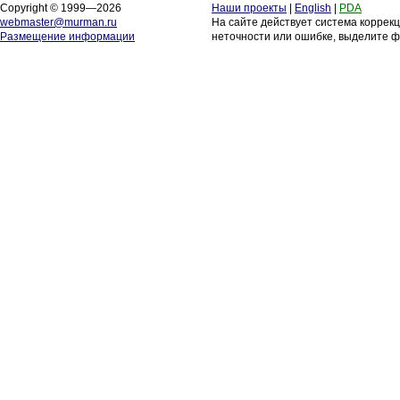
Copyright © 1999—2026
Наши проекты
|
English
|
PDA
webmaster@murman.ru
На сайте действует система коррек
Размещение информации
неточности или ошибке, выделите ф