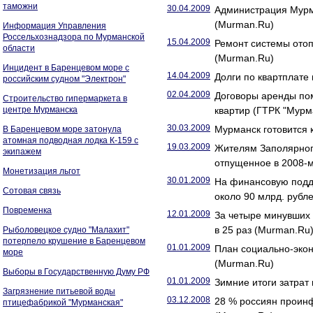
таможни
30.04.2009
Администрация Мурма
(Murman.Ru)
Информация Управления
Россельхознадзора по Мурманской
15.04.2009
Ремонт системы отоп
области
(Murman.Ru)
Инцидент в Баренцевом море с
14.04.2009
Долги по квартплате 
российским судном "Электрон"
02.04.2009
Договоры аренды по
Строительство гипермаркета в
центре Мурманска
квартир (ГТРК "Мурм
30.03.2009
Мурманск готовится 
В Баренцевом море затонула
атомная подводная лодка К-159 с
19.03.2009
Жителям Заполярного
экипажем
отпущенное в 2008-м
Монетизация льгот
30.01.2009
На финансовую подд
Сотовая связь
около 90 млрд. рубл
Повременка
12.01.2009
За четыре минувших
в 25 раз (Murman.Ru
Рыболовецкое судно "Малахит"
потерпело крушение в Баренцевом
01.01.2009
План социально-экон
море
(Murman.Ru)
Выборы в Государственную Думу РФ
01.01.2009
Зимние итоги затрат
Загрязнение питьевой воды
03.12.2008
28 % россиян прои
птицефабрикой "Мурманская"