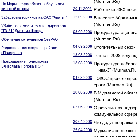
(Murman.Ru)
На Мурманскую область обрушился
сильный шторм
20.11.2008
Работники ЖКХ пост
12.09.2008
Забастовка горняков на ОАО "Апатит"
В поселке Абрам-мыс
(Murman.Ru)
Убийство заместителя гендиректора
"ТВ-21" Дмитрия Швеца
08.09.2008
Прокуратура оценива
(Murman.Ru)
Облучение сотрудников СевРАО
04.09.2008
Отопительный сезон 
Радиационная авария в районе
г.Полярного
18.08.2008
Тепло в 2009 году п
Прекращение полномочий
18.08.2008
Прокуратура добилас
Вячеслава Попова в СФ
"Нива-3" (Murman.Ru
04.08.2008
ТЭКОС провел опрес
сроки (Murman.Ru)
20.06.2008
В Мурманской област
(Murman.Ru)
02.06.2008
О результатах надзо
коммунальной сфере 
30.04.2008
Что дадут поправки 
25.04.2008
Мурманчане должны 