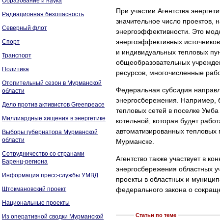
Образование и наука
При участии Агентства энерге
Радиационная безопасность
значительное число проектов,
Северный флот
энергоэффективности. Это мод
энергоэффективных источников
Спорт
и индивидуальных тепловых пун
Транспорт
общеобразовательных учрежден
Политика
ресурсов, многочисленные раб
Отопительный сезон в Мурманской
Федеральная субсидия направл
области
энергосбережения. Например, 
Дело против активистов Greenpeace
тепловых сетей в поселке Умба
Миллиардные хищения в энергетике
котельной, которая будет рабо
автоматизированных тепловых 
Выборы губернатора Мурманской
области
Мурманске.
Сотрудничество со странами
Агентство также участвует в к
Баренц-региона
энергосбережения областных у
Информация пресс-службы УМВД
проекты в областных и муници
Штокмановский проект
федерального закона о сокраще
Национальные проекты
Статьи по теме
Из оперативной сводки Мурманской