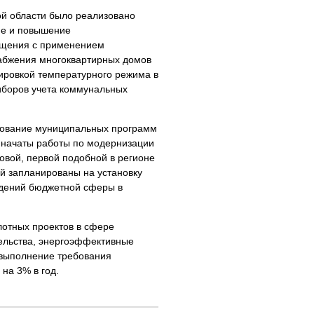
ой области было реализовано
ие и повышение
ещения с применением
набжения многоквартирных домов
ировкой температурного режима в
иборов учета коммунальных
рование муниципальных программ
 начаты работы по модернизации
новой, первой подобной в регионе
ей запланированы на установку
ждений бюджетной сферы в
илотных проектов в сфере
ельства, энергоэффективные
 выполнение требования
на 3% в год.