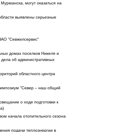
Мурманска, могут оказаться на
области выявлены серьезные
ЗАО "Севжилсервис"
ьных домах поселков Никеля и
ы дела об административных
рриторий областного центра
симпозиум "Север – наш общий
вещание о ходе подготовки к
а)
ывом начала отопительного сезона
ения подачи теплоэнергии в