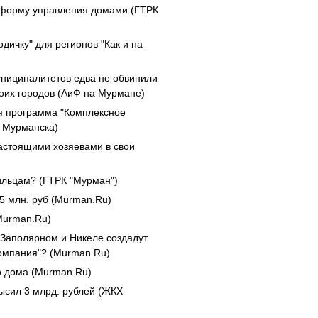
ь форму управления домами (ГТРК
ичку" для регионов "Как и на
униципалитетов едва не обвинили
воих городов (АиФ на Мурмане)
я программа "Комплексное
 Мурманска)
астоящими хозяевами в свои
жильцам? (ГТРК "Мурман")
5 млн. руб (Murman.Ru)
(Murman.Ru)
 Заполярном и Никеле создадут
омпания"? (Murman.Ru)
о дома (Murman.Ru)
ысил 3 млрд. рублей (ЖКХ