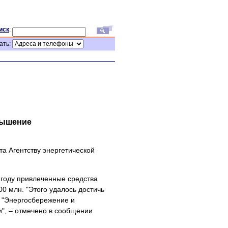
иск
:
ать:
вышение
а Агентству энергетической
1 году привлеченные средства
00 млн. "Этого удалось достичь
ы "Энергосбережение и
", – отмечено в сообщении