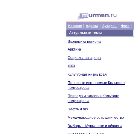
|
|
|
|
Новости
Адреса
Аукцион
Фото
Актуальные темы
Экономика региона
Арктика
Социальная сфера
ЖКХ
Культурная жизнь края
Полезные ископаемые Кольского
полуострова
Природа и экология Кольского
полуострова
Нефть и газ
Международное сотрудничество
Выборы в Мурманске и области