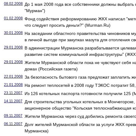
08.02.2008
До 1 мая 2008 года все собственники должны выбрат
"Мурман")
01.02.2008
Фонд содействия реформированию ЖКХ написал "метод
что следует просить деньги?" (Murman.Ru)
30.01.2008
На заседании областного правительства чиновников м
в личной выгоде при закупках мазута для отопления с
29.01.2008
В администрации Мурманска разрабатывается целева
развитие систем коммунальной инфраструктуры" (ЖКХ
29.01.2008
Жители Мурманской области пока не чувствуют себя н
домах (Российская газета)
22.01.2008
За безопасность бытового газа предложат заплатить 
21.01.2008
На ремонт теплосетей в 2008 году ТЭКОС потратит 58,
23.11.2007
Из 126 котельных паспорта готовности получили 125 
14.11.2007
Для строительства угольных котельных в Мончегорске,
акционерное общество "Кольская теплоснабжающая к
09.11.2007
Жители Мурманска через суд добились ремонта своег
06.11.2007
Долг жителей Мурманской области за услуги ЖКХ прев
Мурманска)