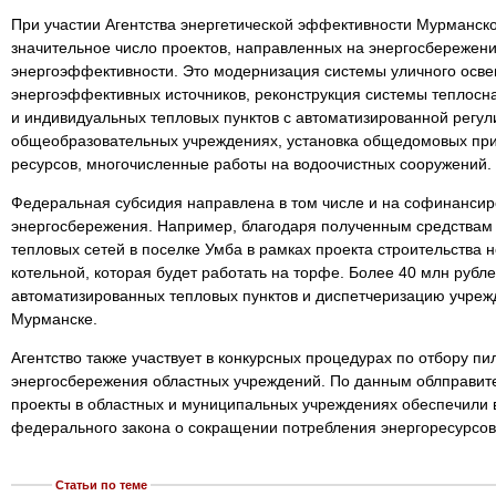
При участии Агентства энергетической эффективности Мурманск
значительное число проектов, направленных на энергосбережен
энергоэффективности. Это модернизация системы уличного осв
энергоэффективных источников, реконструкция системы теплос
и индивидуальных тепловых пунктов с автоматизированной регул
общеобразовательных учреждениях, установка общедомовых пр
ресурсов, многочисленные работы на водоочистных сооружений.
Федеральная субсидия направлена в том числе и на софинанси
энергосбережения. Например, благодаря полученным средствам
тепловых сетей в поселке Умба в рамках проекта строительства 
котельной, которая будет работать на торфе. Более 40 млн рубл
автоматизированных тепловых пунктов и диспетчеризацию учре
Мурманске.
Агентство также участвует в конкурсных процедурах по отбору п
энергосбережения областных учреждений. По данным облправит
проекты в областных и муниципальных учреждениях обеспечили
федерального закона о сокращении потребления энергоресурсов 
Статьи по теме