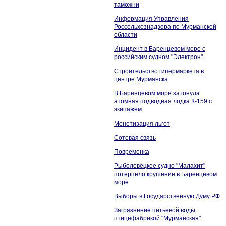
таможни
Информация Управления
Россельхознадзора по Мурманской
области
Инцидент в Баренцевом море с
российским судном "Электрон"
Строительство гипермаркета в
центре Мурманска
В Баренцевом море затонула
атомная подводная лодка К-159 с
экипажем
Монетизация льгот
Сотовая связь
Повременка
Рыболовецкое судно "Малахит"
потерпело крушение в Баренцевом
море
Выборы в Государственную Думу РФ
Загрязнение питьевой воды
птицефабрикой "Мурманская"