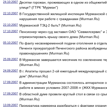
24.10.2007
Десятки горожан, проживающих в одном из общежитий 
улице? (ГТРК "Мурман")
22.10.2007
В Государственной жилищной инспекции Мурманской 
нарушения при работе с гражданами (Murman.Ru)
22.10.2007
Мурманской ТЭЦ-2 быть? (Murman.Ru)
17.10.2007
Пенсионер через суд заставил ОАО "Севжилсервис" и 
отремонтировать крышу своего дома (Murman.Ru)
05.10.2007
По факту несвоевременной подачи отопления в отдел
Печенги прокуратурой Печенгского района возбужден
правонарушениях (Murman.Ru)
25.09.2007
В Мурманске завершается месячник по озеленению те
(Murman.Ru)
24.09.2007
В г. Апатиты прошел 2-ой ежегодный международный 
дом" (Murman.Ru)
17.09.2007
В администрации Мурманска состоялось аппаратное со
работе в зимних условиях 2007-2008 гг (ЖКХ Мурманск
17.09.2007
В областной думе провели круглый стол в связи со ср
(Murman.Ru)
13.09.2007
Прокуратура намерена разобраться с фактами огранич