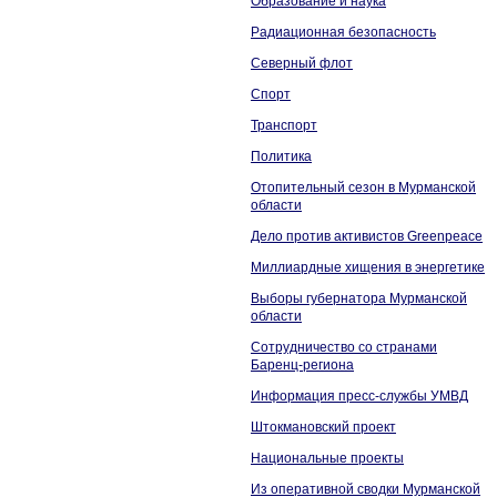
Образование и наука
Радиационная безопасность
Северный флот
Спорт
Транспорт
Политика
Отопительный сезон в Мурманской
области
Дело против активистов Greenpeace
Миллиардные хищения в энергетике
Выборы губернатора Мурманской
области
Сотрудничество со странами
Баренц-региона
Информация пресс-службы УМВД
Штокмановский проект
Национальные проекты
Из оперативной сводки Мурманской