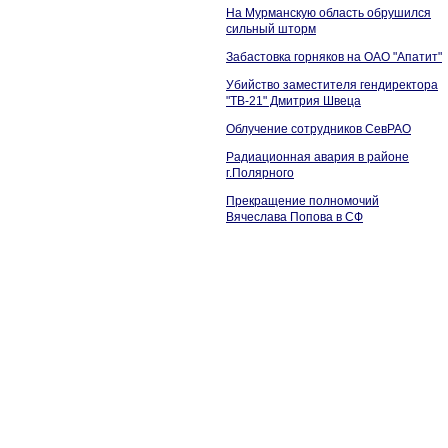
На Мурманскую область обрушился
сильный шторм
Забастовка горняков на ОАО "Апатит"
Убийство заместителя гендиректора
"ТВ-21" Дмитрия Швеца
Облучение сотрудников СевРАО
Радиационная авария в районе
г.Полярного
Прекращение полномочий
Вячеслава Попова в СФ